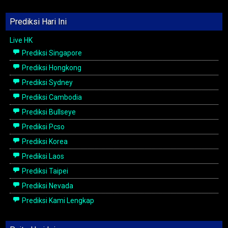
Prediksi Hari Ini
Live HK
Prediksi Singapore
Prediksi Hongkong
Prediksi Sydney
Prediksi Cambodia
Prediksi Bullseye
Prediksi Pcso
Prediksi Korea
Prediksi Laos
Prediksi Taipei
Prediksi Nevada
Prediksi Kami Lengkap