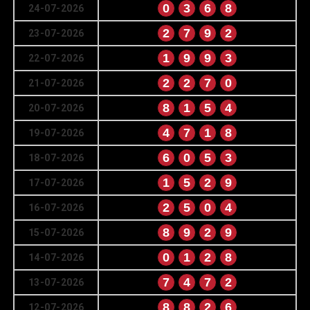
0
3
6
8
24-07-2026
2
7
9
2
23-07-2026
1
9
9
3
22-07-2026
2
2
7
0
21-07-2026
8
1
5
4
20-07-2026
4
7
1
8
19-07-2026
6
0
5
3
18-07-2026
1
5
2
9
17-07-2026
2
5
0
4
16-07-2026
8
9
2
9
15-07-2026
0
1
2
8
14-07-2026
7
4
7
2
13-07-2026
8
8
2
6
12-07-2026