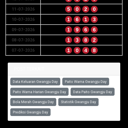
5
0
2
0
11-07-2026
1
6
1
3
10-07-2026
1
9
6
6
09-07-2026
1
3
8
2
08-07-2026
1
0
4
8
07-07-2026
POST TERKAIT
Data Keluaran Gwangju Day
Paito Warna Gwangju Day
Paito Warna Harian Gwangju Day
Data Paito Gwangju Day
Bola Merah Gwangju Day
Statistik Gwangju Day
Prediksi Gwangju Day