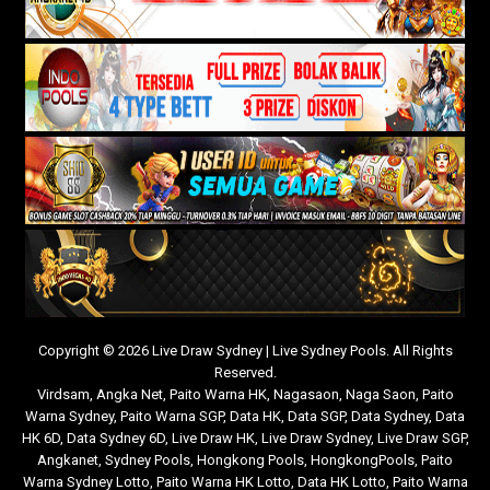
Copyright © 2026 Live Draw Sydney | Live Sydney Pools. All Rights
Reserved.
Virdsam
,
Angka Net
,
Paito Warna HK
,
Nagasaon
,
Naga Saon
,
Paito
Warna Sydney
,
Paito Warna SGP
,
Data HK
,
Data SGP
,
Data Sydney
,
Data
HK 6D
,
Data Sydney 6D
,
Live Draw HK
,
Live Draw Sydney
,
Live Draw SGP
,
Angkanet
,
Sydney Pools
,
Hongkong Pools
,
HongkongPools
,
Paito
Warna Sydney Lotto
,
Paito Warna HK Lotto
,
Data HK Lotto
,
Paito Warna