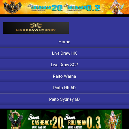
Home
Live Draw HK
Live Draw SGP
Paito Warna
Paito HK 6D
Paito Sydney 6D