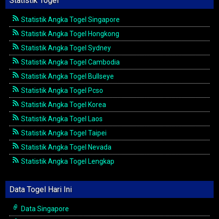
Statistik Togel
Statistik Angka Togel Singapore
Statistik Angka Togel Hongkong
Statistik Angka Togel Sydney
Statistik Angka Togel Cambodia
Statistik Angka Togel Bullseye
Statistik Angka Togel Pcso
Statistik Angka Togel Korea
Statistik Angka Togel Laos
Statistik Angka Togel Taipei
Statistik Angka Togel Nevada
Statistik Angka Togel Lengkap
Data Togel Hari Ini
Data Singapore