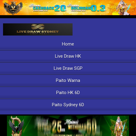
Home
Live Draw HK
Live Draw SGP
Paito Warna
Paito HK 6D
Paito Sydney 6D