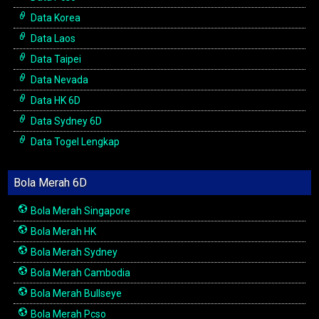
Data Korea
Data Laos
Data Taipei
Data Nevada
Data HK 6D
Data Sydney 6D
Data Togel Lengkap
Bola Merah 6D
Bola Merah Singapore
Bola Merah HK
Bola Merah Sydney
Bola Merah Cambodia
Bola Merah Bullseye
Bola Merah Pcso