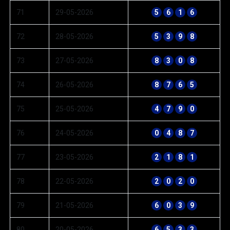
71
29-05-2026
5
6
1
6
72
28-05-2026
5
3
9
8
73
27-05-2026
8
3
0
8
74
26-05-2026
8
7
6
5
75
25-05-2026
4
7
9
0
76
24-05-2026
0
4
8
7
77
23-05-2026
2
1
8
1
78
22-05-2026
2
0
2
0
79
21-05-2026
6
0
3
9
80
20-05-2026
6
5
3
3