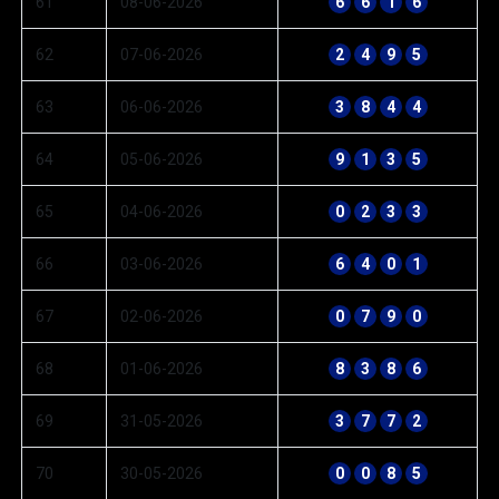
61
08-06-2026
6
6
1
6
62
07-06-2026
2
4
9
5
63
06-06-2026
3
8
4
4
64
05-06-2026
9
1
3
5
65
04-06-2026
0
2
3
3
66
03-06-2026
6
4
0
1
67
02-06-2026
0
7
9
0
68
01-06-2026
8
3
8
6
69
31-05-2026
3
7
7
2
70
30-05-2026
0
0
8
5