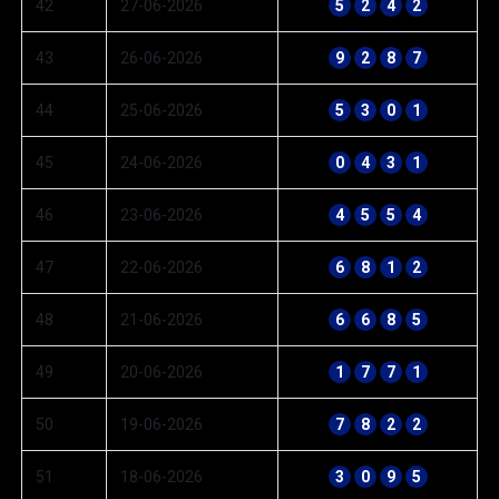
42
27-06-2026
5
2
4
2
43
26-06-2026
9
2
8
7
44
25-06-2026
5
3
0
1
45
24-06-2026
0
4
3
1
46
23-06-2026
4
5
5
4
47
22-06-2026
6
8
1
2
48
21-06-2026
6
6
8
5
49
20-06-2026
1
7
7
1
50
19-06-2026
7
8
2
2
51
18-06-2026
3
0
9
5