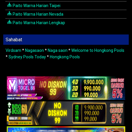
Paito Warna Harian Taipei
Paito Warna Harian Nevada
Paito Warna Harian Lengkap
Sahabat
Virdsam
*
Nagasaon
*
Naga saon
*
Welcome to Hongkong Pools
*
Sydney Pools Today
*
Hongkong Pools