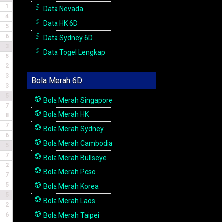
1
Data Nevada
4
Data HK 6D
5
6
Data Sydney 6D
3
Data Togel Lengkap
5
2
3
Bola Merah 6D
3
5
Bola Merah Singapore
7
Bola Merah HK
8
7
Bola Merah Sydney
6
Bola Merah Cambodia
5
7
Bola Merah Bullseye
2
Bola Merah Pcso
7
5
Bola Merah Korea
5
Bola Merah Laos
2
6
Bola Merah Taipei