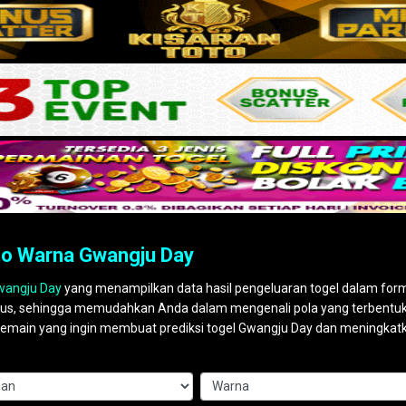
to Warna Gwangju Day
wangju Day
yang menampilkan data hasil pengeluaran togel dalam for
usus, sehingga memudahkan Anda dalam mengenali pola yang terbentuk
 pemain yang ingin membuat prediksi togel Gwangju Day dan meningkat