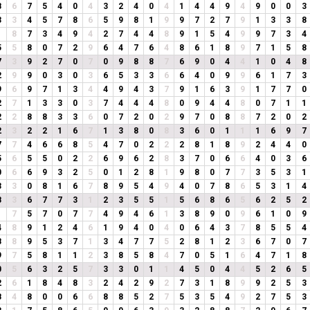
8
6
7
5
4
0
4
3
2
4
0
4
1
4
4
9
4
9
0
0
3
3
3
4
5
7
8
6
5
9
8
1
9
9
7
2
7
9
1
3
3
8
1
8
7
3
4
9
4
2
7
4
4
8
9
1
5
4
9
9
7
3
4
5
5
8
0
7
2
9
6
4
7
6
4
8
6
1
8
9
7
1
5
8
7
3
9
2
7
0
7
0
9
8
8
7
6
9
0
4
4
1
0
4
8
2
9
9
0
3
0
3
6
5
3
3
6
6
4
0
9
9
6
1
7
3
9
6
9
7
1
3
4
4
9
4
3
7
9
1
6
3
9
1
7
7
0
2
7
1
3
3
0
3
7
4
4
4
8
0
9
4
4
8
0
7
1
1
2
2
8
8
3
3
6
0
7
2
0
2
9
7
0
8
8
7
2
0
2
2
3
2
2
1
6
7
1
3
8
0
8
3
6
0
1
1
1
6
9
7
7
7
4
6
6
8
5
4
7
0
2
2
2
8
1
8
9
2
4
4
0
5
6
5
5
0
2
2
6
9
6
2
8
3
7
0
6
6
4
0
3
6
0
6
6
9
3
2
5
0
1
2
8
1
9
8
0
7
7
3
5
3
1
3
3
0
8
1
6
7
8
9
5
4
9
4
0
7
8
6
5
3
1
4
8
3
6
7
7
3
1
2
3
5
5
1
5
6
8
6
5
6
2
5
2
1
7
5
7
0
7
7
4
9
4
6
1
3
8
9
0
9
6
1
0
9
4
8
9
1
2
4
6
1
9
4
0
4
0
6
4
3
7
8
5
5
4
8
8
9
5
3
7
1
3
4
7
7
5
2
8
1
2
3
6
7
0
7
9
7
5
8
1
1
2
3
8
5
8
4
7
0
5
1
6
4
7
1
8
0
5
6
3
2
5
7
3
3
0
1
1
4
5
0
4
4
5
2
6
5
2
6
1
8
4
8
3
2
4
2
9
2
7
3
1
8
9
9
2
5
3
8
4
8
0
0
6
6
8
8
5
2
7
5
3
5
4
9
2
7
5
3