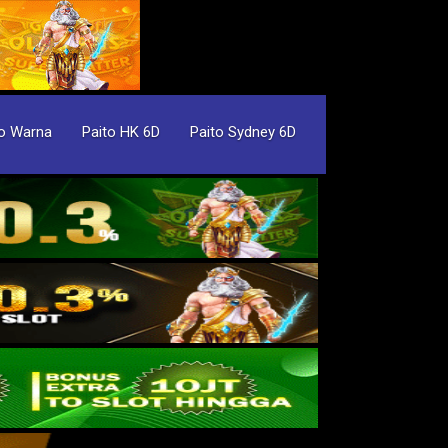
to Warna
Paito HK 6D
Paito Sydney 6D