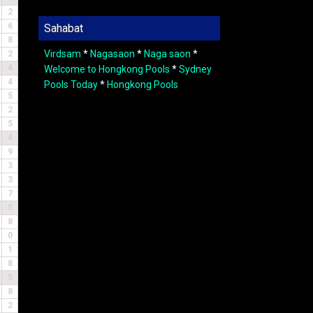
2
6
Sahabat
8
Virdsam
*
Nagasaon
*
Naga saon
*
2
4
Welcome to Hongkong Pools
*
Sydney
4
Pools Today
*
Hongkong Pools
5
2
5
4
9
3
3
7
5
8
0
1
8
5
8
2