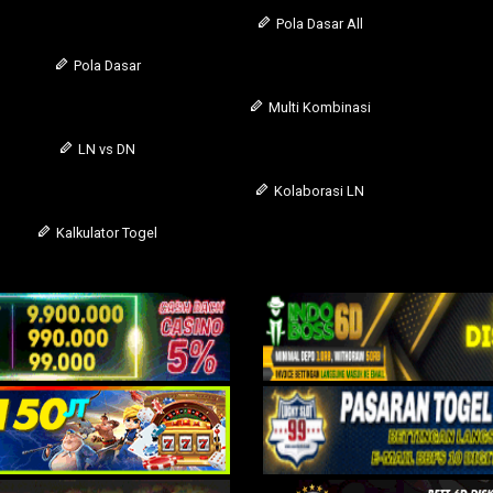
Pola Dasar All
Pola Dasar
Multi Kombinasi
LN vs DN
Kolaborasi LN
Kalkulator Togel