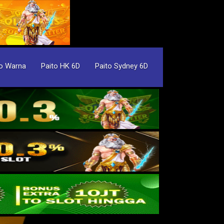
to Warna
Paito HK 6D
Paito Sydney 6D