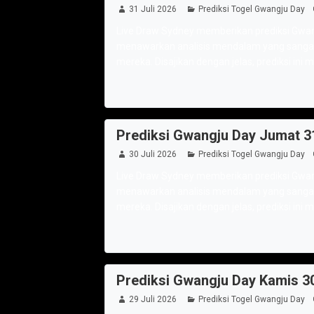
31 Juli 2026
Prediksi Togel Gwangju Day
Live Draw Sydney memberikan prediksi Gwang
menawarkan analisis mendalam yang sang
mereka. Disajikan dengan jelas, prediksi in
Prediksi Gwangju Day Jumat 31
30 Juli 2026
Prediksi Togel Gwangju Day
Live Draw Sydney memberikan prediksi Gwang
menawarkan analisis mendalam yang sang
mereka. Disajikan dengan jelas, prediksi in
Prediksi Gwangju Day Kamis 30
29 Juli 2026
Prediksi Togel Gwangju Day