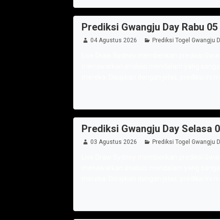
Prediksi Gwangju Day Rabu 05
04 Agustus 2026
Prediksi Togel Gwangju 
Live Draw Sydney memberikan prediksi Gwang
menawarkan analisis mendalam yang sang
mereka. Disajikan dengan jelas, prediksi in
Prediksi Gwangju Day Selasa 
03 Agustus 2026
Prediksi Togel Gwangju 
Live Draw Sydney memberikan prediksi Gwang
menawarkan analisis mendalam yang sang
mereka. Disajikan dengan jelas, prediksi in