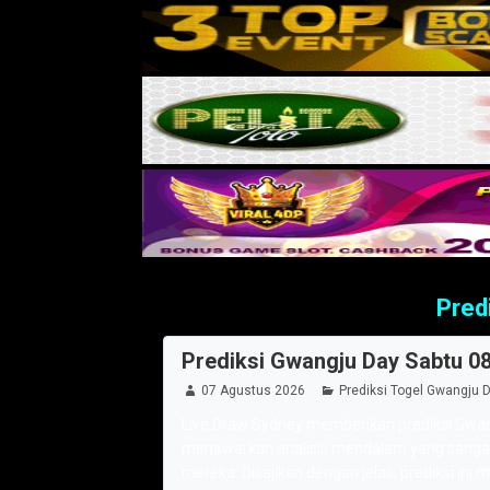
Pred
Prediksi Gwangju Day Sabtu 0
07 Agustus 2026
Prediksi Togel Gwangju 
Live Draw Sydney memberikan prediksi Gwang
menawarkan analisis mendalam yang sang
mereka. Disajikan dengan jelas, prediksi in