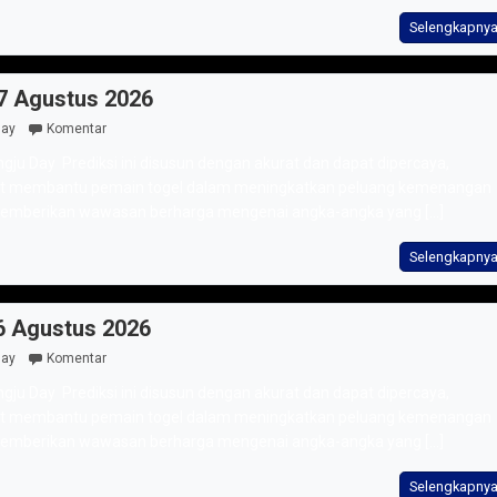
Selengkapny
7 Agustus 2026
Day
Komentar
ju Day Prediksi ini disusun dengan akurat dan dapat dipercaya,
at membantu pemain togel dalam meningkatkan peluang kemenangan
i memberikan wawasan berharga mengenai angka-angka yang [...]
Selengkapny
6 Agustus 2026
Day
Komentar
ju Day Prediksi ini disusun dengan akurat dan dapat dipercaya,
at membantu pemain togel dalam meningkatkan peluang kemenangan
i memberikan wawasan berharga mengenai angka-angka yang [...]
Selengkapny