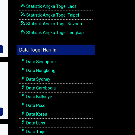
Statistik Angka Togel Laos
Statistik Angka Togel Taipei
Statistik Angka Togel Nevada
Statistik Angka Togel Lengkap
a
Data Togel Hari Ini
Data Singapore
Data Hongkong
Data Sydney
Data Cambodia
Data Bullseye
Data Pcso
a
Data Korea
Data Laos
Data Taipei