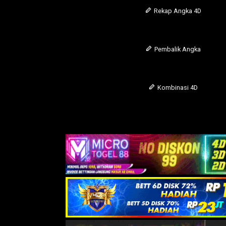
Rekap Angka 4D
Pembalik Angka
Kombinasi 4D