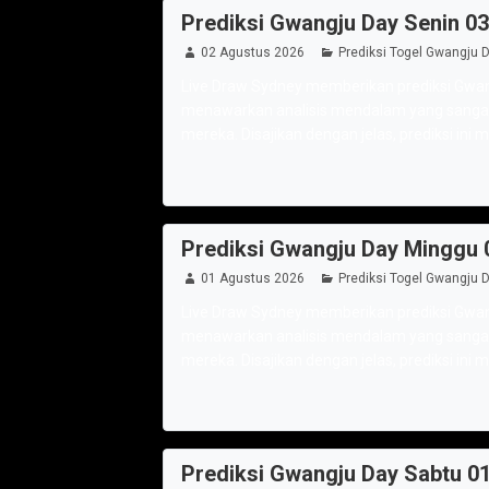
Prediksi Gwangju Day Senin 0
02 Agustus 2026
Prediksi Togel Gwangju 
Live Draw Sydney memberikan prediksi Gwang
menawarkan analisis mendalam yang sang
mereka. Disajikan dengan jelas, prediksi in
Prediksi Gwangju Day Minggu 
01 Agustus 2026
Prediksi Togel Gwangju 
Live Draw Sydney memberikan prediksi Gwang
menawarkan analisis mendalam yang sang
mereka. Disajikan dengan jelas, prediksi in
Prediksi Gwangju Day Sabtu 0