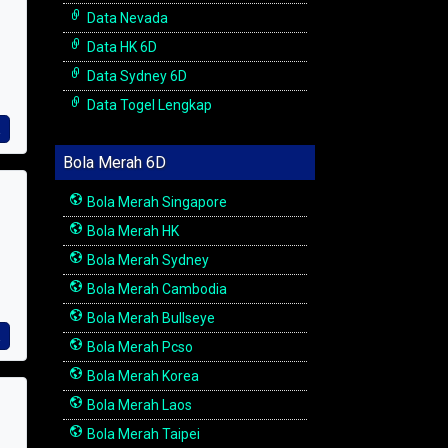
Data Nevada
Data HK 6D
Data Sydney 6D
Data Togel Lengkap
a
Bola Merah 6D
Bola Merah Singapore
Bola Merah HK
Bola Merah Sydney
Bola Merah Cambodia
Bola Merah Bullseye
a
Bola Merah Pcso
Bola Merah Korea
Bola Merah Laos
Bola Merah Taipei