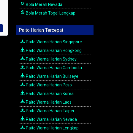
Bola Merah Nevada
Bola Merah Togel Lengkap
a
Paito Harian Tercepat
Paito Warna Harian Singapore
Paito Warna Harian Hongkong
Paito Warna Harian Sydney
Paito Warna Harian Cambodia
Paito Warna Harian Bullseye
Paito Warna Harian Pcso
Paito Warna Harian Korea
Paito Warna Harian Laos
Paito Warna Harian Taipei
Paito Warna Harian Nevada
Paito Warna Harian Lengkap