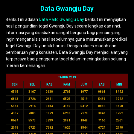
Data Gwangju Day
Berikut ini adalah
Data Paito Gwangju Day
berikut ini menyajikan
hasil pengundian togel Gwangju Day secara lengkap dan rinci.
Informasi yang disediakan sangat berguna bagi pemain yang
ingin menganalisis hasil sebelumnya guna merumuskan prediksi
togel Gwangju Day untuk hari ini. Dengan akses mudah dan
pembaruan yang konsisten, Data Gwangju Day menjadi alat yang
terpercaya bagi penggemar togel dalam meningkatkan peluang
meraih kemenangan.
TAHUN 2019
SEN
SEL
RAB
KAM
JUM
SAB
MIN
6515
3167
0638
2765
1077
0868
8442
6813
3726
2641
6525
4519
5459
9772
5584
2914
9483
4180
5412
0886
3820
4302
2805
3929
6280
7278
3048
9752
8684
5575
5239
2991
1848
7166
2561
2015
6720
7682
1620
8544
6724
2778