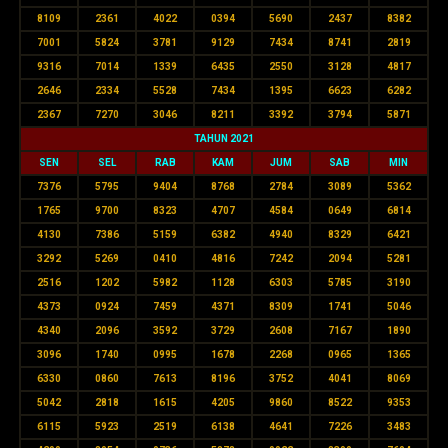
8109
2361
4022
0394
5690
2437
8382
7001
5824
3781
9129
7434
8741
2819
9316
7014
1339
6435
2550
3128
4817
2646
2334
5528
7434
1395
6623
6282
2367
7270
3046
8211
3392
3794
5871
TAHUN 2021
SEN
SEL
RAB
KAM
JUM
SAB
MIN
7376
5795
9404
8768
2784
3089
5362
1765
9700
8323
4707
4584
0649
6814
4130
7386
5159
6382
4940
8329
6421
3292
5269
0410
4816
7242
2094
5281
2516
1202
5982
1128
6303
5785
3190
4373
0924
7459
4371
8309
1741
5046
4340
2096
3592
3729
2608
7167
1890
3096
1740
0995
1678
2268
0965
1365
6330
0860
7613
8196
3752
4041
8069
5042
2818
1615
4205
9860
8522
9353
6115
5923
2519
6138
4641
7226
3483