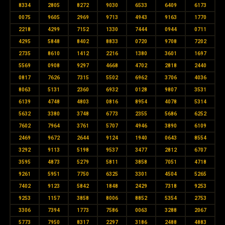
8334
2805
8272
9030
6533
6409
6173
0075
9605
2969
9713
4943
9163
1770
2218
4299
7152
1330
7444
0944
0711
4295
5848
8402
8833
0720
9708
7202
2735
8610
1412
2216
1380
3601
1697
5569
0908
9297
4668
4702
2818
2440
0817
7626
7315
5502
6962
3706
4036
8063
5131
2360
6932
0128
9807
3531
6139
4748
4803
0816
8954
4078
5314
5632
3380
3748
6773
2355
5686
6252
7602
7964
3761
5707
4946
3890
6109
2469
9672
2644
9124
1940
0643
8554
3292
9113
5198
9537
3477
2812
6707
3595
4873
5279
5811
3858
7051
4718
9261
5951
7750
6325
3301
4504
5265
7402
9123
5842
1848
2429
7318
9253
9253
1157
3858
8006
8852
5354
2753
3306
7394
1773
7586
0063
3288
2067
5773
7950
8317
2297
3186
2488
4883