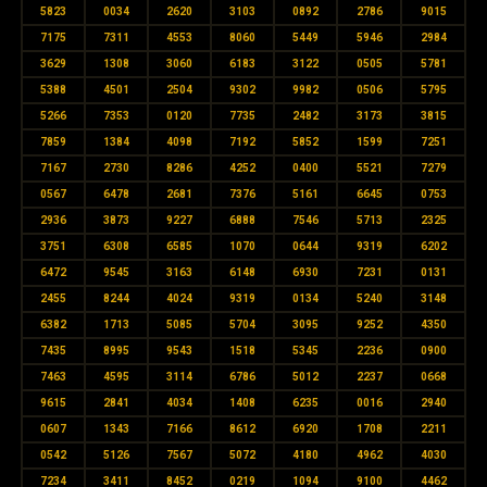
5823
0034
2620
3103
0892
2786
9015
7175
7311
4553
8060
5449
5946
2984
3629
1308
3060
6183
3122
0505
5781
5388
4501
2504
9302
9982
0506
5795
5266
7353
0120
7735
2482
3173
3815
7859
1384
4098
7192
5852
1599
7251
7167
2730
8286
4252
0400
5521
7279
0567
6478
2681
7376
5161
6645
0753
2936
3873
9227
6888
7546
5713
2325
3751
6308
6585
1070
0644
9319
6202
6472
9545
3163
6148
6930
7231
0131
2455
8244
4024
9319
0134
5240
3148
6382
1713
5085
5704
3095
9252
4350
7435
8995
9543
1518
5345
2236
0900
7463
4595
3114
6786
5012
2237
0668
9615
2841
4034
1408
6235
0016
2940
0607
1343
7166
8612
6920
1708
2211
0542
5126
7567
5072
4180
4962
4030
7234
3411
8452
0219
1094
9100
4462