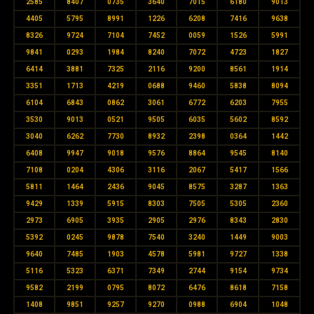
2585
8407
0735
3640
7015
6180
9013
4405
5795
8991
1226
6208
7416
9638
8326
9724
7104
7452
0059
1526
5991
9841
0293
1984
8240
7072
4723
1827
6414
3881
7325
2116
9200
8561
1914
3351
1713
4219
0688
9460
5838
8094
6104
6843
0862
3061
6772
6203
7955
3530
9013
0521
9505
6035
5602
8592
3040
6262
7730
8932
2398
0364
1442
6408
9947
9018
9576
8864
9545
8140
7108
0204
4306
3116
2067
5417
1566
5811
1464
2436
9045
8575
3287
1363
9429
1339
5915
8303
7505
5305
2360
2973
6905
3935
2905
2976
8343
2830
5392
0245
9878
7540
3240
1449
9003
9640
7485
1903
4578
5981
9727
1338
5116
5323
6371
7349
2744
9154
9734
9582
2199
0795
8072
6476
8618
7158
1408
9851
9257
9270
0988
6904
1048