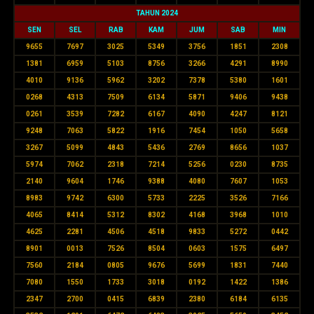
TAHUN 2024
SEN
SEL
RAB
KAM
JUM
SAB
MIN
9655
7697
3025
5349
3756
1851
2308
1381
6959
5103
8756
3266
4291
8990
4010
9136
5962
3202
7378
5380
1601
0268
4313
7509
6134
5871
9406
9438
0261
3539
7282
6167
4090
4247
8121
9248
7063
5822
1916
7454
1050
5658
3267
5099
4843
5436
2769
8656
1037
5974
7062
2318
7214
5256
0230
8735
2140
9604
1746
9388
4080
7607
1053
8983
9742
6300
5733
2225
3526
7166
4065
8414
5312
8302
4168
3968
1010
4625
2281
4506
4518
9833
5272
0442
8901
0013
7526
8504
0603
1575
6497
7560
2184
0805
9676
5699
1831
7440
7080
1550
1733
3018
0192
1422
1386
2347
2700
0415
6839
2380
6184
6135