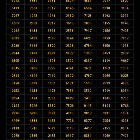
9773
3337
0931
5504
4559
2017
3820
6193
7068
5312
8146
6594
3090
3054
7297
1043
1941
2982
7123
8293
3099
9062
2353
8712
3615
2855
0155
9943
0062
8438
9391
2558
7917
2956
7405
8632
6109
2395
3044
6025
6923
7807
3730
3166
8322
2308
6784
6850
1093
7344
9498
8828
9077
1307
6453
2072
9505
6011
1308
3500
6337
1119
9667
8645
7465
0775
4341
2631
1063
1339
2814
4140
7112
0302
4787
9066
0225
5428
3939
5150
6171
1515
2599
4003
2953
9958
1173
7889
3530
8719
8054
6354
5194
2508
8827
2433
1841
9700
0144
3046
5352
7526
8115
5124
8766
2996
6286
3098
4915
9817
0331
1954
4409
4389
9153
7706
0377
7054
4003
2113
3716
6529
3515
4417
7152
8934
0268
0565
2155
0997
8381
4260
7409