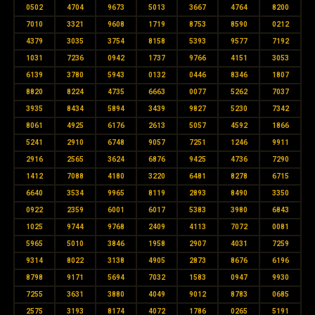
0502
4704
9673
5013
3667
4764
8200
7010
3321
9608
1719
8753
8590
0212
4379
3035
3754
8158
5393
9577
7192
1031
7236
0942
1737
9766
4151
3053
6139
3780
5943
0132
0446
8346
1807
8820
8224
4735
6663
0077
5262
7037
3935
8434
5894
3439
9827
5230
7342
8061
4925
6176
2613
5057
4592
1866
5241
2910
6748
9057
7251
1246
9911
2916
2565
3624
6876
9425
4736
7290
1412
7088
4180
3220
6481
8278
6715
6640
3534
9965
8119
2893
8490
3350
0922
2359
6001
6017
5383
3980
6843
1025
9744
9768
2409
4113
7072
0081
5965
5010
3846
1958
2907
4031
7259
9314
8022
3138
4905
2873
8676
6196
8798
9171
5694
7032
1583
0947
9930
7255
3631
3880
4049
9012
8783
0685
2575
3193
8174
4072
1786
0265
5191