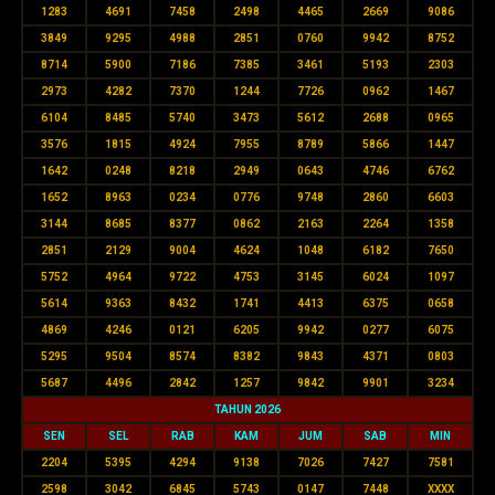
1283
4691
7458
2498
4465
2669
9086
3849
9295
4988
2851
0760
9942
8752
8714
5900
7186
7385
3461
5193
2303
2973
4282
7370
1244
7726
0962
1467
6104
8485
5740
3473
5612
2688
0965
3576
1815
4924
7955
8789
5866
1447
1642
0248
8218
2949
0643
4746
6762
1652
8963
0234
0776
9748
2860
6603
3144
8685
8377
0862
2163
2264
1358
2851
2129
9004
4624
1048
6182
7650
5752
4964
9722
4753
3145
6024
1097
5614
9363
8432
1741
4413
6375
0658
4869
4246
0121
6205
9942
0277
6075
5295
9504
8574
8382
9843
4371
0803
5687
4496
2842
1257
9842
9901
3234
TAHUN 2026
SEN
SEL
RAB
KAM
JUM
SAB
MIN
2204
5395
4294
9138
7026
7427
7581
2598
3042
6845
5743
0147
7448
XXXX