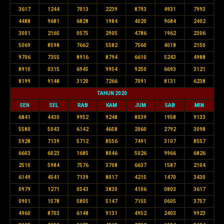
3617
1244
7013
2239
8793
4931
7993
4488
9681
6828
1984
4020
9684
2402
3001
2165
0575
2905
4786
1962
2306
5069
8598
7662
5582
7560
4018
2150
9706
7355
8916
8794
6610
5243
4988
8910
0315
6945
9954
9250
6693
3121
8199
9148
3120
7266
7091
8131
6238
TAHUN 2020
SEN
SEL
RAB
KAM
JUM
SAB
MIN
6841
4430
9952
9248
8039
1958
9133
5580
5043
6142
4658
2060
2792
3098
5928
7139
5712
8556
7491
3107
8557
6603
6023
1685
8046
5026
9966
6826
2510
5984
7576
3708
6637
1587
2104
6149
4541
7139
8017
4215
1470
3430
0979
1271
0543
3830
4106
0803
3617
0901
1578
5805
5147
7155
0605
3757
4960
8703
6148
9131
4952
2403
9923