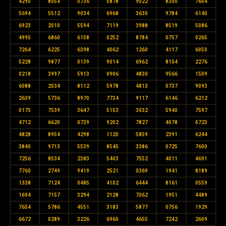
4290
8054
0736
5878
9022
8300
7604
5694
5512
9034
6968
3630
9784
6140
6923
2010
5594
7119
3988
8519
5086
4995
6860
6158
0252
8784
0757
0265
7264
6225
6398
4062
1260
4117
6050
5228
9877
0139
9014
6962
8104
2276
0218
3997
5913
0906
4830
9566
1509
6088
2534
8112
5978
4813
0737
9093
2639
5736
8970
7734
9117
6146
6212
0175
7539
3647
5153
3032
5940
7597
4712
6620
0739
9202
7827
4078
0723
4828
8954
4298
1120
5859
2391
6244
3840
9713
5539
8545
3386
0725
7600
7256
8534
2383
5403
7552
4011
4691
7760
2749
9419
2521
0369
1941
8189
1338
7124
0485
4102
6444
8161
0559
1694
7157
3294
2128
7062
1951
4489
7654
5786
4551
3183
5877
0756
1929
6672
0289
3226
6960
4655
7242
2609