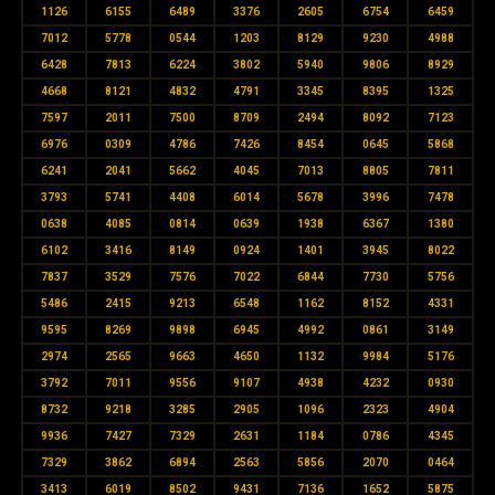
1126
6155
6489
3376
2605
6754
6459
7012
5778
0544
1203
8129
9230
4988
6428
7813
6224
3802
5940
9806
8929
4668
8121
4832
4791
3345
8395
1325
7597
2011
7500
8709
2494
8092
7123
6976
0309
4786
7426
8454
0645
5868
6241
2041
5662
4045
7013
8805
7811
3793
5741
4408
6014
5678
3996
7478
0638
4085
0814
0639
1938
6367
1380
6102
3416
8149
0924
1401
3945
8022
7837
3529
7576
7022
6844
7730
5756
5486
2415
9213
6548
1162
8152
4331
9595
8269
9898
6945
4992
0861
3149
2974
2565
9663
4650
1132
9984
5176
3792
7011
9556
9107
4938
4232
0930
8732
9218
3285
2905
1096
2323
4904
9936
7427
7329
2631
1184
0786
4345
7329
3862
6894
2563
5856
2070
0464
3413
6019
8502
9431
7136
1652
5875