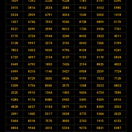
7639
1292
3226
9228
1183
0141
0295
3415
3816
2534
2580
8162
4102
5985
5024
2959
6791
4354
1540
3050
1418
1437
6746
7592
9360
8728
0809
0170
5521
6395
2590
8613
1726
3926
7761
3175
2724
3944
2240
8043
2422
4511
3128
9997
2374
2155
6942
7260
3709
7852
3432
9030
9796
8158
3039
9241
5723
4097
2134
4127
9133
3170
5824
0449
6793
1850
7426
2194
8825
4053
5499
8216
1140
3427
0958
2339
7724
5228
8729
2635
0826
9193
7322
7120
3208
9736
8065
2575
1368
3532
6832
2325
0910
1364
1450
9636
6734
7580
9286
9176
8480
5963
3495
9309
0910
4828
6027
0104
5871
3674
8269
2353
2491
1465
5517
3038
4773
9266
2023
5464
8318
7570
4000
2742
1915
6133
0804
9944
2413
5334
9374
5821
0387