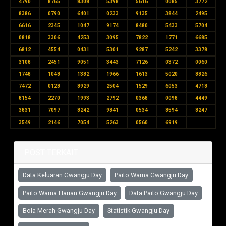
4790
8765
8308
5398
5616
0085
3772
8386
0790
6401
0233
9135
3844
2495
6616
2345
1047
9174
8480
5433
5704
0818
3306
4253
3095
7822
1771
6685
6812
4554
0431
5301
9287
5242
3378
3108
2451
9051
3443
7126
0372
0060
1748
1048
1382
1966
1613
5020
8826
7472
0128
8929
2504
1529
6053
4718
8154
2270
1993
2792
0368
0098
4449
3831
7097
8242
9841
0534
8594
8247
3549
2146
7054
5263
0560
6919
POST TERKAIT
Data Keluaran Gwangju Day
Paito Warna Gwangju Day
Paito Warna Harian Gwangju Day
Data Paito Gwangju Day
Bola Merah Gwangju Day
Statistik Gwangju Day