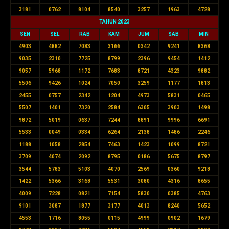
3181
0762
8104
8540
3257
1963
4728
TAHUN 2023
SEN
SEL
RAB
KAM
JUM
SAB
MIN
4903
4882
7083
3166
0342
9241
8368
9035
2310
7725
8799
2396
9454
1412
9057
5968
1172
7683
8721
4323
9882
5506
9426
1024
7050
3259
1177
1813
2455
0757
2342
1204
4973
5831
0465
5507
1401
7320
2584
6305
3903
1498
9872
5019
0637
7244
8891
9996
6691
5533
0049
0334
6264
2138
1486
2246
1188
1058
2854
7463
1423
1099
8721
3709
4074
2092
8795
0186
5675
8797
3544
5783
5103
4070
2569
0360
9218
1422
5366
3168
5531
3080
4316
8655
4009
7228
0821
7154
5830
0385
4763
9101
3087
1877
3177
4013
8240
5652
4553
1716
8055
0115
4999
0902
1679