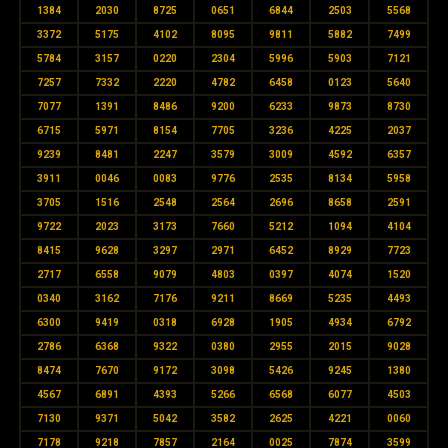
1384
2030
8725
0651
6844
2503
5568
3372
5175
4102
8095
9811
5882
7499
5784
3157
0220
2304
5996
5903
7121
7257
7332
2220
4782
6458
0123
5640
7077
1391
8486
9200
6233
9873
8730
6715
5971
8154
7705
3236
4225
2037
9239
8481
2247
3579
3009
4592
6357
3911
0046
0083
9776
2535
8134
5958
3705
1516
2548
2564
2696
8658
2591
9722
2023
3173
7660
5212
1094
4104
8415
9628
3297
2971
6452
8929
7723
2717
6558
9079
4803
0397
4074
1520
0340
3162
7176
9211
8669
5235
4493
6300
9419
0318
6928
1905
4934
6792
2786
6368
9322
0380
2955
2015
9028
8474
7670
9172
3098
5426
9245
1380
4567
6891
4393
5266
6568
6077
4503
7130
9371
5042
3582
2625
4221
0060
7178
9218
7857
2164
0025
7874
3599