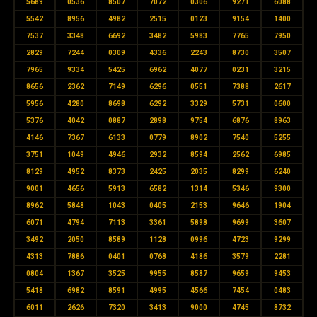
5689
0536
8507
7072
0306
9271
6088
5542
8956
4982
2515
0123
9154
1400
7537
3348
6692
3482
5983
7765
7950
2829
7244
0309
4336
2243
8730
3507
7965
9334
5425
6962
4077
0231
3215
8656
2362
7149
6296
0551
7388
2617
5956
4280
8698
6292
3329
5731
0600
5376
4042
0887
2898
9754
6876
8963
4146
7367
6133
0779
8902
7540
5255
3751
1049
4946
2932
8594
2562
6985
8129
4952
8373
2425
2035
8299
6240
9001
4656
5913
6582
1314
5346
9300
8962
5848
1043
0405
2153
9646
1904
6071
4794
7113
3361
5898
9699
3607
3492
2050
8589
1128
0996
4723
9299
4313
7886
0401
0768
4186
3579
2281
0804
1367
3525
9955
8587
9659
9453
5418
6982
8591
4995
4566
7454
0483
6011
2626
7320
3413
9000
4745
8732