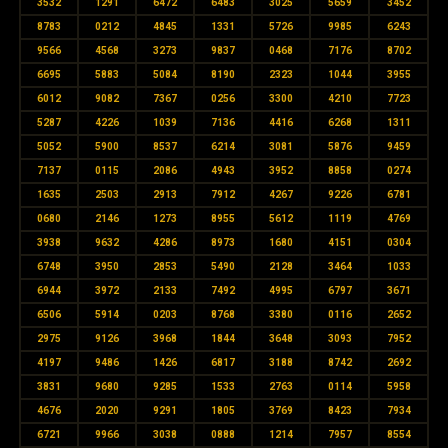
3532
1291
6472
6483
3025
5659
3452
8783
0212
4845
1331
5726
9985
6243
9566
4568
3273
9837
0468
7176
8702
6695
5883
5084
8190
2323
1044
3955
6012
9082
7367
0256
3300
4210
7723
5287
4226
1039
7136
4416
6268
1311
5052
5900
8537
6214
3081
5876
9459
7137
0115
2086
4943
3952
8858
0274
1635
2503
2913
7912
4267
9226
6781
0680
2146
1273
8955
5612
1119
4769
3938
9632
4286
8973
1680
4151
0304
6748
3950
2853
5490
2128
3464
1033
6944
3972
2133
7492
4995
6797
3671
6506
5914
0203
8768
3380
0116
2652
2975
9126
3968
1844
3648
3093
7952
4197
9486
1426
6817
3188
8742
2692
3831
9680
9285
1533
2763
0114
5958
4676
2020
9291
1805
3769
8423
7934
6721
9966
3038
0888
1214
7957
8554