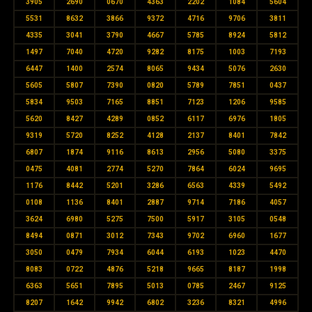
3905
2690
0670
4363
2202
1084
5604
5531
8632
3866
9372
4716
9706
3811
4335
3041
3790
4667
5785
8924
5812
1497
7040
4720
9282
8175
1003
7193
6447
1400
2574
8065
9434
5076
2630
5605
5807
7390
0820
5789
7851
0437
5834
9503
7165
8851
7123
1206
9585
5620
8427
4289
0852
6117
6976
1805
9319
5720
8252
4128
2137
8401
7842
6807
1874
9116
8613
2956
5080
3375
0475
4081
2774
5270
7864
6024
9695
1176
8442
5201
3286
6563
4339
5492
0108
1136
8401
2887
9714
7186
4057
3624
6980
5275
7500
5917
3105
0548
8494
0871
3012
7343
9702
6960
1677
3050
0479
7934
6044
6193
1023
4470
8083
0722
4876
5218
9665
8187
1998
6363
5651
7895
5013
0785
2467
9125
8207
1642
9942
6802
3236
8321
4996