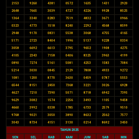
2153
9260
4381
0572
1635
1431
2920
2648
7665
3039
4727
4226
9928
8525
1364
3340
0283
7519
4832
3671
0966
0323
4773
1518
8240
2292
4568
8599
2948
9170
0831
5538
3068
4755
4165
5171
2723
8404
1996
5137
9228
0334
3058
6692
6613
3795
9652
1908
4275
4105
2343
7158
0406
8325
3963
4199
0890
7274
5161
5081
4253
1583
7084
5214
3030
0845
2129
7808
4933
9272
1081
1200
8770
3630
0459
0787
5553
6544
8151
2450
7368
3221
3026
6928
4627
7210
7390
5071
8718
6942
7395
9629
3082
1574
2256
3493
1105
9458
4660
3992
0338
1785
6733
2579
9510
9768
9021
3050
3890
8632
2562
7577
3043
8734
4151
3130
0214
8692
3450
TAHUN 2025
SEN
SEL
RAB
KAM
JUM
SAB
MIN