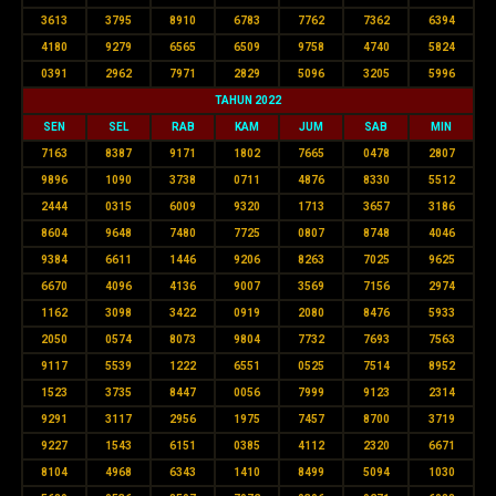
3613
3795
8910
6783
7762
7362
6394
4180
9279
6565
6509
9758
4740
5824
0391
2962
7971
2829
5096
3205
5996
TAHUN 2022
SEN
SEL
RAB
KAM
JUM
SAB
MIN
7163
8387
9171
1802
7665
0478
2807
9896
1090
3738
0711
4876
8330
5512
2444
0315
6009
9320
1713
3657
3186
8604
9648
7480
7725
0807
8748
4046
9384
6611
1446
9206
8263
7025
9625
6670
4096
4136
9007
3569
7156
2974
1162
3098
3422
0919
2080
8476
5933
2050
0574
8073
9804
7732
7693
7563
9117
5539
1222
6551
0525
7514
8952
1523
3735
8447
0056
7999
9123
2314
9291
3117
2956
1975
7457
8700
3719
9227
1543
6151
0385
4112
2320
6671
8104
4968
6343
1410
8499
5094
1030