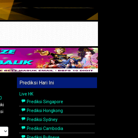
Prediksi Hari Ini
Live HK
0
Prediksi Singapore
ki
Prediksi Hongkong
si
Prediksi Sydney
Prediksi Cambodia
Prediksi Bullseye