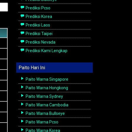
Prediksi Pcso
Prediksi Korea
Prediksi Laos
Prediksi Taipei
Prediksi Nevada
Prediksi Kami Lengkap
Paito Hari Ini
Paito Warna Singapore
Paito Warna Hongkong
Paito Warna Sydney
Paito Warna Cambodia
Paito Warna Bullseye
Paito Warna Pcso
Paito Warna Korea