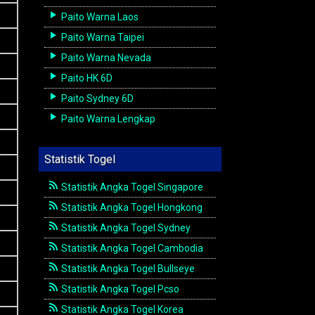
Paito Warna Laos
Paito Warna Taipei
Paito Warna Nevada
Paito HK 6D
Paito Sydney 6D
Paito Warna Lengkap
Statistik Togel
Statistik Angka Togel Singapore
Statistik Angka Togel Hongkong
Statistik Angka Togel Sydney
Statistik Angka Togel Cambodia
Statistik Angka Togel Bullseye
Statistik Angka Togel Pcso
Statistik Angka Togel Korea