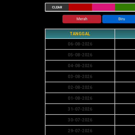
CLEAR
Merah
Biru
TANGGAL
06-08-2026
05-08-2026
04-08-2026
03-08-2026
02-08-2026
01-08-2026
31-07-2026
30-07-2026
29-07-2026