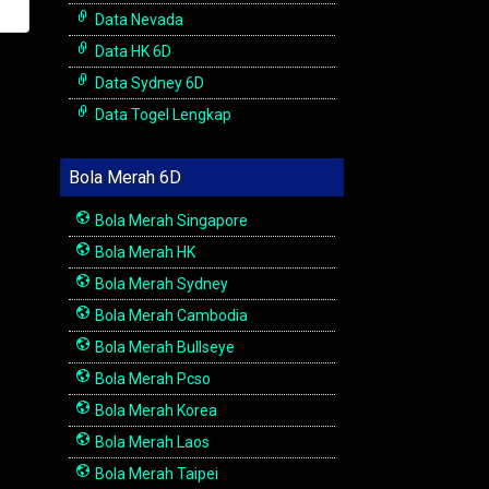
Data Nevada
Data HK 6D
Data Sydney 6D
Data Togel Lengkap
Bola Merah 6D
Bola Merah Singapore
Bola Merah HK
Bola Merah Sydney
Bola Merah Cambodia
Bola Merah Bullseye
Bola Merah Pcso
Bola Merah Korea
Bola Merah Laos
Bola Merah Taipei