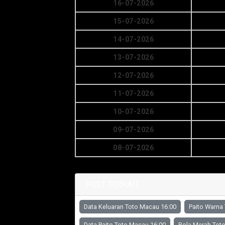
16-07-2026
15-07-2026
14-07-2026
13-07-2026
12-07-2026
11-07-2026
10-07-2026
09-07-2026
08-07-2026
POST TERKAIT
Data Keluaran Toto Macau 16:00
Paito Warna
Data Paito Toto Macau 16:00
Bola Merah Tot