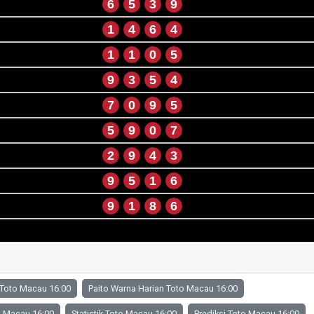
6
5
3
9
1
4
6
4
1
1
0
5
9
3
5
4
7
0
9
5
5
9
0
7
2
9
4
3
9
5
1
6
9
1
8
6
 Toto Macau 16:00
Paito Warna Harian Toto Macau 16:00
o Macau 16:00
Statistik Toto Macau 16:00
Prediksi Toto Macau 16:00