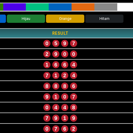
Hijau
Orange
Hitam
RESULT
0
5
9
7
2
9
0
0
1
6
6
4
7
1
2
4
8
8
8
6
9
1
0
7
0
4
4
8
7
9
1
9
0
7
6
2