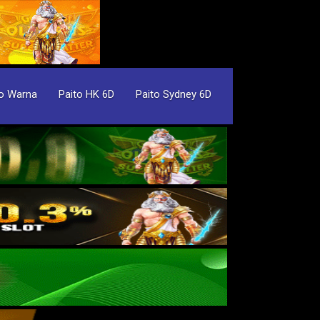
to Warna
Paito HK 6D
Paito Sydney 6D