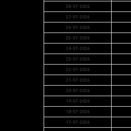
28-07-2026
27-07-2026
26-07-2026
25-07-2026
24-07-2026
23-07-2026
22-07-2026
21-07-2026
20-07-2026
19-07-2026
18-07-2026
17-07-2026