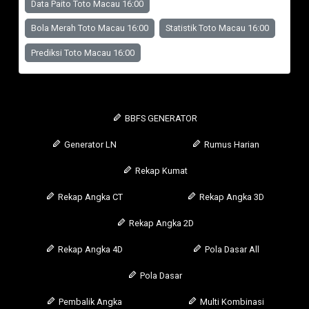
Data Paito Toto Macau 16:00
Bola Merah Toto Macau 16:00
Statistik Toto Macau 16:00
Prediksi Toto Macau 16:00
BBFS GENERATOR
Generator LN
Rumus Harian
Rekap Kumat
Rekap Angka CT
Rekap Angka 3D
Rekap Angka 2D
Rekap Angka 4D
Pola Dasar All
Pola Dasar
Pembalik Angka
Multi Kombinasi