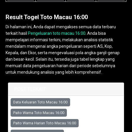
Result Togel Toto Macau 16:00
Di halaman ini, Anda dapat mengakses semua data terbaru
terkait hasil
Pengeluaran toto macau 16:00
. Anda bisa
mempelajari informasi terkini, melakukan analisis statistik
mendalam mengenai angka pengeluaran seperti AS, Kop,
Kepala, dan Ekor, serta mengevaluasi pola angka ganjil-genap
dan besar-kecil. Selain itu, tersedia juga tabel lengkap yang
memuat data pengeluaran harian dari periode sebelumnya
untuk mendukung analisis yang lebih komprehensif.
POST TERKAIT
Data Keluaran Toto Macau 16:00
Paito Warna Toto Macau 16:00
Paito Warna Harian Toto Macau 16:00