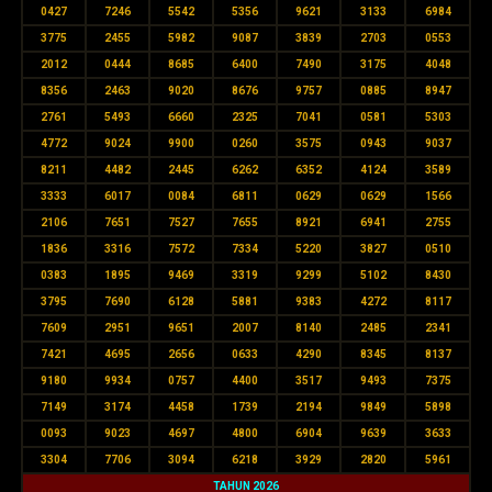
0427
7246
5542
5356
9621
3133
6984
3775
2455
5982
9087
3839
2703
0553
2012
0444
8685
6400
7490
3175
4048
8356
2463
9020
8676
9757
0885
8947
2761
5493
6660
2325
7041
0581
5303
4772
9024
9900
0260
3575
0943
9037
8211
4482
2445
6262
6352
4124
3589
3333
6017
0084
6811
0629
0629
1566
2106
7651
7527
7655
8921
6941
2755
1836
3316
7572
7334
5220
3827
0510
0383
1895
9469
3319
9299
5102
8430
3795
7690
6128
5881
9383
4272
8117
7609
2951
9651
2007
8140
2485
2341
7421
4695
2656
0633
4290
8345
8137
9180
9934
0757
4400
3517
9493
7375
7149
3174
4458
1739
2194
9849
5898
0093
9023
4697
4800
6904
9639
3633
3304
7706
3094
6218
3929
2820
5961
TAHUN 2026