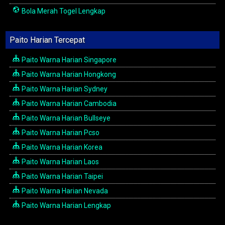
Bola Merah Togel Lengkap
Paito Harian Tercepat
Paito Warna Harian Singapore
Paito Warna Harian Hongkong
Paito Warna Harian Sydney
Paito Warna Harian Cambodia
Paito Warna Harian Bullseye
Paito Warna Harian Pcso
Paito Warna Harian Korea
Paito Warna Harian Laos
Paito Warna Harian Taipei
Paito Warna Harian Nevada
Paito Warna Harian Lengkap