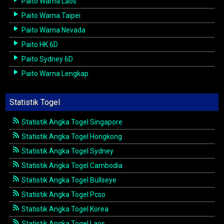
Paito Warna Laos
Paito Warna Taipei
Paito Warna Nevada
Paito HK 6D
Paito Sydney 6D
Paito Warna Lengkap
Statistik Togel
Statistik Angka Togel Singapore
Statistik Angka Togel Hongkong
Statistik Angka Togel Sydney
Statistik Angka Togel Cambodia
Statistik Angka Togel Bullseye
Statistik Angka Togel Pcso
Statistik Angka Togel Korea
Statistik Angka Togel Laos