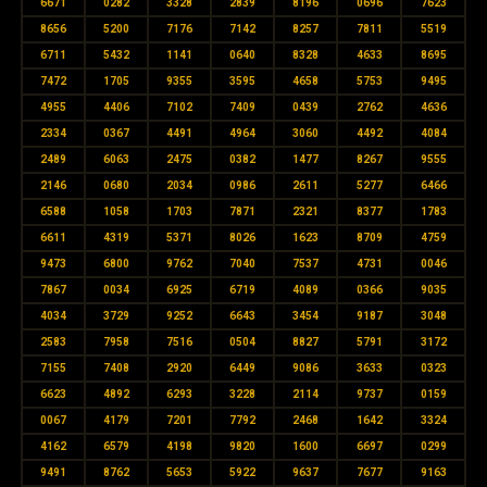
6671
0282
3328
2839
8196
0696
7623
8656
5200
7176
7142
8257
7811
5519
6711
5432
1141
0640
8328
4633
8695
7472
1705
9355
3595
4658
5753
9495
4955
4406
7102
7409
0439
2762
4636
2334
0367
4491
4964
3060
4492
4084
2489
6063
2475
0382
1477
8267
9555
2146
0680
2034
0986
2611
5277
6466
6588
1058
1703
7871
2321
8377
1783
6611
4319
5371
8026
1623
8709
4759
9473
6800
9762
7040
7537
4731
0046
7867
0034
6925
6719
4089
0366
9035
4034
3729
9252
6643
3454
9187
3048
2583
7958
7516
0504
8827
5791
3172
7155
7408
2920
6449
9086
3633
0323
6623
4892
6293
3228
2114
9737
0159
0067
4179
7201
7792
2468
1642
3324
4162
6579
4198
9820
1600
6697
0299
9491
8762
5653
5922
9637
7677
9163