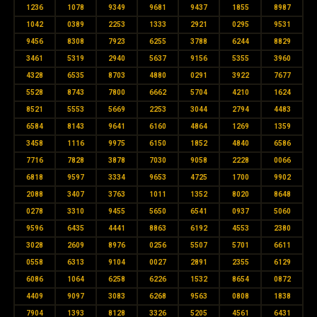
1236
1078
9349
9681
9437
1855
8987
1042
0389
2253
1333
2921
0295
9531
9456
8308
7923
6255
3788
6244
8829
3461
5319
2940
5637
9156
5355
3960
4328
6535
8703
4880
0291
3922
7677
5528
8743
7800
6662
5704
4210
1624
8521
5553
5669
2253
3044
2794
4483
6584
8143
9641
6160
4864
1269
1359
3458
1116
9975
6150
1852
4840
6586
7716
7828
3878
7030
9058
2228
0066
6818
9597
3334
9653
4725
1700
9902
2088
3407
3763
1011
1352
8020
8648
0278
3310
9455
5650
6541
0937
5060
9596
6435
4441
8863
6192
4553
2380
3028
2609
8976
0256
5507
5701
6611
0558
6313
9104
0027
2891
2355
6129
6086
1064
6258
6226
1532
8654
0872
4409
9097
3083
6268
9563
0808
1838
7904
1393
8128
3326
5205
4561
6431