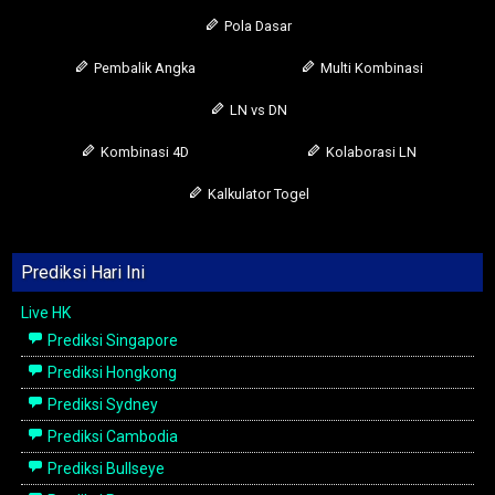
Pola Dasar
Pembalik Angka
Multi Kombinasi
LN vs DN
Kombinasi 4D
Kolaborasi LN
Kalkulator Togel
Prediksi Hari Ini
Live HK
Prediksi Singapore
Prediksi Hongkong
Prediksi Sydney
Prediksi Cambodia
Prediksi Bullseye