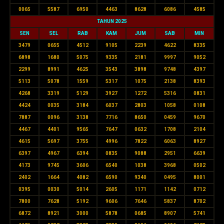
0065
5587
6950
4463
8628
6086
4585
TAHUN 2025
SEN
SEL
RAB
KAM
JUM
SAB
MIN
3479
0655
4512
9105
2239
4622
8335
6898
1680
5075
9335
2181
9997
9052
2299
8991
4625
3543
3898
9748
4397
5113
5078
1559
5317
1075
2138
8393
4268
3319
5129
3927
1272
5316
0831
4424
0035
3184
6037
2803
1058
0108
7887
0096
3138
7716
8650
0459
9670
4467
4401
9565
7647
0632
1708
2104
4615
5697
3755
4996
7822
6063
8927
6397
4967
6394
0835
9088
2951
6639
4173
9745
3606
6540
1038
3968
0502
2402
1664
4082
6590
9340
0495
8001
0395
0030
5014
2605
1171
1142
0712
7800
7628
5192
9606
7646
5837
8702
6872
8921
3000
5878
0685
8907
5741