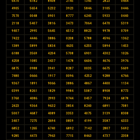
6470
6182
8408
2145
1345
2823
0464
4905
5654
5232
3923
5846
3105
0446
7570
0048
0901
8777
6245
5933
0440
2118
5407
3816
3473
7064
6470
5319
9407
2995
5645
6512
8823
9978
0709
7422
4446
3886
0208
5788
4596
1362
1389
5899
5834
4635
6255
5894
1453
6188
3569
4204
5708
6901
4302
1026
4258
1085
3437
1478
6606
4676
3976
6875
0988
3941
8287
0035
6675
5609
7480
0666
1917
0096
4252
9288
6766
9367
1891
9066
3886
4867
4400
1134
0399
8261
1829
9984
5087
8908
8773
3760
4086
2993
9744
0457
7924
6878
2423
9364
9632
3854
8240
6891
7081
5007
4687
4089
3353
4075
3139
8308
3407
7275
2694
0859
4199
3587
6333
6852
1265
6740
6892
7142
2807
5692
9285
4473
7963
7715
8463
4737
2358