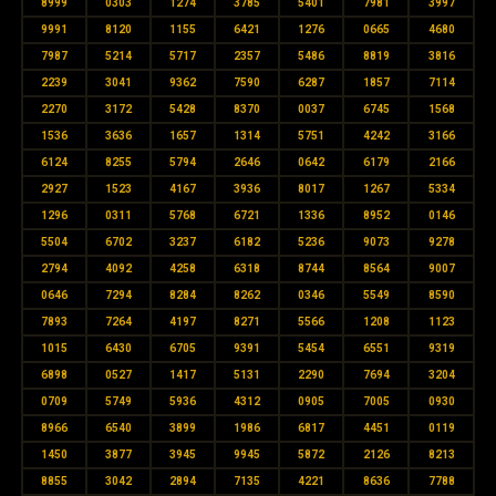
8999
0303
1274
3785
5401
7981
3997
9991
8120
1155
6421
1276
0665
4680
7987
5214
5717
2357
5486
8819
3816
2239
3041
9362
7590
6287
1857
7114
2270
3172
5428
8370
0037
6745
1568
1536
3636
1657
1314
5751
4242
3166
6124
8255
5794
2646
0642
6179
2166
2927
1523
4167
3936
8017
1267
5334
1296
0311
5768
6721
1336
8952
0146
5504
6702
3237
6182
5236
9073
9278
2794
4092
4258
6318
8744
8564
9007
0646
7294
8284
8262
0346
5549
8590
7893
7264
4197
8271
5566
1208
1123
1015
6430
6705
9391
5454
6551
9319
6898
0527
1417
5131
2290
7694
3204
0709
5749
5936
4312
0905
7005
0930
8966
6540
3899
1986
6817
4451
0119
1450
3877
3945
9945
5872
2126
8213
8855
3042
2894
7135
4221
8636
7788