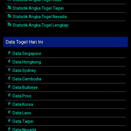
Statistik Angka Togel Taipei
Statistik Angka Togel Nevada
Statistik Angka Togel Lengkap
Data Togel Hari Ini
Data Singapore
Data Hongkong
Data Sydney
Data Cambodia
Data Bullseye
Data Pcso
Data Korea
Data Laos
Data Taipei
Data Nevada