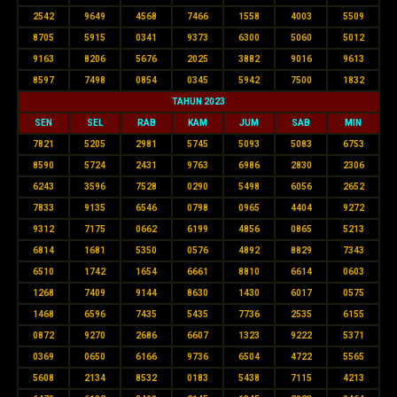
2542
9649
4568
7466
1558
4003
5509
8705
5915
0341
9373
6300
5060
5012
9163
8206
5676
2025
3882
9016
9613
8597
7498
0854
0345
5942
7500
1832
TAHUN 2023
SEN
SEL
RAB
KAM
JUM
SAB
MIN
7821
5205
2981
5745
5093
5083
6753
8590
5724
2431
9763
6986
2830
2306
6243
3596
7528
0290
5498
6056
2652
7833
9135
6546
0798
0965
4404
9272
9312
7175
0662
6199
4856
0865
5213
6814
1681
5350
0576
4892
8829
7343
6510
1742
1654
6661
8810
6614
0603
1268
7409
9144
8630
1430
6017
0575
1468
6596
7435
5435
7736
2535
6155
0872
9270
2686
6607
1323
9222
5371
0369
0650
6166
9736
6504
4722
5565
5608
2134
8532
0183
5438
7115
4213