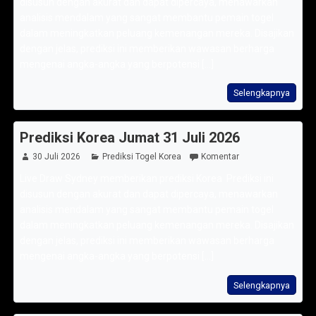
disusun dengan akurat dan dapat dipercaya, menawarkan
analisis mendalam yang sangat membantu pemain togel
dalam meningkatkan peluang kemenangan mereka. Disajikan
dengan jelas, prediksi ini memberikan wawasan berharga
mengenai angka-angka yang berpotensi [...]
Selengkapnya
Prediksi Korea Jumat 31 Juli 2026
30 Juli 2026
Prediksi Togel Korea
Komentar
Live Draw Sydney memberikan prediksi Korea Prediksi ini
disusun dengan akurat dan dapat dipercaya, menawarkan
analisis mendalam yang sangat membantu pemain togel
dalam meningkatkan peluang kemenangan mereka. Disajikan
dengan jelas, prediksi ini memberikan wawasan berharga
mengenai angka-angka yang berpotensi [...]
Selengkapnya