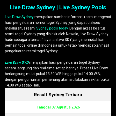
Live Draw Sydney | Live Sydney Pools
Live Draw Sydney
merupakan sumber informasi resmi mengenai
hasil pengeluaran nomor togel Sydney yang dapat diakses
melalui situs resmi
Sydney pools today
. Dengan akses ke situs
resmi togel Sydney yang diblokir oleh Nawala, Live Draw Sydney
hadir sebagai alternatif layanan Live SDY yang memudahkan
pemain togel online di Indonesia untuk tetap mendapatkan hasil
pengeluaran resmi togel Sydney.
Live Draw SYD
menyajikan hasil pengeluaran togel Sydney
secara langsung dan real-time setiap harinya. Proses Live Draw
berlangsung mulai pukul 13.30 WIB hingga pukul 14.00 WIB,
dengan pengumuman pemenang utama dilakukan sekitar pukul
14.00 WIB setiap Hari.
Result Sydney Terbaru
Tanggal 07 Agustus 2026