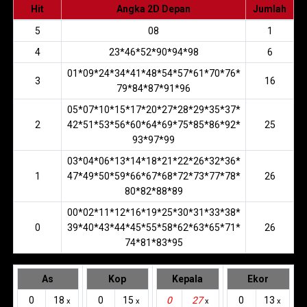
Hit
Angka 2D Depan
Jumlah
5
08
1
4
23*46*52*90*94*98
6
01*09*24*34*41*48*54*57*61*70*76*
3
16
79*84*87*91*96
05*07*10*15*17*20*27*28*29*35*37*
2
42*51*53*56*60*64*69*75*85*86*92*
25
93*97*99
03*04*06*13*14*18*21*22*26*32*36*
1
47*49*50*59*66*67*68*72*73*77*78*
26
80*82*88*89
00*02*11*12*16*19*25*30*31*33*38*
0
39*40*43*44*45*55*58*62*63*65*71*
26
74*81*83*95
As
Kop
Kepala
Ekor
0
18
0
15
0
27
0
13
x
x
x
x