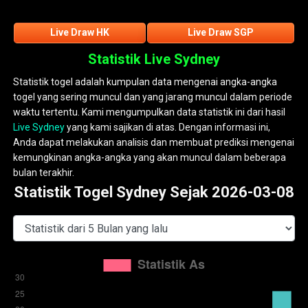
Live Draw HK
Live Draw SGP
Statistik Live Sydney
Statistik togel adalah kumpulan data mengenai angka-angka
togel yang sering muncul dan yang jarang muncul dalam periode
waktu tertentu. Kami mengumpulkan data statistik ini dari hasil
Live Sydney
yang kami sajikan di atas. Dengan informasi ini,
Anda dapat melakukan analisis dan membuat prediksi mengenai
kemungkinan angka-angka yang akan muncul dalam beberapa
bulan terakhir.
Statistik Togel Sydney Sejak 2026-03-08