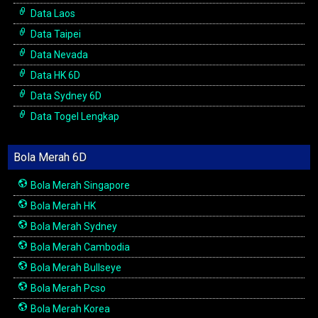
Data Laos
Data Taipei
Data Nevada
Data HK 6D
Data Sydney 6D
Data Togel Lengkap
Bola Merah 6D
Bola Merah Singapore
Bola Merah HK
Bola Merah Sydney
Bola Merah Cambodia
Bola Merah Bullseye
Bola Merah Pcso
Bola Merah Korea