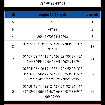
73*79*86*88*98
Hit
Angka 2D Tengah
Jumlah
6
40
1
5
68*86
2
4
20*44*70*78*89*93
6
03*05*16*19*38*65*69*72*80*83*90*
3
13
91*98
01*07*09*11*13*15*26*29*30*37*42*
2
21
45*48*49*50*54*57*60*62*71*79
02*04*06*10*17*18*21*23*25*28*33*
1
35*36*39*46*47*51*53*58*59*61*63*
32
66*73*74*75*77*81*82*85*92*95
00*08*12*14*22*24*27*31*32*34*41*
0
43*52*55*56*64*67*76*84*87*88*94*
25
96*97*99