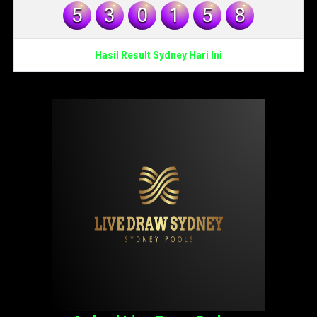
5
3
0
1
5
8
Hasil Result Sydney Hari Ini