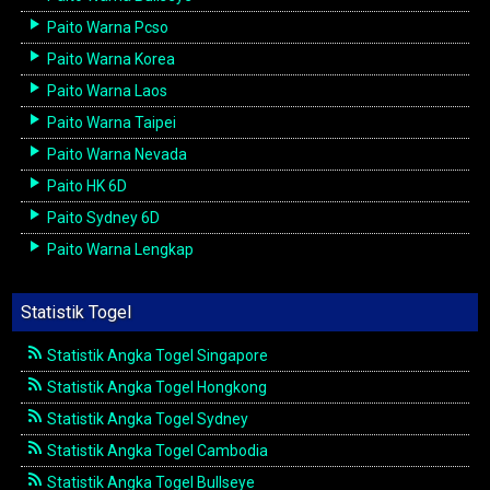
Paito Warna Pcso
Paito Warna Korea
Paito Warna Laos
Paito Warna Taipei
Paito Warna Nevada
Paito HK 6D
Paito Sydney 6D
Paito Warna Lengkap
Statistik Togel
Statistik Angka Togel Singapore
Statistik Angka Togel Hongkong
Statistik Angka Togel Sydney
Statistik Angka Togel Cambodia
Statistik Angka Togel Bullseye