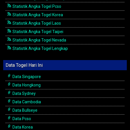
Statistik Angka Togel Pcso
Statistik Angka Togel Korea
Statistik Angka Togel Laos
Statistik Angka Togel Taipei
Statistik Angka Togel Nevada
Statistik Angka Togel Lengkap
Data Togel Hari Ini
Data Singapore
Data Hongkong
Data Sydney
Data Cambodia
Data Bullseye
Data Pcso
Data Korea