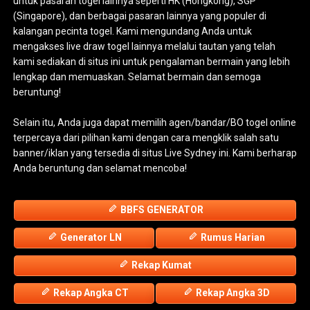
untuk pasaran togel lainnya seperti HK (Hongkong), SGP
(Singapore), dan berbagai pasaran lainnya yang populer di
kalangan pecinta togel. Kami mengundang Anda untuk
mengakses live draw togel lainnya melalui tautan yang telah
kami sediakan di situs ini untuk pengalaman bermain yang lebih
lengkap dan memuaskan. Selamat bermain dan semoga
beruntung!
Selain itu, Anda juga dapat memilih agen/bandar/BO togel online
terpercaya dari pilihan kami dengan cara mengklik salah satu
banner/iklan yang tersedia di situs Live Sydney ini. Kami berharap
Anda beruntung dan selamat mencoba!
BBFS GENERATOR
Generator LN
Rumus Harian
Rekap Kumat
Rekap Angka CT
Rekap Angka 3D