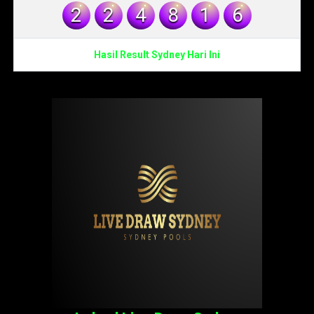
2
2
4
8
1
6
Hasil Result Sydney Hari Ini