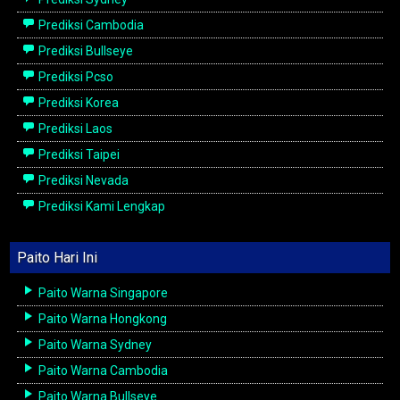
Prediksi Cambodia
Prediksi Bullseye
Prediksi Pcso
Prediksi Korea
Prediksi Laos
Prediksi Taipei
Prediksi Nevada
Prediksi Kami Lengkap
Paito Hari Ini
Paito Warna Singapore
Paito Warna Hongkong
Paito Warna Sydney
Paito Warna Cambodia
Paito Warna Bullseye