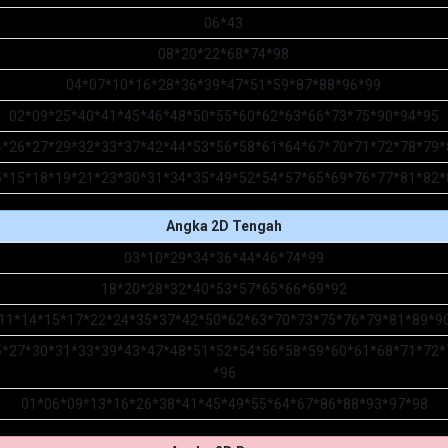
06*43
08*20*22*68*74*98
04*07*10*16*28*36*39*47*51*59*87*88*96*99
02*09*25*40*41*45*46*48*50*55*60*62*63*66*73*75*90*94*95
4*26*27*29*32*33*37*42*44*53*56*58*61*64*67*70*71*72*78*79*
5*15*18*19*21*23*30*31*34*35*49*52*54*57*65*69*76*77*81*82*
Angka 2D Tengah
03*10*29*34*36*44*46*74*99
18*20*28*32*40*53*57*65*66*69*92
11*14*15*17*22*24*35*37*42*50*62*63*70*73*75*76*79*81*89*9
5*27*30*31*33*39*43*47*48*51*52*54*56*58*59*60*61*68*71*72*
*96
01*06*09*13*16*26*38*41*45*49*55*64*67*86*88*93*97*98