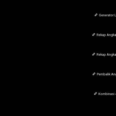
Generator 
Rekap Angka
Rekap Angka
Pembalik An
Kombinasi 