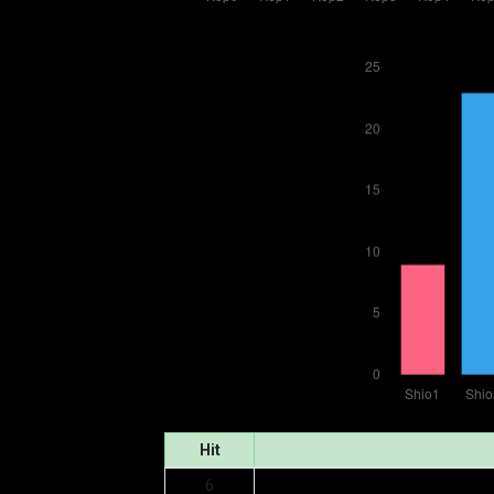
Hit
6