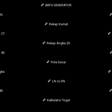
BBFS GENERATOR
LN
Rekap Kumat
 CT
Rekap Angka 2D
 4D
Pola Dasar
gka
LN vs DN
4D
Kalkulator Togel