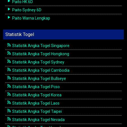
Paito HK 6D
Paito Sydney 6D
Paito Warna Lengkap
Statistik Togel
Statistik Angka Togel Singapore
Statistik Angka Togel Hongkong
Statistik Angka Togel Sydney
Statistik Angka Togel Cambodia
Statistik Angka Togel Bullseye
Statistik Angka Togel Pcso
Statistik Angka Togel Korea
Statistik Angka Togel Laos
Statistik Angka Togel Taipei
Statistik Angka Togel Nevada