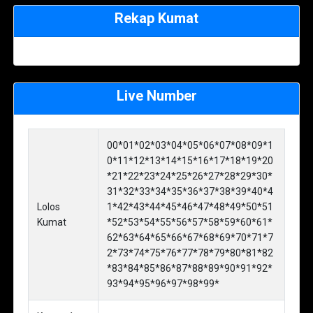
Rekap Kumat
Live Number
00*01*02*03*04*05*06*07*08*09*1
0*11*12*13*14*15*16*17*18*19*20
*21*22*23*24*25*26*27*28*29*30*
31*32*33*34*35*36*37*38*39*40*4
Lolos
1*42*43*44*45*46*47*48*49*50*51
Kumat
*52*53*54*55*56*57*58*59*60*61*
62*63*64*65*66*67*68*69*70*71*7
2*73*74*75*76*77*78*79*80*81*82
*83*84*85*86*87*88*89*90*91*92*
93*94*95*96*97*98*99*