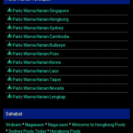
Paito Warna Harian Singapore
Paito Warna Harian Hongkong
Paito Warna Harian Sydney
Paito Warna Harian Cambodia
Paito Warna Harian Bullseye
Paito Warna Harian Pcso
Paito Warna Harian Korea
Paito Warna Harian Laos
Paito Warna Harian Taipei
Paito Warna Harian Nevada
Paito Warna Harian Lengkap
Sahabat
Virdsam
*
Nagasaon
*
Naga saon
*
Welcome to Hongkong Pools
*
Sydney Pools Today
*
Hongkong Pools