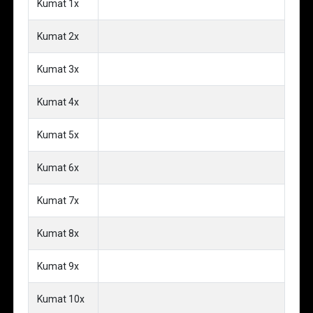
Kumat 1x
Kumat 2x
Kumat 3x
Kumat 4x
Kumat 5x
Kumat 6x
Kumat 7x
Kumat 8x
Kumat 9x
Kumat 10x