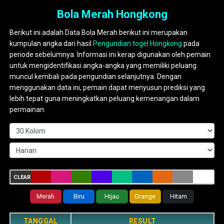
Bola Merah Hongkong
Berikut ini adalah Data Bola Merah berikut ini merupakan
kumpulan angka dari hasil
Pengundian togel Hongkong
pada
periode sebelumnya. Informasi ini kerap digunakan oleh pemain
untuk mengidentifikasi angka-angka yang memiliki peluang
muncul kembali pada pengundian selanjutnya. Dengan
menggunakan data ini, pemain dapat menyusun prediksi yang
lebih tepat guna meningkatkan peluang kemenangan dalam
permainan.
CLEAR
Merah
Biru
Hijau
Orange
Hitam
TANGGAL
RESULT