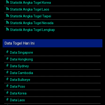
Statistik Angka Togel Korea
Statistik Angka Togel Laos
Statistik Angka Togel Taipei
Statistik Angka Togel Nevada
Statistik Angka Togel Lengkap
Data Togel Hari Ini
Data Singapore
Data Hongkong
Data Sydney
Data Cambodia
Data Bullseye
Data Pcso
Data Korea
Data Laos