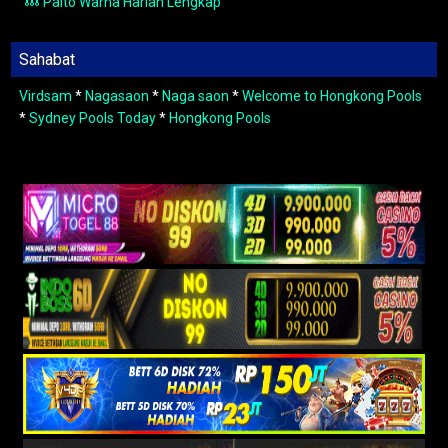
Paito Warna Harian Lengkap
Sahabat
Virdsam
*
Nagasaon
*
Naga saon
*
Welcome to Hongkong Pools
*
Sydney Pools Today
*
Hongkong Pools