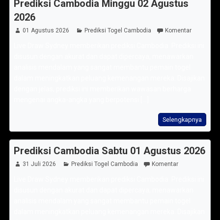
Prediksi Cambodia Minggu 02 Agustus
2026
01 Agustus 2026
Prediksi Togel Cambodia
Komentar
Live Draw Sydney memberikan prediksi Cambodia Prediksi ini
disusun dengan akurat dan dapat dipercaya, menawarkan
analisis mendalam yang sangat membantu pemain togel
dalam meningkatkan peluang kemenangan mereka. Disajikan
dengan jelas, prediksi ini memberikan wawasan berharga
mengenai angka-angka yang berpotensi [...]
Selengkapnya
Prediksi Cambodia Sabtu 01 Agustus 2026
31 Juli 2026
Prediksi Togel Cambodia
Komentar
Live Draw Sydney memberikan prediksi Cambodia Prediksi ini
disusun dengan akurat dan dapat dipercaya, menawarkan
analisis mendalam yang sangat membantu pemain togel
dalam meningkatkan peluang kemenangan mereka. Disajikan