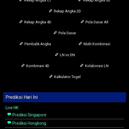
Rekap Angka CT
Rekap Angka 3D
Rekap Angka 2D
Rekap Angka 4D
Pola Dasar All
Pola Dasar
Pembalik Angka
Multi Kombinasi
LN vs DN
Kombinasi 4D
Kolaborasi LN
Kalkulator Togel
Prediksi Hari Ini
Live HK
Prediksi Singapore
Prediksi Hongkong