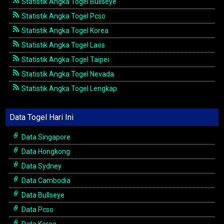
Statistik Angka Togel Bullseye
Statistik Angka Togel Pcso
Statistik Angka Togel Korea
Statistik Angka Togel Laos
Statistik Angka Togel Taipei
Statistik Angka Togel Nevada
Statistik Angka Togel Lengkap
Data Togel Hari Ini
Data Singapore
Data Hongkong
Data Sydney
Data Cambodia
Data Bullseye
Data Pcso