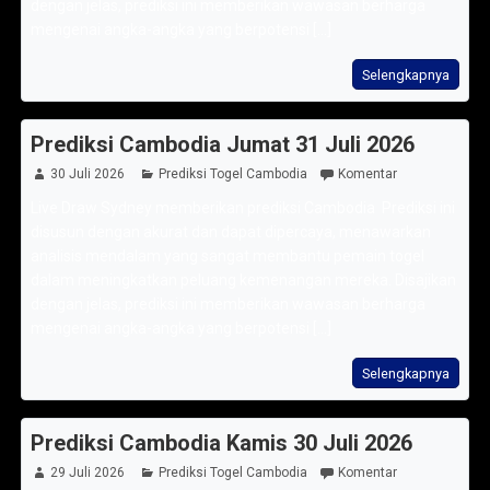
dengan jelas, prediksi ini memberikan wawasan berharga
mengenai angka-angka yang berpotensi [...]
Selengkapnya
Prediksi Cambodia Jumat 31 Juli 2026
30 Juli 2026
Prediksi Togel Cambodia
Komentar
Live Draw Sydney memberikan prediksi Cambodia Prediksi ini
disusun dengan akurat dan dapat dipercaya, menawarkan
analisis mendalam yang sangat membantu pemain togel
dalam meningkatkan peluang kemenangan mereka. Disajikan
dengan jelas, prediksi ini memberikan wawasan berharga
mengenai angka-angka yang berpotensi [...]
Selengkapnya
Prediksi Cambodia Kamis 30 Juli 2026
29 Juli 2026
Prediksi Togel Cambodia
Komentar