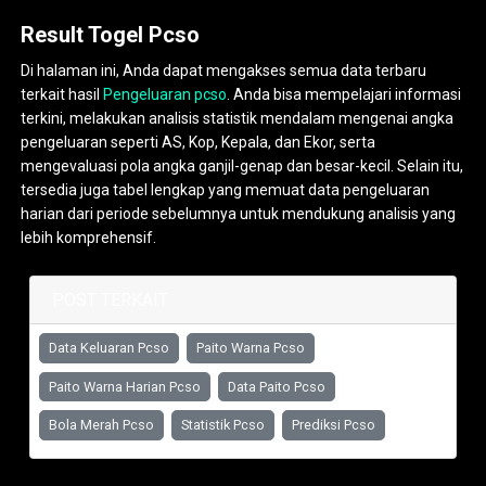
Result Togel Pcso
Di halaman ini, Anda dapat mengakses semua data terbaru
terkait hasil
Pengeluaran pcso
. Anda bisa mempelajari informasi
terkini, melakukan analisis statistik mendalam mengenai angka
pengeluaran seperti AS, Kop, Kepala, dan Ekor, serta
mengevaluasi pola angka ganjil-genap dan besar-kecil. Selain itu,
tersedia juga tabel lengkap yang memuat data pengeluaran
harian dari periode sebelumnya untuk mendukung analisis yang
lebih komprehensif.
POST TERKAIT
Data Keluaran Pcso
Paito Warna Pcso
Paito Warna Harian Pcso
Data Paito Pcso
Bola Merah Pcso
Statistik Pcso
Prediksi Pcso