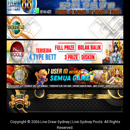
Copyright © 2026 Live Draw Sydney | Live Sydney Pools. All Rights
Reserved.