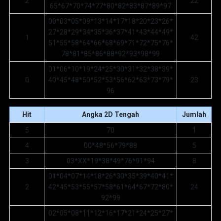
2
22
65*67*70*74*77*80*82*83*87*89*97
00*03*05*09*13*14*17*18*20*23*26*
27*28*29*34*35*36*37*41*43*44*49*
1
42
51*55*58*64*66*68*69*71*72*75*76*
78*81*85*86*88*92*93*98*99
01*06*10*19*24*25*30*31*32*38*39*
0
40*45*48*50*52*53*56*62*63*73*79*
23
96
Hit
Angka 2D Tengah
Jumlah
5
70
1
4
00*48*56*79*88
5
3
03*XX*19*38*49*76*91*94
8
01*04*07*14*18*26*30*35*39*40*41*
2
42*45*53*55*57*58*61*64*67*72*80*
24
92*99
02*05*08*11*12*16*17*21*24*25*27*