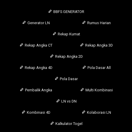
BBFS GENERATOR
Generator LN
Rumus Harian
Rekap Kumat
Rekap Angka CT
Rekap Angka 3D
Rekap Angka 2D
Rekap Angka 4D
Pola Dasar All
Pola Dasar
Pembalik Angka
Multi Kombinasi
LN vs DN
Kombinasi 4D
Kolaborasi LN
Kalkulator Togel