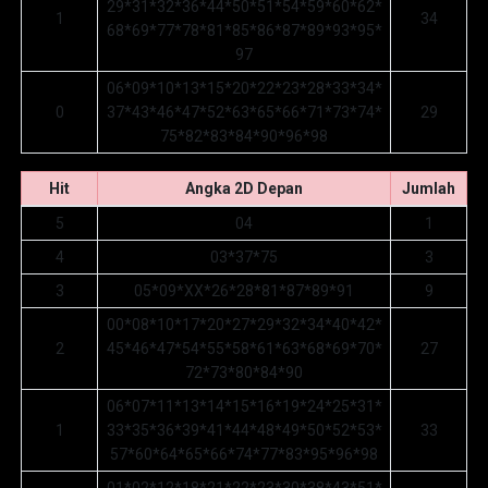
29*31*32*36*44*50*51*54*59*60*62*
1
34
68*69*77*78*81*85*86*87*89*93*95*
97
06*09*10*13*15*20*22*23*28*33*34*
0
37*43*46*47*52*63*65*66*71*73*74*
29
75*82*83*84*90*96*98
Hit
Angka 2D Depan
Jumlah
5
04
1
4
03*37*75
3
3
05*09*XX*26*28*81*87*89*91
9
00*08*10*17*20*27*29*32*34*40*42*
2
45*46*47*54*55*58*61*63*68*69*70*
27
72*73*80*84*90
06*07*11*13*14*15*16*19*24*25*31*
1
33*35*36*39*41*44*48*49*50*52*53*
33
57*60*64*65*66*74*77*83*95*96*98