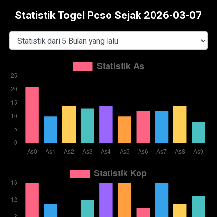
Statistik Togel Pcso Sejak 2026-03-07