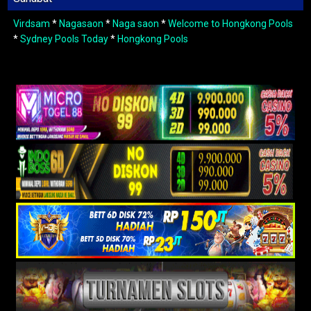
Virdsam
*
Nagasaon
*
Naga saon
*
Welcome to Hongkong Pools
*
Sydney Pools Today
*
Hongkong Pools