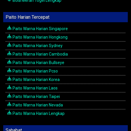
Bola Merah Togel Lengkap
Paito Harian Tercepat
Paito Warna Harian Singapore
Paito Warna Harian Hongkong
Paito Warna Harian Sydney
Paito Warna Harian Cambodia
Paito Warna Harian Bullseye
Paito Warna Harian Pcso
Paito Warna Harian Korea
Paito Warna Harian Laos
Paito Warna Harian Taipei
Paito Warna Harian Nevada
Paito Warna Harian Lengkap
Sahabat