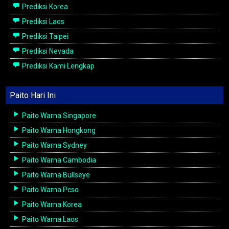
Prediksi Korea
Prediksi Laos
Prediksi Taipei
Prediksi Nevada
Prediksi Kami Lengkap
Paito Hari Ini
Paito Warna Singapore
Paito Warna Hongkong
Paito Warna Sydney
Paito Warna Cambodia
Paito Warna Bullseye
Paito Warna Pcso
Paito Warna Korea
Paito Warna Laos