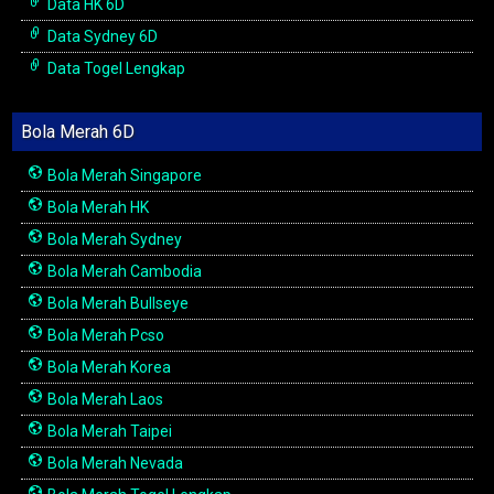
Data HK 6D
Data Sydney 6D
Data Togel Lengkap
Bola Merah 6D
Bola Merah Singapore
Bola Merah HK
Bola Merah Sydney
Bola Merah Cambodia
Bola Merah Bullseye
Bola Merah Pcso
Bola Merah Korea
Bola Merah Laos
Bola Merah Taipei
Bola Merah Nevada