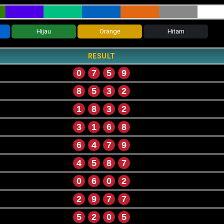
Hijau
Orange
Hitam
RESULT
0
7
5
9
8
5
3
2
1
8
3
2
3
1
6
8
6
4
7
9
4
5
8
7
0
6
0
2
2
9
7
7
5
2
0
5