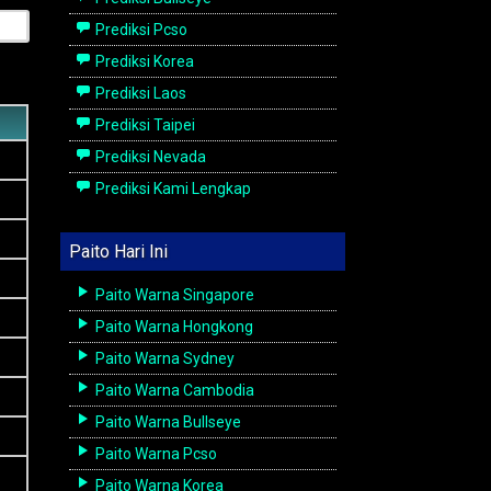
Prediksi Pcso
Prediksi Korea
Prediksi Laos
Prediksi Taipei
Prediksi Nevada
Prediksi Kami Lengkap
Paito Hari Ini
Paito Warna Singapore
Paito Warna Hongkong
Paito Warna Sydney
Paito Warna Cambodia
Paito Warna Bullseye
Paito Warna Pcso
Paito Warna Korea