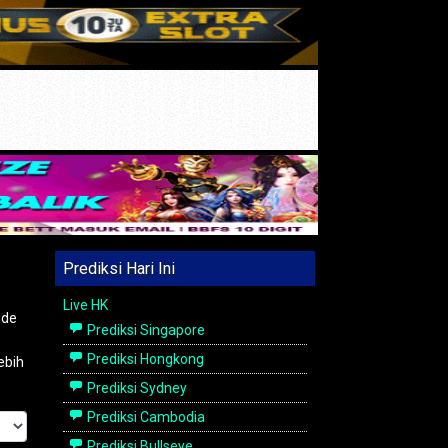
Prediksi Hari Ini
Live HK
ode
Prediksi Singapore
Prediksi Hongkong
ebih
Prediksi Sydney
Prediksi Cambodia
Prediksi Bullseye