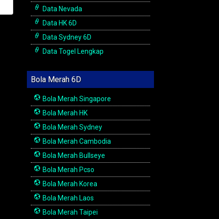
Data Nevada
Data HK 6D
Data Sydney 6D
Data Togel Lengkap
Bola Merah 6D
Bola Merah Singapore
Bola Merah HK
Bola Merah Sydney
Bola Merah Cambodia
Bola Merah Bullseye
Bola Merah Pcso
Bola Merah Korea
Bola Merah Laos
Bola Merah Taipei