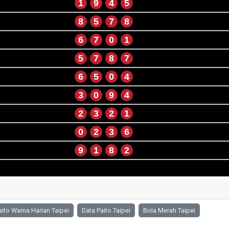
1
9
4
5
8
5
7
8
6
7
0
1
5
7
8
7
6
5
0
4
3
0
9
4
2
3
2
1
0
2
3
6
9
1
8
2
aito Warna Harian Taipei
Data Paito Taipei
Bola Merah Taipei