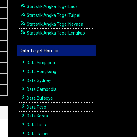
Statistik Angka Togel Laos
Statistik Angka Togel Taipei
Statistik Angka Togel Nevada
Statistik Angka Togel Lengkap
Data Togel Hari Ini
Data Singapore
Data Hongkong
Data Sydney
Data Cambodia
Data Bullseye
Data Pcso
Data Korea
Data Laos
Data Taipei