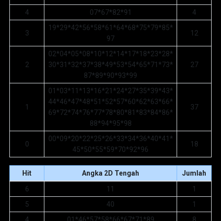
4
07*67*82*91
4
19*29*42*56*58*61*64*68*75*79*85*
3
12
97
02*04*05*08*10*12*14*17*18*23*28*
2
30*31*32*37*38*49*53*54*65*71*73*
27
87*89*90*93*99
01*03*11*13*16*21*24*27*35*39*43*
44*46*47*48*51*52*57*60*62*63*66*
1
37
69*72*74*76*77*78*80*81*83*84*86*
88*94*95*98
00*09*20*22*25*26*33*34*36*40*41*
0
18
45*50*55*59*70*92*96
Hit
Angka 2D Tengah
Jumlah
6
11
1
5
40
1
4
01*46*57*58*66*67*71*89
8