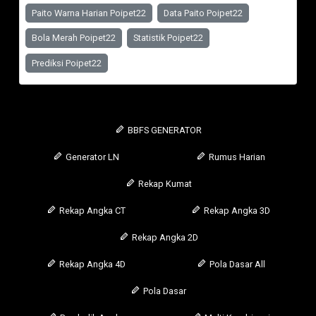
Paito Warna Harian Poipet22
Data Paito Poipet22
Bola Merah Poipet22
Statistik Poipet22
Prediksi Poipet22
BBFS GENERATOR
Generator LN
Rumus Harian
Rekap Kumat
Rekap Angka CT
Rekap Angka 3D
Rekap Angka 2D
Rekap Angka 4D
Pola Dasar All
Pola Dasar