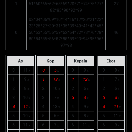
1
51*60*65*67*68*69*70*71*74*75*77*
27
82*83*90*92*99
02*04*06*09*10*14*16*17*20*21*22*
23*25*27*30*31*35*39*40*41*43*45*
0
50*53*55*56*59*62*64*72*73*76*78*
46
80*84*85*86*87*88*89*93*94*95*96*
97*98
As
Kop
Kepala
Ekor
0
11
0
5
0
9
0
8
x
x
x
x
1
9
1
13
1
12
1
7
x
x
x
x
2
8
2
10
2
6
2
6
x
x
x
x
3
10
3
7
3
4
3
5
x
x
x
x
4
11
4
13
4
9
4
11
x
x
x
x
5
10
5
6
5
8
5
11
x
x
x
x
6
11
6
7
6
11
6
9
x
x
x
x