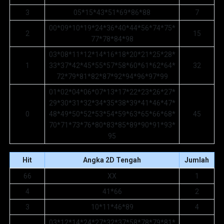
3
05*15*43*51*69*86*88
7
00*09*10*19*24*36*40*44*56*74*75*
2
15
77*78*84*98
03*08*11*12*14*16*18*20*21*25*28*
1
33*37*42*45*55*57*58*60*61*62*64*
32
72*79*81*82*87*92*94*96*97*99
01*02*04*06*07*13*17*22*23*26*27*
29*30*31*32*34*35*38*39*41*46*47*
0
48*49*50*52*53*54*59*63*65*66*68*
45
70*71*73*76*80*83*85*89*90*91*93*
95
Hit
Angka 2D Tengah
Jumlah
66
XX
1
4
41*66
2
3
10*11*46*89
4
03*12*14*24*27*32*37*58*78*79*81*