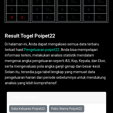
7
7
7
8
7
10
7
10
x
x
x
x
8
5
8
10
8
11
8
11
x
x
x
x
9
5
9
8
9
7
9
9
x
x
x
x
Result Togel Poipet22
Di halaman ini, Anda dapat mengakses semua data terbaru
terkait hasil
Pengeluaran poipet22
. Anda bisa mempelajari
informasi terkini, melakukan analisis statistik mendalam
mengenai angka pengeluaran seperti AS, Kop, Kepala, dan Ekor,
serta mengevaluasi pola angka ganjil-genap dan besar-kecil.
Selain itu, tersedia juga tabel lengkap yang memuat data
pengeluaran harian dari periode sebelumnya untuk mendukung
analisis yang lebih komprehensif.
POST TERKAIT
Data Keluaran Poipet22
Paito Warna Poipet22