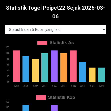
Statistik Togel Poipet22 Sejak 2026-03-
06