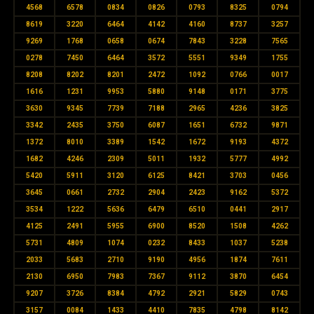
4568
6578
0834
0826
0793
8325
0794
8619
3220
6464
4142
4160
8737
3257
9269
1768
0658
0674
7843
3228
7565
0278
7450
6464
3572
5551
9349
1755
8208
8202
8201
2472
1092
0766
0017
1616
1231
9953
5880
9148
0171
3775
3630
9345
7739
7188
2965
4236
3825
3342
2435
3750
6087
1651
6732
9871
1372
8010
3389
1542
1672
9193
4372
1682
4246
2309
5011
1932
5777
4992
5420
5911
3120
6125
8421
3703
0456
3645
0661
2732
2904
2423
9162
5372
3534
1222
5636
6479
6510
0441
2917
4125
2491
5955
6900
8520
1508
4262
5731
4809
1074
0232
8433
1037
5238
2033
5683
2710
9190
4956
1874
7611
2130
6950
7983
7367
9112
3870
6454
9207
3726
8384
4792
2921
5829
0743
3157
0084
1433
4410
7835
4798
8142