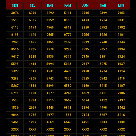
SEN
SEL
RAB
KAM
JUM
SAB
MIN
3076
6090
4292
5111
9986
0399
7963
1553
6502
8152
0586
4173
1214
0031
6115
0174
4560
6918
8820
2752
0982
8195
1140
2665
0770
9756
3726
4181
7943
9402
4855
2565
9599
7730
3134
8516
9935
9278
3299
8535
7057
9394
9617
9315
5530
0317
7940
5881
5324
5598
1418
5994
5013
2847
3275
1037
2327
5811
1231
4470
2478
4774
1124
3288
4805
5743
7036
3325
0542
2410
5267
1888
5899
6582
1160
5415
9187
6798
5108
1277
4243
4869
3421
7986
7555
0784
8115
3667
6074
4412
2437
1536
2669
5440
0818
5896
4798
3462
9044
3786
4977
1588
7124
3667
3216
2461
9297
4669
6645
4451
0033
XXXX
XXXX
XXXX
XXXX
XXXX
XXXX
XXXX
XXXX