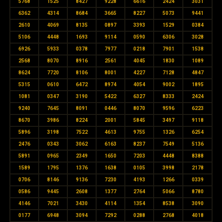
5768
1525
8427
9228
6616
2424
3031
6362
4314
8684
3665
8227
5073
9441
2610
4069
8135
0897
3393
1529
0384
5106
4448
1693
9114
0590
6306
3028
6926
5933
0378
7977
0218
7901
1538
2568
8070
8916
2561
4045
1830
1089
8624
7720
8106
8001
4227
7128
4847
5315
0610
6472
8974
4054
9002
1895
1081
0347
3190
5422
6327
8333
2424
9240
7645
8091
0446
8070
9596
6223
8670
3986
8224
2001
5845
3497
9118
5896
3198
7522
4613
9755
1326
6254
2476
0343
3062
6163
8237
7549
5136
5891
0965
2349
1650
7203
4448
8388
1589
1795
1376
1638
0105
3998
2178
0706
8146
9136
7230
4193
1266
0339
0586
9445
2608
1377
2764
5066
8780
4146
7021
3430
4114
1354
8538
3090
0177
6948
3094
7292
0288
2768
4018