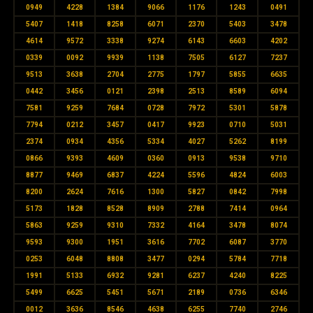
0949
4228
1384
9066
1176
1243
0491
5407
1418
8258
6071
2370
5403
3478
4614
9572
3338
9274
6143
6603
4202
0339
0092
9939
1138
7505
6127
7237
9513
3638
2704
2775
1797
5855
6635
0442
3456
0121
2398
2513
8589
6094
7581
9259
7684
0728
7972
5301
5878
7794
0212
3457
0417
9923
0710
5031
2374
0934
4356
5334
4027
5262
8199
0866
9393
4609
0360
0913
9538
9710
8877
9469
6837
4224
5596
4824
6003
8200
2624
7616
1300
5827
0842
7998
5173
1828
8528
8909
2788
7414
0964
5863
9259
9310
7332
4164
3478
8074
9593
9300
1951
3616
7702
6087
3770
0253
6048
8808
3477
0294
5784
7718
1991
5133
6932
9281
6237
4240
8225
5499
6625
5451
5671
2189
0736
6346
0012
3636
8546
4638
6255
7740
2746