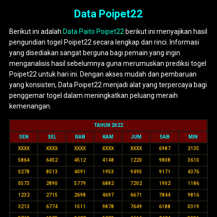
Data Poipet22
Berikut ini adalah
Data Paito Poipet22
berikut ini menyajikan hasil
pengundian togel Poipet22 secara lengkap dan rinci. Informasi
yang disediakan sangat berguna bagi pemain yang ingin
menganalisis hasil sebelumnya guna merumuskan prediksi togel
Poipet22 untuk hari ini. Dengan akses mudah dan pembaruan
yang konsisten, Data Poipet22 menjadi alat yang terpercaya bagi
penggemar togel dalam meningkatkan peluang meraih
kemenangan.
TAHUN 2022
SEN
SEL
RAB
KAM
JUM
SAB
MIN
XXXX
XXXX
XXXX
XXXX
XXXX
6987
2135
5864
6452
4512
4148
1220
9808
3610
0278
8513
4091
1953
9495
9171
4376
0573
2890
5779
6882
7202
1902
1186
1232
2715
2698
4697
6671
7844
9816
3213
6774
1511
9878
7649
6188
0319