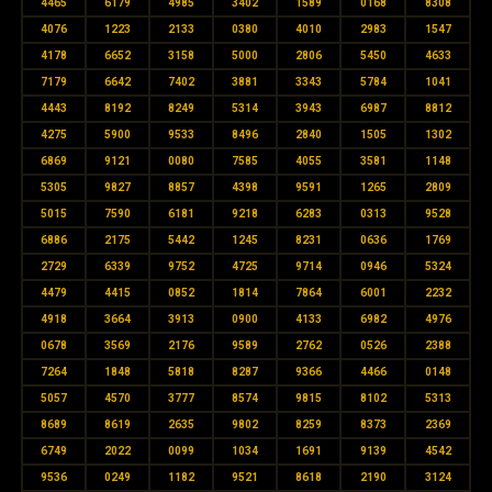
4465
6179
4985
3402
1589
0168
8308
4076
1223
2133
0380
4010
2983
1547
4178
6652
3158
5000
2806
5450
4633
7179
6642
7402
3881
3343
5784
1041
4443
8192
8249
5314
3943
6987
8812
4275
5900
9533
8496
2840
1505
1302
6869
9121
0080
7585
4055
3581
1148
5305
9827
8857
4398
9591
1265
2809
5015
7590
6181
9218
6283
0313
9528
6886
2175
5442
1245
8231
0636
1769
2729
6339
9752
4725
9714
0946
5324
4479
4415
0852
1814
7864
6001
2232
4918
3664
3913
0900
4133
6982
4976
0678
3569
2176
9589
2762
0526
2388
7264
1848
5818
8287
9366
4466
0148
5057
4570
3777
8574
9815
8102
5313
8689
8619
2635
9802
8259
8373
2369
6749
2022
0099
1034
1691
9139
4542
9536
0249
1182
9521
8618
2190
3124