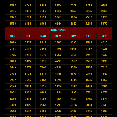
8688
7975
5138
5887
7473
5734
2833
0296
1833
9687
8022
0650
5295
2061
9342
5701
1594
5063
9224
2537
1120
8558
6338
6985
6144
4640
5216
5377
TAHUN 2023
SEN
SEL
RAB
KAM
JUM
SAB
MIN
8899
0227
9715
3283
3093
8562
4617
2161
7319
0695
7493
5853
7189
4223
6725
9913
3270
5762
6968
0941
7737
3029
6422
3915
4793
1167
8582
7198
4449
3779
7360
4526
4076
9556
7610
2794
3171
8619
4443
6699
2346
7340
2997
5647
0164
8696
4544
1635
5367
7140
6394
3895
9124
2387
4480
7006
2901
8306
6991
1924
1995
6751
8475
1366
7491
9208
1454
2131
5285
3171
6329
4825
2568
9795
6014
5000
3045
2560
6644
8388
6449
6089
5706
1894