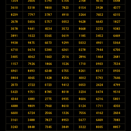
1354
3656
5790
5756
2768
4515
5648
3610
5318
9800
7823
0154
3928
4377
8239
7797
3787
4910
3264
7652
6315
2678
5656
5757
0052
9628
6643
1827
3078
9441
4534
3572
8668
3272
9383
3891
1022
5565
0619
1185
3452
6469
9938
9875
6073
9299
5032
4901
5064
6710
0674
5380
6361
0278
7944
6700
3405
4062
1663
2516
2896
1464
2681
1157
7926
1866
1526
1710
0903
7534
6961
8493
6348
0755
8261
8317
0930
0804
4065
1428
8256
4002
5793
7646
2073
2722
0723
9412
0053
2424
4799
5423
9751
8785
8018
3234
0474
9510
4344
4480
2775
0935
8606
6216
5801
4488
9809
7960
8610
5124
1711
4350
6600
6724
2566
1326
7556
4162
2604
3161
3488
7827
8953
5677
6469
7083
3243
0848
7345
3849
3322
8005
8857