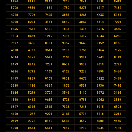
8602
5811
0539
7944
7875
1445
8256
5728
9350
1854
1732
6275
6717
7132
4748
7729
7405
3885
4263
XXXX
5984
4900
8204
4581
6852
3069
8814
7299
8675
7631
5906
1853
1408
6716
4485
1863
8489
1242
7338
1317
4634
6236
7897
3466
8301
9367
9645
9152
0886
4898
4581
3614
2930
1763
8464
7975
6344
5877
5641
7163
9984
6243
8543
0173
8942
7251
0638
9958
8019
2781
6886
9792
1163
6122
3255
4590
5450
0473
9929
0103
9901
0672
0822
3475
3388
1116
9534
1076
0539
5936
7496
5616
5298
3724
3546
4110
5072
3116
1598
8462
9685
4703
0738
6262
3389
0347
6996
3515
7393
7213
8015
6528
4170
1267
9279
3165
5704
8418
3211
2899
2772
8332
5515
4557
8500
9885
5998
0434
5411
7089
2210
3545
7160