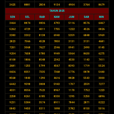
3425
8881
2834
9134
4904
3764
8679
TAHUN 2025
SEN
SEL
RAB
KAM
JUM
SAB
MIN
3464
8874
0836
4793
5116
8576
6467
5262
4729
4011
7755
1222
4526
0826
3380
3302
8138
6940
5359
6848
5969
2823
7566
4528
7850
3131
3131
4681
7201
3068
7627
2346
0941
2490
0145
9204
7658
0780
9949
5064
8630
6275
8108
1806
8548
2342
4530
1143
7411
2681
1255
5799
4567
8393
1719
5524
0656
8351
7335
7368
5776
0878
5440
8568
1840
1290
4616
8828
5543
3000
6442
9598
3808
5943
1707
2559
7277
4331
8556
7523
8967
1170
7752
1223
2258
8261
6185
8330
1395
3250
6896
9231
5384
3574
8911
7844
2871
0222
0843
9450
0311
1898
3782
8150
5016