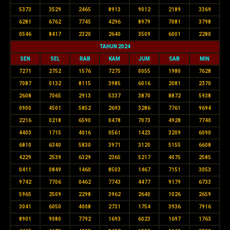
5373
3529
2465
8913
9012
2189
3369
6281
6762
7745
4296
8979
7081
3798
0546
8417
2320
2640
3509
6001
2280
TAHUN 2024
SEN
SEL
RAB
KAM
JUM
SAB
MIN
7271
2752
1576
7275
0055
1980
7628
7087
0132
8115
3985
6016
2081
2370
2608
7065
2913
5337
3870
8872
5938
0900
4501
5852
2693
3286
7761
9694
2216
0218
6590
0478
7073
4928
7740
4403
1715
4016
0561
1423
3209
6090
6810
6340
5830
3971
3120
5155
6608
4229
2539
6329
2365
5217
4075
2585
0411
0849
1460
8503
1467
7151
3053
9742
7706
0462
7743
4477
9179
6733
5965
2509
2298
3962
2640
1026
2659
3041
6050
4008
2731
1754
3936
7916
8901
9080
7792
1693
6023
1697
1763