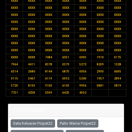
XXXX
XXXX
XXXX
XXXX
XXXX
XXXX
XXXX
XXXX
XXXX
XXXX
XXXX
XXXX
XXXX
XXXX
XXXX
XXXX
XXXX
XXXX
XXXX
XXXX
XXXX
XXXX
XXXX
XXXX
XXXX
XXXX
XXXX
XXXX
XXXX
XXXX
XXXX
XXXX
XXXX
XXXX
XXXX
XXXX
XXXX
XXXX
XXXX
XXXX
XXXX
XXXX
XXXX
XXXX
XXXX
XXXX
XXXX
XXXX
XXXX
XXXX
XXXX
XXXX
XXXX
XXXX
XXXX
XXXX
XXXX
XXXX
7484
6351
6905
1910
0175
7964
4411
8378
0379
5272
8209
1328
6314
2686
8144
6875
0056
2900
6605
0115
3467
6119
0592
5240
1957
2894
5720
8103
9100
6143
9956
0881
3819
7751
4258
0309
6425
4502
POST TERKAIT
Data Keluaran Poipet22
Paito Warna Poipet22