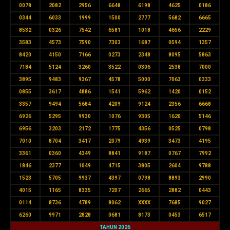
0078
2082
2956
6648
6198
4625
0186
0344
6033
1999
1500
2777
5682
6665
8532
0326
7542
6581
1018
4656
2229
3583
4573
7590
7303
1687
0594
1357
8420
4150
7166
0273
2348
8095
5863
7184
5124
3260
3522
0306
2538
7000
3895
9483
9367
4578
5000
7063
0333
0855
3617
4886
1541
5962
1420
0152
3357
9494
5684
4209
9124
2356
6668
6926
5295
9930
1076
9305
1620
5146
6956
3203
2172
1775
4356
0525
0798
7010
8704
3417
2079
4939
3473
4195
3361
0360
4349
8841
9187
0767
7992
1846
2377
1049
4715
3805
2604
9788
1523
5705
9937
4397
0798
8893
2990
4015
1165
8335
7207
2665
2882
0443
0114
8736
4789
8062
XXXX
7685
9027
6260
9971
2828
0681
8173
0453
6517
TAHUN 2026