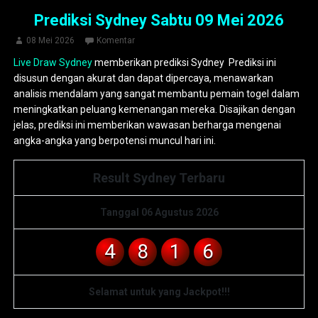
Prediksi Sydney Sabtu 09 Mei 2026
08 Mei 2026
Komentar
Live Draw Sydney
memberikan prediksi Sydney Prediksi ini
disusun dengan akurat dan dapat dipercaya, menawarkan
analisis mendalam yang sangat membantu pemain togel dalam
meningkatkan peluang kemenangan mereka. Disajikan dengan
jelas, prediksi ini memberikan wawasan berharga mengenai
angka-angka yang berpotensi muncul hari ini.
Result Sydney Terbaru
Tanggal 06 Agustus 2026
4
8
1
6
Selamat untuk yang Jackpot!!!