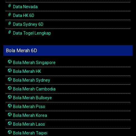
Data Nevada
Data HK 6D
Data Sydney 6D
Data Togel Lengkap
Bola Merah 6D
Bola Merah Singapore
Bola Merah HK
Bola Merah Sydney
Bola Merah Cambodia
Bola Merah Bullseye
Bola Merah Pcso
Bola Merah Korea
Bola Merah Laos
Bola Merah Taipei