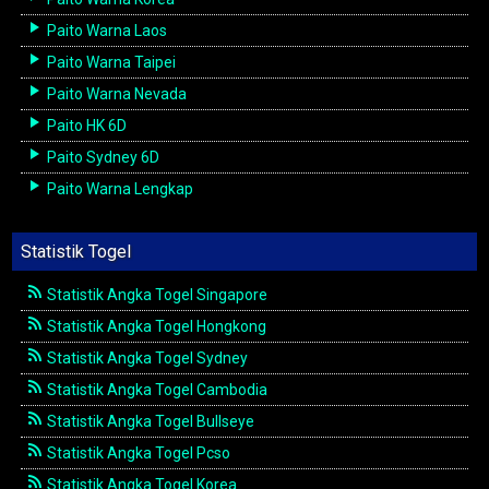
Paito Warna Laos
Paito Warna Taipei
Paito Warna Nevada
Paito HK 6D
Paito Sydney 6D
Paito Warna Lengkap
Statistik Togel
Statistik Angka Togel Singapore
Statistik Angka Togel Hongkong
Statistik Angka Togel Sydney
Statistik Angka Togel Cambodia
Statistik Angka Togel Bullseye
Statistik Angka Togel Pcso
Statistik Angka Togel Korea