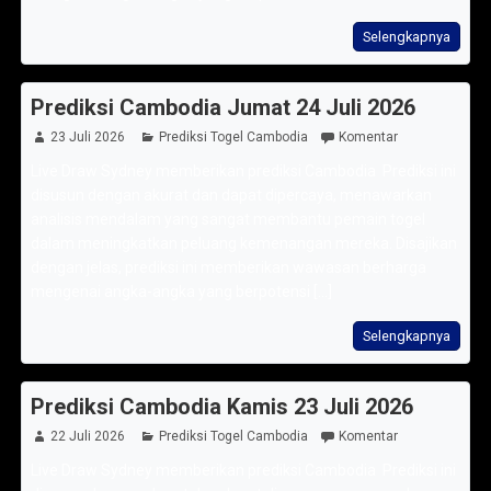
Selengkapnya
Prediksi Cambodia Jumat 24 Juli 2026
23 Juli 2026
Prediksi Togel Cambodia
Komentar
Live Draw Sydney memberikan prediksi Cambodia Prediksi ini
disusun dengan akurat dan dapat dipercaya, menawarkan
analisis mendalam yang sangat membantu pemain togel
dalam meningkatkan peluang kemenangan mereka. Disajikan
dengan jelas, prediksi ini memberikan wawasan berharga
mengenai angka-angka yang berpotensi [...]
Selengkapnya
Prediksi Cambodia Kamis 23 Juli 2026
22 Juli 2026
Prediksi Togel Cambodia
Komentar
Live Draw Sydney memberikan prediksi Cambodia Prediksi ini