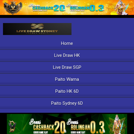
Home
Live Draw HK
Live Draw SGP
Paito Warna
Paito HK 6D
Paito Sydney 6D