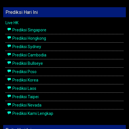
Prediksi Hari Ini
Live HK
Prediksi Singapore
Prediksi Hongkong
Prediksi Sydney
Prediksi Cambodia
Prediksi Bullseye
Prediksi Pcso
Prediksi Korea
Prediksi Laos
Prediksi Taipei
Prediksi Nevada
Prediksi Kami Lengkap