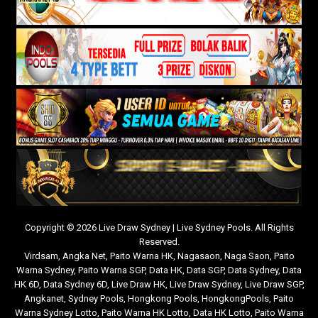
Copyright © 2026 Live Draw Sydney | Live Sydney Pools. All Rights
Reserved.
Virdsam
,
Angka Net
,
Paito Warna HK
,
Nagasaon
,
Naga Saon
,
Paito
Warna Sydney
,
Paito Warna SGP
,
Data HK
,
Data SGP
,
Data Sydney
,
Data
HK 6D
,
Data Sydney 6D
,
Live Draw HK
,
Live Draw Sydney
,
Live Draw SGP
,
Angkanet
,
Sydney Pools
,
Hongkong Pools
,
HongkongPools
,
Paito
Warna Sydney Lotto
,
Paito Warna HK Lotto
,
Data HK Lotto
,
Paito Warna