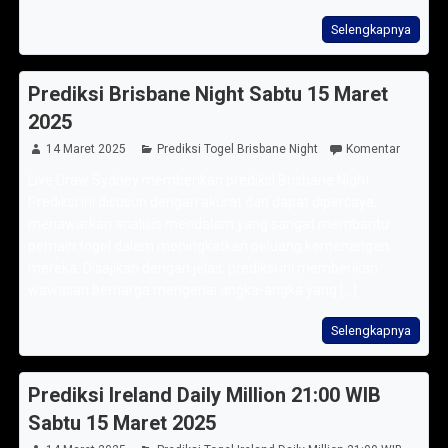
Selengkapnya
Prediksi Brisbane Night Sabtu 15 Maret
2025
14 Maret 2025
Prediksi Togel Brisbane Night
Komentar
Live Draw Sydney memberikan prediksi Brisbane Night
Prediksi ini disusun dengan akurat dan dapat dipercaya,
menawarkan analisis mendalam yang sangat membantu
pemain togel dalam meningkatkan peluang kemenangan
mereka. Disajikan dengan jelas, prediksi ini memberikan
wawasan berharga mengenai angka-angka yang [...]
Selengkapnya
Prediksi Ireland Daily Million 21:00 WIB
Sabtu 15 Maret 2025