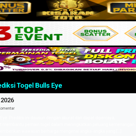
diksi Togel Bulls Eye
i 2026
Komentar
Eye Prediksi ini disusun dengan akurat dan dapat dipercaya,
at membantu pemain togel dalam meningkatkan peluang kemenangan
i memberikan wawasan berharga mengenai angka-angka yang [...]