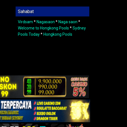
Sahabat
Virdsam
*
Nagasaon
*
Naga saon
*
Welcome to Hongkong Pools
*
Sydney
Pools Today
*
Hongkong Pools