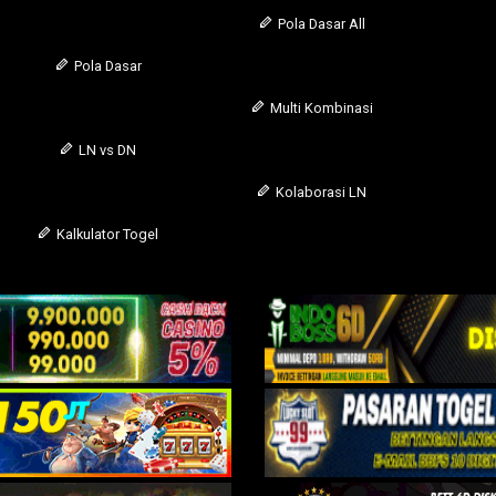
Pola Dasar All
Pola Dasar
Multi Kombinasi
LN vs DN
Kolaborasi LN
Kalkulator Togel