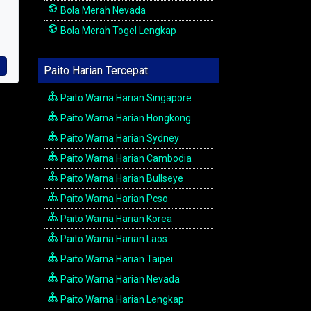
Bola Merah Nevada
Bola Merah Togel Lengkap
a
Paito Harian Tercepat
Paito Warna Harian Singapore
Paito Warna Harian Hongkong
Paito Warna Harian Sydney
Paito Warna Harian Cambodia
Paito Warna Harian Bullseye
Paito Warna Harian Pcso
Paito Warna Harian Korea
Paito Warna Harian Laos
Paito Warna Harian Taipei
Paito Warna Harian Nevada
Paito Warna Harian Lengkap