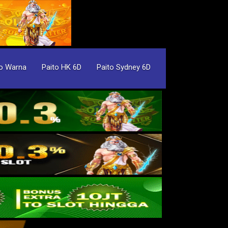
to Warna
Paito HK 6D
Paito Sydney 6D