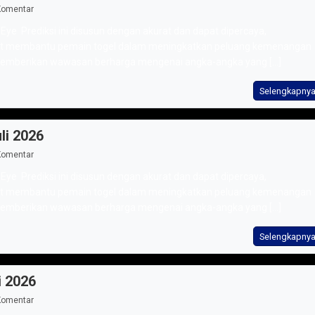
Komentar
Eye Prediksi ini disusun dengan akurat dan dapat dipercaya,
at membantu pemain togel dalam meningkatkan peluang kemenangan
i memberikan wawasan berharga mengenai angka-angka yang [...]
Selengkapny
li 2026
Komentar
Eye Prediksi ini disusun dengan akurat dan dapat dipercaya,
at membantu pemain togel dalam meningkatkan peluang kemenangan
i memberikan wawasan berharga mengenai angka-angka yang [...]
Selengkapny
i 2026
Komentar