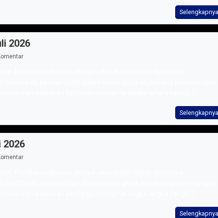
Selengkapny
li 2026
Komentar
Eye Prediksi ini disusun dengan akurat dan dapat dipercaya,
at membantu pemain togel dalam meningkatkan peluang kemenangan
i memberikan wawasan berharga mengenai angka-angka yang [...]
Selengkapny
i 2026
Komentar
Eye Prediksi ini disusun dengan akurat dan dapat dipercaya,
at membantu pemain togel dalam meningkatkan peluang kemenangan
i memberikan wawasan berharga mengenai angka-angka yang [...]
Selengkapny