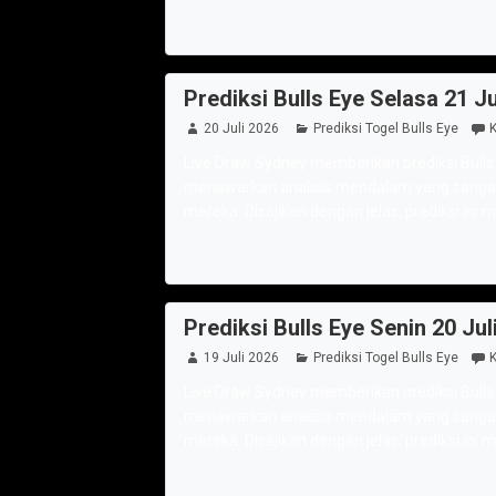
Prediksi Bulls Eye Selasa 21 Ju
20 Juli 2026
Prediksi Togel Bulls Eye
Live Draw Sydney memberikan prediksi Bulls 
menawarkan analisis mendalam yang sang
mereka. Disajikan dengan jelas, prediksi in
Prediksi Bulls Eye Senin 20 Jul
19 Juli 2026
Prediksi Togel Bulls Eye
Live Draw Sydney memberikan prediksi Bulls 
menawarkan analisis mendalam yang sang
mereka. Disajikan dengan jelas, prediksi in