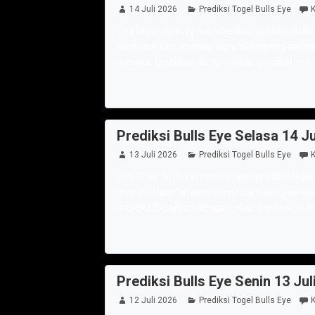
14 Juli 2026
Prediksi Togel Bulls Eye
Live Draw Sydney memberikan prediksi Bulls 
menawarkan analisis mendalam yang sang
mereka. Disajikan dengan jelas, prediksi in
Prediksi Bulls Eye Selasa 14 Ju
13 Juli 2026
Prediksi Togel Bulls Eye
Live Draw Sydney memberikan prediksi Bulls 
menawarkan analisis mendalam yang sang
mereka. Disajikan dengan jelas, prediksi in
Prediksi Bulls Eye Senin 13 Jul
12 Juli 2026
Prediksi Togel Bulls Eye