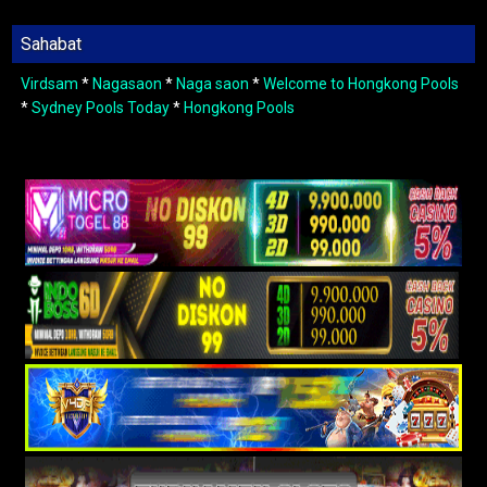
Sahabat
Virdsam
*
Nagasaon
*
Naga saon
*
Welcome to Hongkong Pools
*
Sydney Pools Today
*
Hongkong Pools