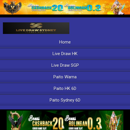
Home
Live Draw HK
Live Draw SGP
Paito Warna
Paito HK 6D
Paito Sydney 6D