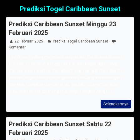
Prediksi Togel Caribbean Sunset
Prediksi Caribbean Sunset Minggu 23
Februari 2025
22 Februari 2025
Prediksi Togel Caribbean Sunset
Komentar
Live Draw Sydney memberikan prediksi Caribbean Sunset
Prediksi ini disusun dengan akurat dan dapat dipercaya,
menawarkan analisis mendalam yang sangat membantu
pemain togel dalam meningkatkan peluang kemenangan
mereka. Disajikan dengan jelas, prediksi ini memberikan
wawasan berharga mengenai angka-angka yang [...]
Selengkapnya
Prediksi Caribbean Sunset Sabtu 22
Februari 2025