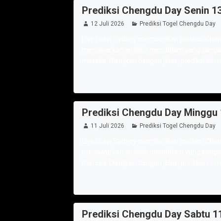
Prediksi Chengdu Day Senin 13
12 Juli 2026
Prediksi Togel Chengdu Day
Live Draw Sydney memberikan prediksi Cheng
menawarkan analisis mendalam yang sang
mereka. Disajikan dengan jelas, prediksi in
Prediksi Chengdu Day Minggu 
11 Juli 2026
Prediksi Togel Chengdu Day
Live Draw Sydney memberikan prediksi Cheng
menawarkan analisis mendalam yang sang
mereka. Disajikan dengan jelas, prediksi in
Prediksi Chengdu Day Sabtu 11