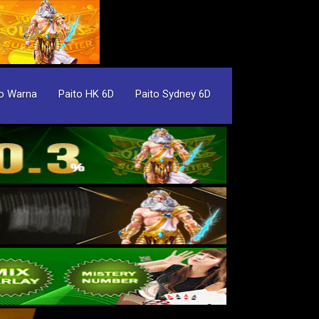
to Warna
Paito HK 6D
Paito Sydney 6D