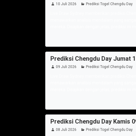
10 Juli 2026
Prediksi Togel Chengdu Day
Live Draw Sydney memberikan prediksi Cheng
menawarkan analisis mendalam yang sang
mereka. Disajikan dengan jelas, prediksi in
Prediksi Chengdu Day Jumat 10
09 Juli 2026
Prediksi Togel Chengdu Day
Live Draw Sydney memberikan prediksi Cheng
menawarkan analisis mendalam yang sang
mereka. Disajikan dengan jelas, prediksi in
Prediksi Chengdu Day Kamis 09
08 Juli 2026
Prediksi Togel Chengdu Day