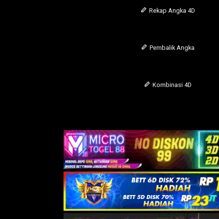
Rekap Angka 4D
Pembalik Angka
Kombinasi 4D