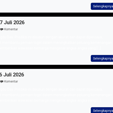
Selengkapny
 Juli 2026
Komentar
du Day Prediksi ini disusun dengan akurat dan dapat dipercaya,
at membantu pemain togel dalam meningkatkan peluang kemenangan
i memberikan wawasan berharga mengenai angka-angka yang [...]
Selengkapny
 Juli 2026
Komentar
du Day Prediksi ini disusun dengan akurat dan dapat dipercaya,
at membantu pemain togel dalam meningkatkan peluang kemenangan
i memberikan wawasan berharga mengenai angka-angka yang [...]
Selengkapny