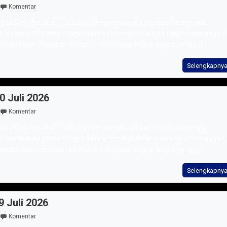
Komentar
du Day Prediksi ini disusun dengan akurat dan dapat dipercaya,
at membantu pemain togel dalam meningkatkan peluang kemenangan
i memberikan wawasan berharga mengenai angka-angka yang [...]
Selengkapny
 Juli 2026
Komentar
du Day Prediksi ini disusun dengan akurat dan dapat dipercaya,
at membantu pemain togel dalam meningkatkan peluang kemenangan
i memberikan wawasan berharga mengenai angka-angka yang [...]
Selengkapny
 Juli 2026
Komentar