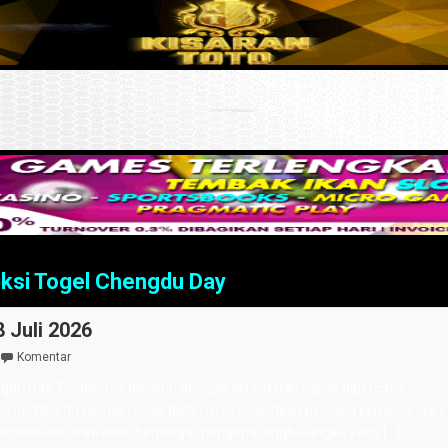
iksi Togel Chengdu Day
 Juli 2026
Komentar
du Day Prediksi ini disusun dengan akurat dan dapat dipercaya,
at membantu pemain togel dalam meningkatkan peluang kemenangan
i memberikan wawasan berharga mengenai angka-angka yang [...]