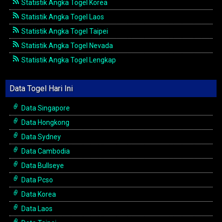
Statistik Angka Togel Korea
Statistik Angka Togel Laos
Statistik Angka Togel Taipei
Statistik Angka Togel Nevada
Statistik Angka Togel Lengkap
Data Togel Hari Ini
Data Singapore
Data Hongkong
Data Sydney
Data Cambodia
Data Bullseye
Data Pcso
Data Korea
Data Laos