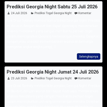
Prediksi Georgia Night Sabtu 25 Juli 2026
24 Juli 2026
Prediksi Togel Georgia Night
Komentar
Live Draw Sydney memberikan prediksi Georgia Night Prediksi
ini disusun dengan akurat dan dapat dipercaya, menawarkan
analisis mendalam yang sangat membantu pemain togel
dalam meningkatkan peluang kemenangan mereka. Disajikan
dengan jelas, prediksi ini memberikan wawasan berharga
mengenai angka-angka yang [...]
Selengkapnya
Prediksi Georgia Night Jumat 24 Juli 2026
23 Juli 2026
Prediksi Togel Georgia Night
Komentar
Live Draw Sydney memberikan prediksi Georgia Night Prediksi
ini disusun dengan akurat dan dapat dipercaya, menawarkan
analisis mendalam yang sangat membantu pemain togel
dalam meningkatkan peluang kemenangan mereka. Disajikan
dengan jelas, prediksi ini memberikan wawasan berharga