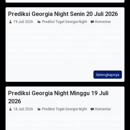
Prediksi Georgia Night Senin 20 Juli 2026
19 Juli 2026
Prediksi Togel Georgia Night
Komentar
Live Draw Sydney memberikan prediksi Georgia Night Prediksi
ini disusun dengan akurat dan dapat dipercaya, menawarkan
analisis mendalam yang sangat membantu pemain togel
dalam meningkatkan peluang kemenangan mereka. Disajikan
dengan jelas, prediksi ini memberikan wawasan berharga
mengenai angka-angka yang [...]
Selengkapnya
Prediksi Georgia Night Minggu 19 Juli
2026
18 Juli 2026
Prediksi Togel Georgia Night
Komentar
Live Draw Sydney memberikan prediksi Georgia Night Prediksi
ini disusun dengan akurat dan dapat dipercaya, menawarkan