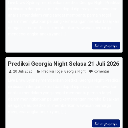
Live Draw Sydney memberikan prediksi Georgia Night Prediksi
ini disusun dengan akurat dan dapat dipercaya, menawarkan
analisis mendalam yang sangat membantu pemain togel
dalam meningkatkan peluang kemenangan mereka. Disajikan
dengan jelas, prediksi ini memberikan wawasan berharga
mengenai angka-angka yang [...]
Selengkapnya
Prediksi Georgia Night Selasa 21 Juli 2026
20 Juli 2026
Prediksi Togel Georgia Night
Komentar
Live Draw Sydney memberikan prediksi Georgia Night Prediksi
ini disusun dengan akurat dan dapat dipercaya, menawarkan
analisis mendalam yang sangat membantu pemain togel
dalam meningkatkan peluang kemenangan mereka. Disajikan
dengan jelas, prediksi ini memberikan wawasan berharga
mengenai angka-angka yang [...]
Selengkapnya