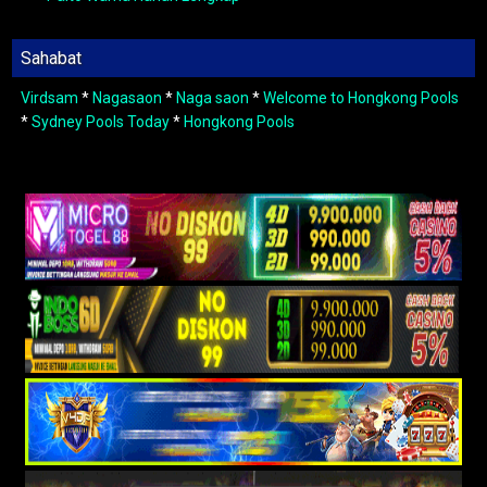
Sahabat
Virdsam
*
Nagasaon
*
Naga saon
*
Welcome to Hongkong Pools
*
Sydney Pools Today
*
Hongkong Pools