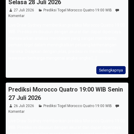
Selasa 28 Juli 2026
27 Juli 2026
Prediksi Togel Morocco Quatro 19:00 WIB
Komentar
Live Draw Sydney memberikan prediksi Morocco Quatro 19:00
WIB Prediksi ini disusun dengan akurat dan dapat dipercaya,
menawarkan analisis mendalam yang sangat membantu
pemain togel dalam meningkatkan peluang kemenangan
mereka. Disajikan dengan jelas, prediksi ini memberikan
wawasan berharga mengenai angka-angka [...]
Selengkapnya
Prediksi Morocco Quatro 19:00 WIB Senin
27 Juli 2026
26 Juli 2026
Prediksi Togel Morocco Quatro 19:00 WIB
Komentar
Live Draw Sydney memberikan prediksi Morocco Quatro 19:00
WIB Prediksi ini disusun dengan akurat dan dapat dipercaya,
menawarkan analisis mendalam yang sangat membantu