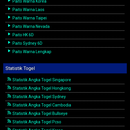
Paito Warna Korea
Paito Warna Laos
Paito Warna Taipei
Paito Warna Nevada
Paito HK 6D
Paito Sydney 6D
Paito Warna Lengkap
Statistik Togel
Statistik Angka Togel Singapore
Statistik Angka Togel Hongkong
Statistik Angka Togel Sydney
Statistik Angka Togel Cambodia
Statistik Angka Togel Bullseye
Statistik Angka Togel Pcso