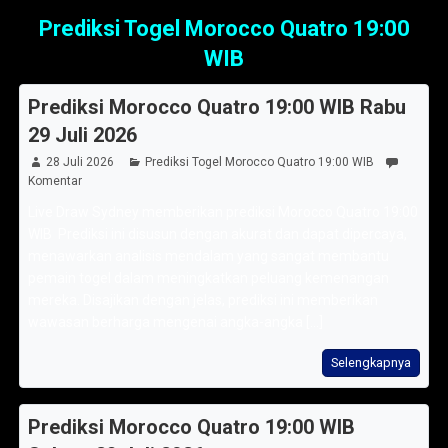
Prediksi Togel Morocco Quatro 19:00
WIB
Prediksi Morocco Quatro 19:00 WIB Rabu
29 Juli 2026
28 Juli 2026
Prediksi Togel Morocco Quatro 19:00 WIB
Komentar
Live Draw Sydney memberikan prediksi Morocco Quatro 19:00
WIB Prediksi ini disusun dengan akurat dan dapat dipercaya,
menawarkan analisis mendalam yang sangat membantu
pemain togel dalam meningkatkan peluang kemenangan
mereka. Disajikan dengan jelas, prediksi ini memberikan
wawasan berharga mengenai angka-angka [...]
Selengkapnya
Prediksi Morocco Quatro 19:00 WIB