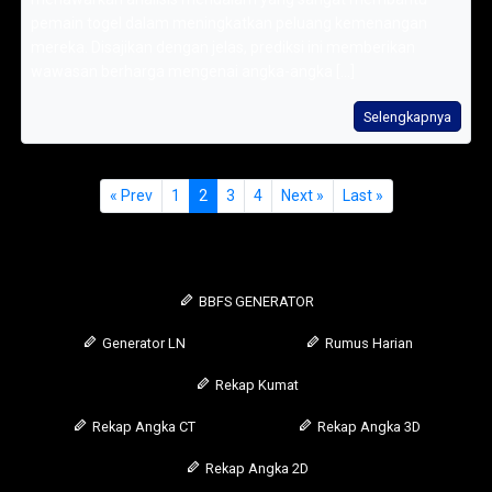
pemain togel dalam meningkatkan peluang kemenangan
mereka. Disajikan dengan jelas, prediksi ini memberikan
wawasan berharga mengenai angka-angka [...]
Selengkapnya
« Prev
1
2
3
4
Next »
Last »
BBFS GENERATOR
Generator LN
Rumus Harian
Rekap Kumat
Rekap Angka CT
Rekap Angka 3D
Rekap Angka 2D