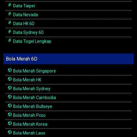
Data Taipei
Data Nevada
Data HK 6D
Data Sydney 6D
Data Togel Lengkap
Bola Merah 6D
Bola Merah Singapore
Bola Merah HK
Bola Merah Sydney
Bola Merah Cambodia
Bola Merah Bullseye
Bola Merah Pcso
Bola Merah Korea
Bola Merah Laos