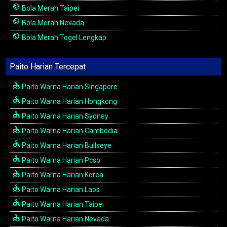
Bola Merah Taipei
Bola Merah Nevada
Bola Merah Togel Lengkap
Paito Harian Tercepat
Paito Warna Harian Singapore
Paito Warna Harian Hongkong
Paito Warna Harian Sydney
Paito Warna Harian Cambodia
Paito Warna Harian Bullseye
Paito Warna Harian Pcso
Paito Warna Harian Korea
Paito Warna Harian Laos
Paito Warna Harian Taipei
Paito Warna Harian Nevada