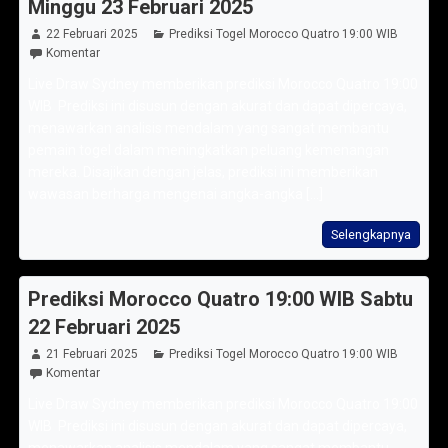
Minggu 23 Februari 2025
22 Februari 2025
Prediksi Togel Morocco Quatro 19:00 WIB
Komentar
Live Draw Sydney memberikan prediksi Morocco Quatro 19:00
WIB Prediksi ini disusun dengan akurat dan dapat dipercaya,
menawarkan analisis mendalam yang sangat membantu
pemain togel dalam meningkatkan peluang kemenangan
mereka. Disajikan dengan jelas, prediksi ini memberikan
wawasan berharga mengenai angka-angka [...]
Selengkapnya
Prediksi Morocco Quatro 19:00 WIB Sabtu
22 Februari 2025
21 Februari 2025
Prediksi Togel Morocco Quatro 19:00 WIB
Komentar
Live Draw Sydney memberikan prediksi Morocco Quatro 19:00
WIB Prediksi ini disusun dengan akurat dan dapat dipercaya,
menawarkan analisis mendalam yang sangat membantu