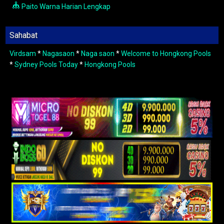
Paito Warna Harian Lengkap
Sahabat
Virdsam
*
Nagasaon
*
Naga saon
*
Welcome to Hongkong Pools
*
Sydney Pools Today
*
Hongkong Pools