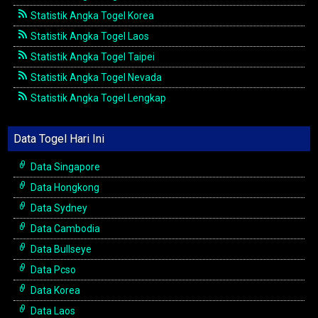
Statistik Angka Togel Korea
Statistik Angka Togel Laos
Statistik Angka Togel Taipei
Statistik Angka Togel Nevada
Statistik Angka Togel Lengkap
Data Togel Hari Ini
Data Singapore
Data Hongkong
Data Sydney
Data Cambodia
Data Bullseye
Data Pcso
Data Korea
Data Laos