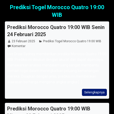
Prediksi Togel Morocco Quatro 19:00
WIB
Prediksi Morocco Quatro 19:00 WIB Senin
24 Februari 2025
23 Februari 2025
Prediksi Togel Morocco Quatro 19:00 WIB
Komentar
Live Draw Sydney memberikan prediksi Morocco Quatro 19:00
WIB Prediksi ini disusun dengan akurat dan dapat dipercaya,
menawarkan analisis mendalam yang sangat membantu
pemain togel dalam meningkatkan peluang kemenangan
mereka. Disajikan dengan jelas, prediksi ini memberikan
wawasan berharga mengenai angka-angka [...]
Selengkapnya
Prediksi Morocco Quatro 19:00 WIB