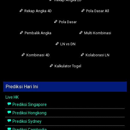
Rekap Angka 4D
Pola Dasar All
Pola Dasar
Pembalik Angka
Multi Kombinasi
LN vs DN
Kombinasi 4D
Kolaborasi LN
Kalkulator Togel
Prediksi Hari Ini
Live HK
Prediksi Singapore
Prediksi Hongkong
Prediksi Sydney
Prediksi Cambodia