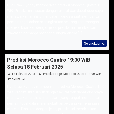
Live Draw Sydney memberikan prediksi Morocco Quatro 19:00
WIB Prediksi ini disusun dengan akurat dan dapat dipercaya,
menawarkan analisis mendalam yang sangat membantu
pemain togel dalam meningkatkan peluang kemenangan
mereka. Disajikan dengan jelas, prediksi ini memberikan
wawasan berharga mengenai angka-angka [...]
Selengkapnya
Prediksi Morocco Quatro 19:00 WIB
Selasa 18 Februari 2025
17 Februari 2025
Prediksi Togel Morocco Quatro 19:00 WIB
Komentar
Live Draw Sydney memberikan prediksi Morocco Quatro 19:00
WIB Prediksi ini disusun dengan akurat dan dapat dipercaya,
menawarkan analisis mendalam yang sangat membantu
pemain togel dalam meningkatkan peluang kemenangan
mereka. Disajikan dengan jelas, prediksi ini memberikan