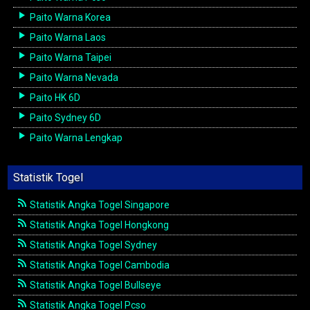
Paito Warna Korea
Paito Warna Laos
Paito Warna Taipei
Paito Warna Nevada
Paito HK 6D
Paito Sydney 6D
Paito Warna Lengkap
Statistik Togel
Statistik Angka Togel Singapore
Statistik Angka Togel Hongkong
Statistik Angka Togel Sydney
Statistik Angka Togel Cambodia
Statistik Angka Togel Bullseye
Statistik Angka Togel Pcso