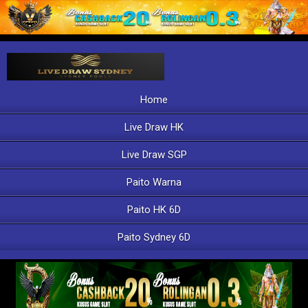
Home
Live Draw HK
Live Draw SGP
Paito Warna
Paito HK 6D
Paito Sydney 6D