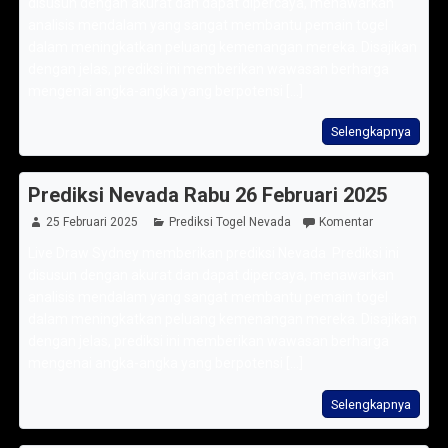
disusun dengan akurat dan dapat dipercaya, menawarkan
analisis mendalam yang sangat membantu pemain togel
dalam meningkatkan peluang kemenangan mereka. Disajikan
dengan jelas, prediksi ini memberikan wawasan berharga
mengenai angka-angka yang berpotensi [...]
Selengkapnya
Prediksi Nevada Rabu 26 Februari 2025
25 Februari 2025
Prediksi Togel Nevada
Komentar
Live Draw Sydney memberikan prediksi Nevada Prediksi ini
disusun dengan akurat dan dapat dipercaya, menawarkan
analisis mendalam yang sangat membantu pemain togel
dalam meningkatkan peluang kemenangan mereka. Disajikan
dengan jelas, prediksi ini memberikan wawasan berharga
mengenai angka-angka yang berpotensi [...]
Selengkapnya