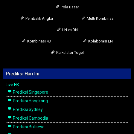
Pola Dasar
Pembalik Angka
Multi Kombinasi
LN vs DN
Kombinasi 4D
Kolaborasi LN
Kalkulator Togel
Prediksi Hari Ini
Live HK
Prediksi Singapore
Prediksi Hongkong
Prediksi Sydney
Prediksi Cambodia
Prediksi Bullseye