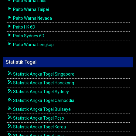
Paito Warna Laos
Paito Warna Taipei
Paito Warna Nevada
Paito HK 6D
Paito Sydney 6D
Paito Warna Lengkap
Statistik Togel
Statistik Angka Togel Singapore
Statistik Angka Togel Hongkong
Statistik Angka Togel Sydney
Statistik Angka Togel Cambodia
Statistik Angka Togel Bullseye
Statistik Angka Togel Pcso
Statistik Angka Togel Korea
Statistik Angka Togel Laos