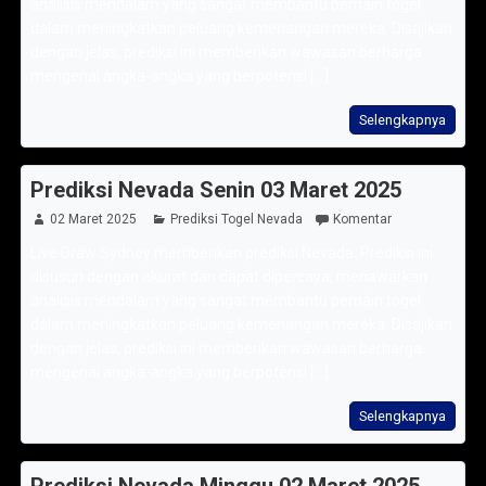
analisis mendalam yang sangat membantu pemain togel
dalam meningkatkan peluang kemenangan mereka. Disajikan
dengan jelas, prediksi ini memberikan wawasan berharga
mengenai angka-angka yang berpotensi [...]
Selengkapnya
Prediksi Nevada Senin 03 Maret 2025
02 Maret 2025
Prediksi Togel Nevada
Komentar
Live Draw Sydney memberikan prediksi Nevada Prediksi ini
disusun dengan akurat dan dapat dipercaya, menawarkan
analisis mendalam yang sangat membantu pemain togel
dalam meningkatkan peluang kemenangan mereka. Disajikan
dengan jelas, prediksi ini memberikan wawasan berharga
mengenai angka-angka yang berpotensi [...]
Selengkapnya
Prediksi Nevada Minggu 02 Maret 2025