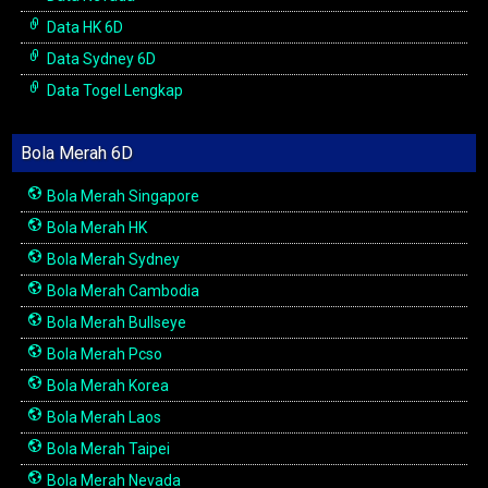
Data HK 6D
Data Sydney 6D
Data Togel Lengkap
Bola Merah 6D
Bola Merah Singapore
Bola Merah HK
Bola Merah Sydney
Bola Merah Cambodia
Bola Merah Bullseye
Bola Merah Pcso
Bola Merah Korea
Bola Merah Laos
Bola Merah Taipei
Bola Merah Nevada