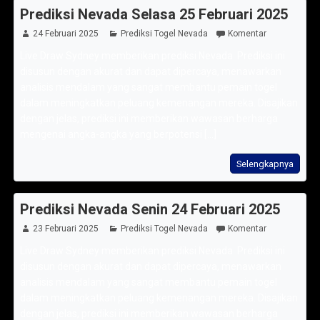
Prediksi Nevada Selasa 25 Februari 2025
24 Februari 2025
Prediksi Togel Nevada
Komentar
Live Draw Sydney memberikan prediksi Nevada Prediksi ini
disusun dengan akurat dan dapat dipercaya, menawarkan
analisis mendalam yang sangat membantu pemain togel
dalam meningkatkan peluang kemenangan mereka. Disajikan
dengan jelas, prediksi ini memberikan wawasan berharga
mengenai angka-angka yang berpotensi [...]
Selengkapnya
Prediksi Nevada Senin 24 Februari 2025
23 Februari 2025
Prediksi Togel Nevada
Komentar
Live Draw Sydney memberikan prediksi Nevada Prediksi ini
disusun dengan akurat dan dapat dipercaya, menawarkan
analisis mendalam yang sangat membantu pemain togel
dalam meningkatkan peluang kemenangan mereka. Disajikan
dengan jelas, prediksi ini memberikan wawasan berharga