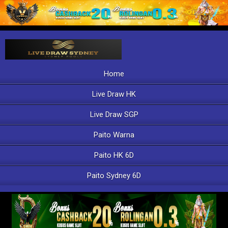
Home
Live Draw HK
Live Draw SGP
Paito Warna
Paito HK 6D
Paito Sydney 6D