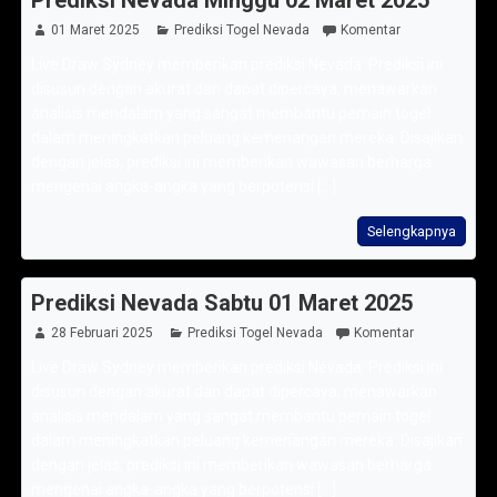
01 Maret 2025
Prediksi Togel Nevada
Komentar
Live Draw Sydney memberikan prediksi Nevada Prediksi ini
disusun dengan akurat dan dapat dipercaya, menawarkan
analisis mendalam yang sangat membantu pemain togel
dalam meningkatkan peluang kemenangan mereka. Disajikan
dengan jelas, prediksi ini memberikan wawasan berharga
mengenai angka-angka yang berpotensi [...]
Selengkapnya
Prediksi Nevada Sabtu 01 Maret 2025
28 Februari 2025
Prediksi Togel Nevada
Komentar
Live Draw Sydney memberikan prediksi Nevada Prediksi ini
disusun dengan akurat dan dapat dipercaya, menawarkan
analisis mendalam yang sangat membantu pemain togel
dalam meningkatkan peluang kemenangan mereka. Disajikan
dengan jelas, prediksi ini memberikan wawasan berharga
mengenai angka-angka yang berpotensi [...]