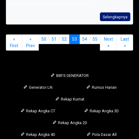
mengenai angka-angka yang berpotensi [...]
Selengkapnya
«
«
50
51
52
53
54
55
Next
Last
First
Prev
»
»
BBFS GENERATOR
Generator LN
Rumus Harian
Rekap Kumat
Rekap Angka CT
Rekap Angka 3D
Rekap Angka 2D
Rekap Angka 4D
Pola Dasar All