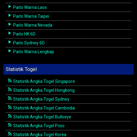
Paito Warna Laos
Paito Warna Taipei
Paito Warna Nevada
Paito HK 6D
Paito Sydney 6D
Paito Warna Lengkap
Statistik Togel
Statistik Angka Togel Singapore
Statistik Angka Togel Hongkong
Statistik Angka Togel Sydney
Statistik Angka Togel Cambodia
Statistik Angka Togel Bullseye
Statistik Angka Togel Pcso
Statistik Angka Togel Korea