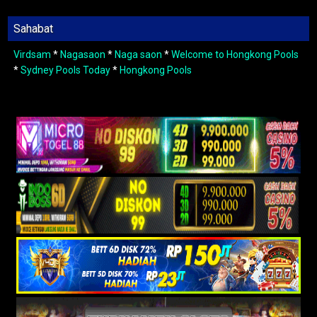
Sahabat
Virdsam
*
Nagasaon
*
Naga saon
*
Welcome to Hongkong Pools
*
Sydney Pools Today
*
Hongkong Pools