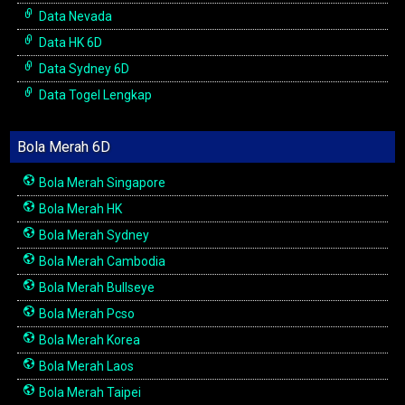
Data Nevada
Data HK 6D
Data Sydney 6D
Data Togel Lengkap
Bola Merah 6D
Bola Merah Singapore
Bola Merah HK
Bola Merah Sydney
Bola Merah Cambodia
Bola Merah Bullseye
Bola Merah Pcso
Bola Merah Korea
Bola Merah Laos
Bola Merah Taipei