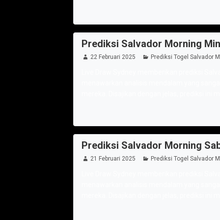
Prediksi Salvador Morning Min
22 Februari 2025
Prediksi Togel Salvador 
Live Draw Sydney memberikan prediksi Salva
menawarkan analisis mendalam yang sang
mereka. Disajikan dengan jelas, prediksi in
Prediksi Salvador Morning Sab
21 Februari 2025
Prediksi Togel Salvador 
Live Draw Sydney memberikan prediksi Salva
menawarkan analisis mendalam yang sang
mereka. Disajikan dengan jelas, prediksi in