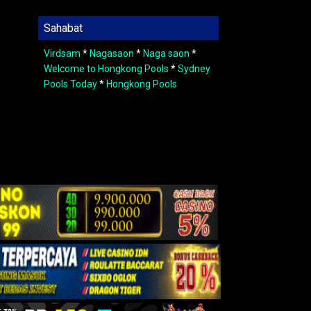
Sahabat
Virdsam
*
Nagasaon
*
Naga saon
*
Welcome to Hongkong Pools
*
Sydney
Pools Today
*
Hongkong Pools