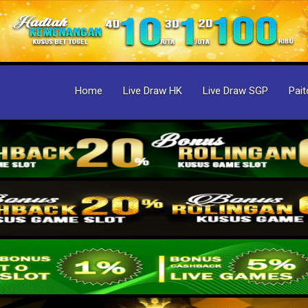
Home
Live Draw HK
Live Draw SGP
Pai