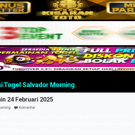
si Togel Salvador Morning
in 24 Februari 2025
Morning
Komentar
dor Morning Prediksi ini disusun dengan akurat dan dapat dipercaya,
at membantu pemain togel dalam meningkatkan peluang kemenangan
i memberikan wawasan berharga mengenai angka-angka yang [...]