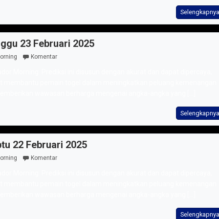
Selengkapny
ggu 23 Februari 2025
Morning
Komentar
dor Morning Prediksi ini disusun dengan akurat dan dapat dipercaya,
at membantu pemain togel dalam meningkatkan peluang kemenangan
i memberikan wawasan berharga mengenai angka-angka yang [...]
Selengkapny
tu 22 Februari 2025
Morning
Komentar
dor Morning Prediksi ini disusun dengan akurat dan dapat dipercaya,
at membantu pemain togel dalam meningkatkan peluang kemenangan
i memberikan wawasan berharga mengenai angka-angka yang [...]
Selengkapny