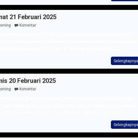
at 21 Februari 2025
Morning
Komentar
dor Morning Prediksi ini disusun dengan akurat dan dapat dipercaya,
at membantu pemain togel dalam meningkatkan peluang kemenangan
i memberikan wawasan berharga mengenai angka-angka yang [...]
Selengkapny
is 20 Februari 2025
Morning
Komentar
dor Morning Prediksi ini disusun dengan akurat dan dapat dipercaya,
at membantu pemain togel dalam meningkatkan peluang kemenangan
i memberikan wawasan berharga mengenai angka-angka yang [...]
Selengkapny