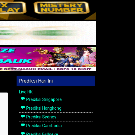
Prediksi Hari Ini
Live HK
Prediksi Singapore
Prediksi Hongkong
Prediksi Sydney
Prediksi Cambodia
Prediksi Bullseye