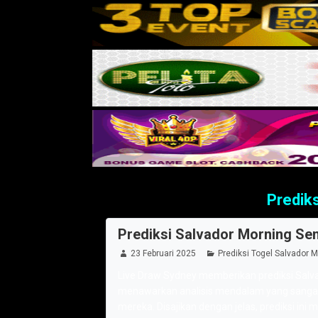
Predik
Prediksi Salvador Morning Sen
23 Februari 2025
Prediksi Togel Salvador 
Live Draw Sydney memberikan prediksi Salva
menawarkan analisis mendalam yang sang
mereka. Disajikan dengan jelas, prediksi in