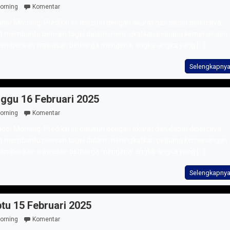
Morning
Komentar
dor Morning Prediksi ini disusun dengan akurat dan dapat dipercaya,
at membantu pemain togel dalam meningkatkan peluang kemenangan
i memberikan wawasan berharga mengenai angka-angka yang [...]
Selengkapny
ggu 16 Februari 2025
Morning
Komentar
dor Morning Prediksi ini disusun dengan akurat dan dapat dipercaya,
at membantu pemain togel dalam meningkatkan peluang kemenangan
i memberikan wawasan berharga mengenai angka-angka yang [...]
Selengkapny
tu 15 Februari 2025
Morning
Komentar