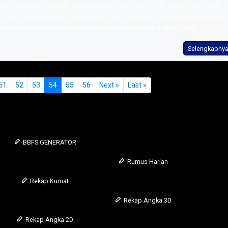
dor Morning Prediksi ini disusun dengan akurat dan dapat dipercaya,
at membantu pemain togel dalam meningkatkan peluang kemenangan
i memberikan wawasan berharga mengenai angka-angka yang [...]
Selengkapny
51
52
53
54
55
56
Next »
Last »
BBFS GENERATOR
Rumus Harian
Rekap Kumat
Rekap Angka 3D
Rekap Angka 2D