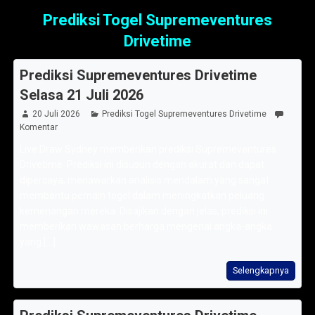
Prediksi Togel Supremeventures
Drivetime
Prediksi Supremeventures Drivetime
Selasa 21 Juli 2026
20 Juli 2026
Prediksi Togel Supremeventures Drivetime
Komentar
Live Draw Sydney memberikan prediksi Supremeventures
Drivetime Prediksi ini disusun dengan akurat dan dapat
dipercaya, menawarkan analisis mendalam yang sangat
membantu pemain togel dalam meningkatkan peluang
kemenangan mereka. Disajikan dengan jelas, prediksi ini
memberikan wawasan berharga mengenai angka-angka
yang [...]
Selengkapnya