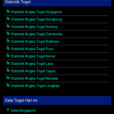
Statistik Togel
Statistik Angka Togel Singapore
Statistik Angka Togel Hongkong
Statistik Angka Togel Sydney
Statistik Angka Togel Cambodia
Statistik Angka Togel Bullseye
Statistik Angka Togel Pcso
Statistik Angka Togel Korea
Statistik Angka Togel Laos
Statistik Angka Togel Taipei
Statistik Angka Togel Nevada
Statistik Angka Togel Lengkap
Data Togel Hari Ini
Data Singapore