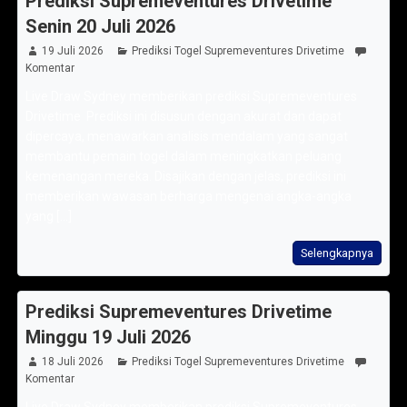
Prediksi Supremeventures Drivetime
Senin 20 Juli 2026
19 Juli 2026
Prediksi Togel Supremeventures Drivetime
Komentar
Live Draw Sydney memberikan prediksi Supremeventures
Drivetime Prediksi ini disusun dengan akurat dan dapat
dipercaya, menawarkan analisis mendalam yang sangat
membantu pemain togel dalam meningkatkan peluang
kemenangan mereka. Disajikan dengan jelas, prediksi ini
memberikan wawasan berharga mengenai angka-angka
yang [...]
Selengkapnya
Prediksi Supremeventures Drivetime
Minggu 19 Juli 2026
18 Juli 2026
Prediksi Togel Supremeventures Drivetime
Komentar
Live Draw Sydney memberikan prediksi Supremeventures