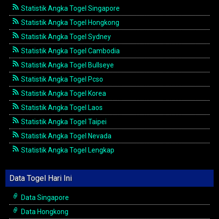
Statistik Angka Togel Singapore
Statistik Angka Togel Hongkong
Statistik Angka Togel Sydney
Statistik Angka Togel Cambodia
Statistik Angka Togel Bullseye
Statistik Angka Togel Pcso
Statistik Angka Togel Korea
Statistik Angka Togel Laos
Statistik Angka Togel Taipei
Statistik Angka Togel Nevada
Statistik Angka Togel Lengkap
Data Togel Hari Ini
Data Singapore
Data Hongkong