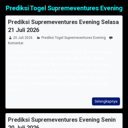
Prediksi Togel Supremeventures Evening
Prediksi Supremeventures Evening Selasa
21 Juli 2026
20 Juli 2026
Prediksi Togel Supremeventures Evening
Komentar
Live Draw Sydney memberikan prediksi Supremeventures
Evening Prediksi ini disusun dengan akurat dan dapat
dipercaya, menawarkan analisis mendalam yang sangat
membantu pemain togel dalam meningkatkan peluang
kemenangan mereka. Disajikan dengan jelas, prediksi ini
memberikan wawasan berharga mengenai angka-angka
yang [...]
Selengkapnya
Prediksi Supremeventures Evening Senin
20 Juli 2026