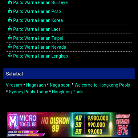
Paito Warna Harian Bullseye
Paito Warna Harian Pcso
Paito Warna Harian Korea
Paito Warna Harian Laos
Paito Warna Harian Taipei
Paito Warna Harian Nevada
Paito Warna Harian Lengkap
Sahabat
Virdsam
*
Nagasaon
*
Naga saon
*
Welcome to Hongkong Pools
*
Sydney Pools Today
*
Hongkong Pools