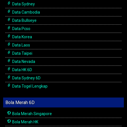
Data Sydney
Data Cambodia
Data Bullseye
Data Pcso
Data Korea
Data Laos
Data Taipei
Data Nevada
Data HK 6D
Data Sydney 6D
Data Togel Lengkap
Bola Merah 6D
Bola Merah Singapore
Bola Merah HK