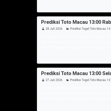
Prediksi Toto Macau 13:00 Rab
28 Juli 2026
Prediksi Togel Toto Macau 13
Live Draw Sydney memberikan prediksi Toto 
menawarkan analisis mendalam yang sang
mereka. Disajikan dengan jelas, prediksi in
Prediksi Toto Macau 13:00 Sela
27 Juli 2026
Prediksi Togel Toto Macau 13
Live Draw Sydney memberikan prediksi Toto 
menawarkan analisis mendalam yang sang
mereka. Disajikan dengan jelas, prediksi in