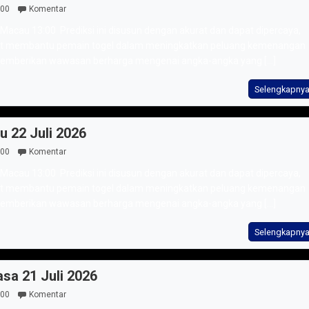
:00
Komentar
Macau 13:00 Prediksi ini disusun dengan akurat dan dapat dipercaya,
at membantu pemain togel dalam meningkatkan peluang kemenangan
i memberikan wawasan berharga mengenai angka-angka yang [...]
Selengkapny
u 22 Juli 2026
:00
Komentar
Macau 13:00 Prediksi ini disusun dengan akurat dan dapat dipercaya,
at membantu pemain togel dalam meningkatkan peluang kemenangan
i memberikan wawasan berharga mengenai angka-angka yang [...]
Selengkapny
sa 21 Juli 2026
:00
Komentar