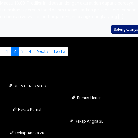
Macau 13:00 Prediksi ini disusun dengan akurat dan dapat dipercaya,
at membantu pemain togel dalam meningkatkan peluang kemenangan
i memberikan wawasan berharga mengenai angka-angka yang [...]
Selengkapny
v
1
2
3
4
Next »
Last »
BBFS GENERATOR
Rumus Harian
Rekap Kumat
Rekap Angka 3D
Rekap Angka 2D