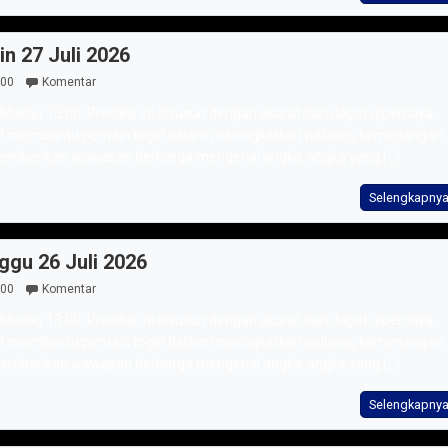
n 27 Juli 2026
:00
Komentar
Macau 13:00 Prediksi ini disusun dengan akurat dan dapat dipercaya,
at membantu pemain togel dalam meningkatkan peluang kemenangan
i memberikan wawasan berharga mengenai angka-angka yang [...]
Selengkapny
ggu 26 Juli 2026
:00
Komentar
Macau 13:00 Prediksi ini disusun dengan akurat dan dapat dipercaya,
at membantu pemain togel dalam meningkatkan peluang kemenangan
i memberikan wawasan berharga mengenai angka-angka yang [...]
Selengkapny