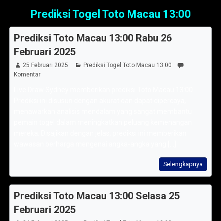
Prediksi Togel Toto Macau 13:00
Prediksi Toto Macau 13:00 Rabu 26
Februari 2025
25 Februari 2025
Prediksi Togel Toto Macau 13:00
Komentar
Live Draw Sydney memberikan prediksi Toto Macau 13:00
Prediksi ini disusun dengan akurat dan dapat dipercaya,
menawarkan analisis mendalam yang sangat membantu
pemain togel dalam meningkatkan peluang kemenangan
mereka. Disajikan dengan jelas, prediksi ini memberikan
wawasan berharga mengenai angka-angka yang [...]
Selengkapnya
Prediksi Toto Macau 13:00 Selasa 25
Februari 2025