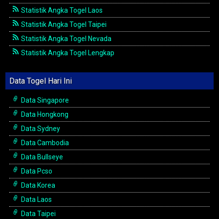
Statistik Angka Togel Laos
Statistik Angka Togel Taipei
Statistik Angka Togel Nevada
Statistik Angka Togel Lengkap
Data Togel Hari Ini
Data Singapore
Data Hongkong
Data Sydney
Data Cambodia
Data Bullseye
Data Pcso
Data Korea
Data Laos
Data Taipei