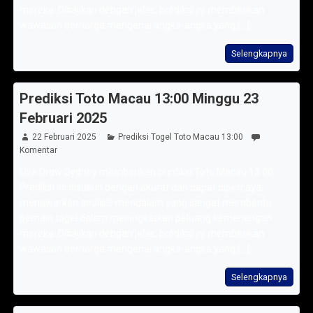
mereka. Disajikan dengan jelas, prediksi ini memberikan
wawasan berharga mengenai angka-angka yang [...]
Selengkapnya
Prediksi Toto Macau 13:00 Minggu 23
Februari 2025
22 Februari 2025
Prediksi Togel Toto Macau 13:00
Komentar
Live Draw Sydney memberikan prediksi Toto Macau 13:00
Prediksi ini disusun dengan akurat dan dapat dipercaya,
menawarkan analisis mendalam yang sangat membantu
pemain togel dalam meningkatkan peluang kemenangan
mereka. Disajikan dengan jelas, prediksi ini memberikan
wawasan berharga mengenai angka-angka yang [...]
Selengkapnya