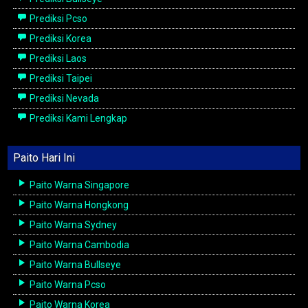
Prediksi Pcso
Prediksi Korea
Prediksi Laos
Prediksi Taipei
Prediksi Nevada
Prediksi Kami Lengkap
Paito Hari Ini
Paito Warna Singapore
Paito Warna Hongkong
Paito Warna Sydney
Paito Warna Cambodia
Paito Warna Bullseye
Paito Warna Pcso
Paito Warna Korea