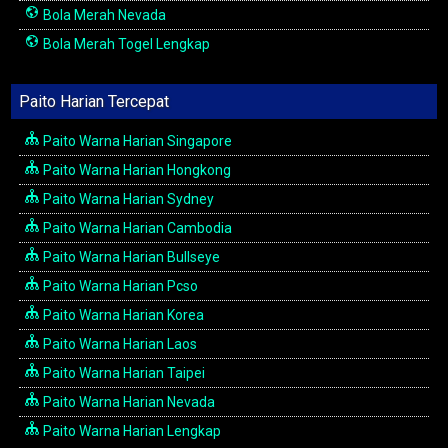
Bola Merah Nevada
Bola Merah Togel Lengkap
Paito Harian Tercepat
Paito Warna Harian Singapore
Paito Warna Harian Hongkong
Paito Warna Harian Sydney
Paito Warna Harian Cambodia
Paito Warna Harian Bullseye
Paito Warna Harian Pcso
Paito Warna Harian Korea
Paito Warna Harian Laos
Paito Warna Harian Taipei
Paito Warna Harian Nevada
Paito Warna Harian Lengkap