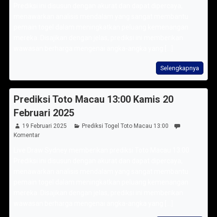
Prediksi ini disusun dengan akurat dan dapat dipercaya,
menawarkan analisis mendalam yang sangat membantu
pemain togel dalam meningkatkan peluang kemenangan
mereka. Disajikan dengan jelas, prediksi ini memberikan
wawasan berharga mengenai angka-angka yang [...]
Selengkapnya
Prediksi Toto Macau 13:00 Kamis 20
Februari 2025
19 Februari 2025
Prediksi Togel Toto Macau 13:00
Komentar
Live Draw Sydney memberikan prediksi Toto Macau 13:00
Prediksi ini disusun dengan akurat dan dapat dipercaya,
menawarkan analisis mendalam yang sangat membantu
pemain togel dalam meningkatkan peluang kemenangan
mereka. Disajikan dengan jelas, prediksi ini memberikan
wawasan berharga mengenai angka-angka yang [...]