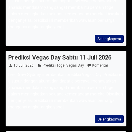
disusun dengan akurat dan dapat dipercaya, menawarkan
analisis mendalam yang sangat membantu pemain togel
dalam meningkatkan peluang kemenangan mereka. Disajikan
dengan jelas, prediksi ini memberikan wawasan berharga
mengenai angka-angka yang [...]
Selengkapnya
Prediksi Vegas Day Sabtu 11 Juli 2026
10 Juli 2026
Prediksi Togel Vegas Day
Komentar
Live Draw Sydney memberikan prediksi Vegas Day Prediksi ini
disusun dengan akurat dan dapat dipercaya, menawarkan
analisis mendalam yang sangat membantu pemain togel
dalam meningkatkan peluang kemenangan mereka. Disajikan
dengan jelas, prediksi ini memberikan wawasan berharga
mengenai angka-angka yang [...]
Selengkapnya