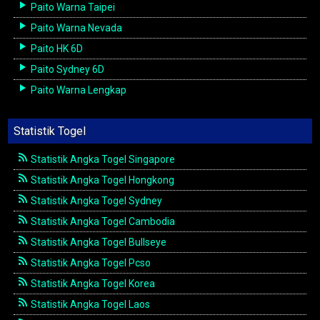
Paito Warna Taipei
Paito Warna Nevada
Paito HK 6D
Paito Sydney 6D
Paito Warna Lengkap
Statistik Togel
Statistik Angka Togel Singapore
Statistik Angka Togel Hongkong
Statistik Angka Togel Sydney
Statistik Angka Togel Cambodia
Statistik Angka Togel Bullseye
Statistik Angka Togel Pcso
Statistik Angka Togel Korea
Statistik Angka Togel Laos