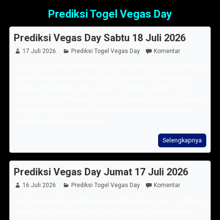
Prediksi Togel Vegas Day
Prediksi Vegas Day Sabtu 18 Juli 2026
17 Juli 2026
Prediksi Togel Vegas Day
Komentar
Live Draw Sydney memberikan prediksi Vegas Day Prediksi ini
disusun dengan akurat dan dapat dipercaya, menawarkan
analisis mendalam yang sangat membantu pemain togel
dalam meningkatkan peluang kemenangan mereka. Disajikan
dengan jelas, prediksi ini memberikan wawasan berharga
mengenai angka-angka yang [...]
Selengkapnya
Prediksi Vegas Day Jumat 17 Juli 2026
16 Juli 2026
Prediksi Togel Vegas Day
Komentar
Live Draw Sydney memberikan prediksi Vegas Day Prediksi ini
disusun dengan akurat dan dapat dipercaya, menawarkan