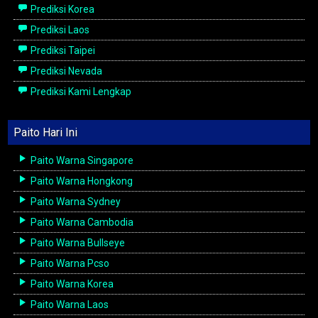
Prediksi Korea
Prediksi Laos
Prediksi Taipei
Prediksi Nevada
Prediksi Kami Lengkap
Paito Hari Ini
Paito Warna Singapore
Paito Warna Hongkong
Paito Warna Sydney
Paito Warna Cambodia
Paito Warna Bullseye
Paito Warna Pcso
Paito Warna Korea
Paito Warna Laos