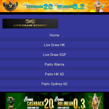
Home
Live Draw HK
Live Draw SGP
Paito Warna
Paito HK 6D
Paito Sydney 6D