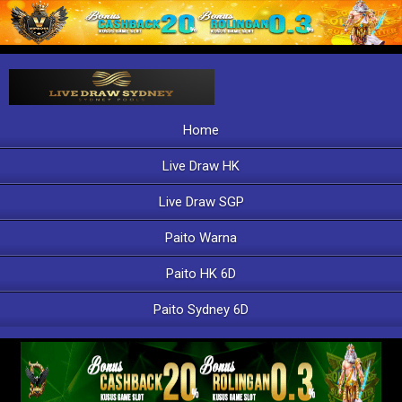
Home
Live Draw HK
Live Draw SGP
Paito Warna
Paito HK 6D
Paito Sydney 6D