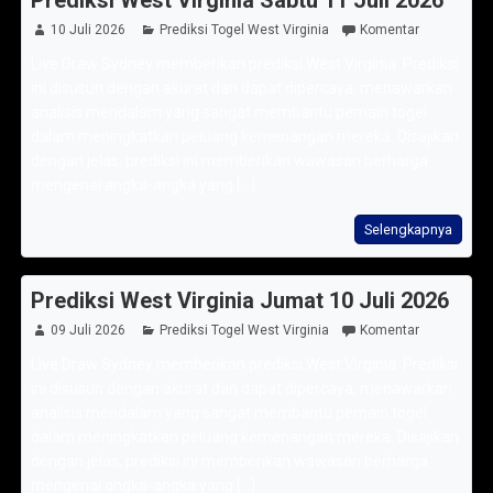
10 Juli 2026
Prediksi Togel West Virginia
Komentar
Live Draw Sydney memberikan prediksi West Virginia Prediksi
ini disusun dengan akurat dan dapat dipercaya, menawarkan
analisis mendalam yang sangat membantu pemain togel
dalam meningkatkan peluang kemenangan mereka. Disajikan
dengan jelas, prediksi ini memberikan wawasan berharga
mengenai angka-angka yang [...]
Selengkapnya
Prediksi West Virginia Jumat 10 Juli 2026
09 Juli 2026
Prediksi Togel West Virginia
Komentar
Live Draw Sydney memberikan prediksi West Virginia Prediksi
ini disusun dengan akurat dan dapat dipercaya, menawarkan
analisis mendalam yang sangat membantu pemain togel
dalam meningkatkan peluang kemenangan mereka. Disajikan
dengan jelas, prediksi ini memberikan wawasan berharga
mengenai angka-angka yang [...]