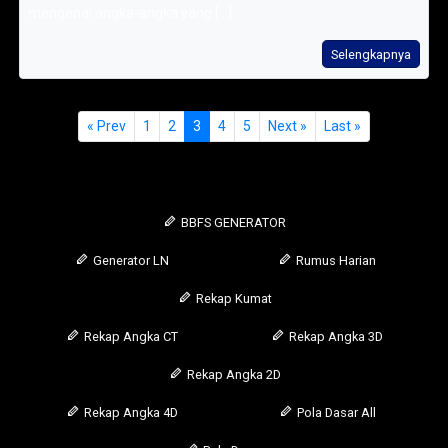
mengenai angka-angka yang [...]
Selengkapnya
« Prev
1
2
3
4
5
Next »
Last »
BBFS GENERATOR
Generator LN
Rumus Harian
Rekap Kumat
Rekap Angka CT
Rekap Angka 3D
Rekap Angka 2D
Rekap Angka 4D
Pola Dasar All