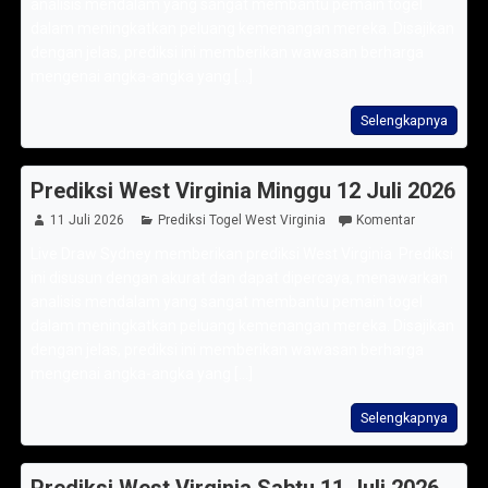
analisis mendalam yang sangat membantu pemain togel
dalam meningkatkan peluang kemenangan mereka. Disajikan
dengan jelas, prediksi ini memberikan wawasan berharga
mengenai angka-angka yang [...]
Selengkapnya
Prediksi West Virginia Minggu 12 Juli 2026
11 Juli 2026
Prediksi Togel West Virginia
Komentar
Live Draw Sydney memberikan prediksi West Virginia Prediksi
ini disusun dengan akurat dan dapat dipercaya, menawarkan
analisis mendalam yang sangat membantu pemain togel
dalam meningkatkan peluang kemenangan mereka. Disajikan
dengan jelas, prediksi ini memberikan wawasan berharga
mengenai angka-angka yang [...]
Selengkapnya
Prediksi West Virginia Sabtu 11 Juli 2026