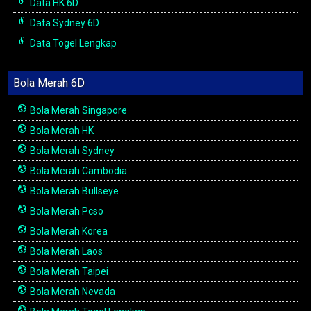
Data HK 6D
Data Sydney 6D
Data Togel Lengkap
Bola Merah 6D
Bola Merah Singapore
Bola Merah HK
Bola Merah Sydney
Bola Merah Cambodia
Bola Merah Bullseye
Bola Merah Pcso
Bola Merah Korea
Bola Merah Laos
Bola Merah Taipei
Bola Merah Nevada