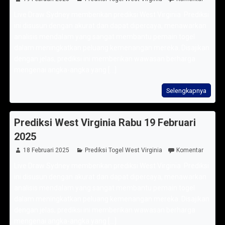
Live Draw Sydney memberikan prediksi West Virginia Prediksi
ini disusun dengan akurat dan dapat dipercaya, menawarkan
analisis mendalam yang sangat membantu pemain togel
dalam meningkatkan peluang kemenangan mereka. Disajikan
dengan jelas, prediksi ini memberikan wawasan berharga
mengenai angka-angka yang [...]
Selengkapnya
Prediksi West Virginia Rabu 19 Februari
2025
18 Februari 2025
Prediksi Togel West Virginia
Komentar
Live Draw Sydney memberikan prediksi West Virginia Prediksi
ini disusun dengan akurat dan dapat dipercaya, menawarkan
analisis mendalam yang sangat membantu pemain togel
dalam meningkatkan peluang kemenangan mereka. Disajikan
dengan jelas, prediksi ini memberikan wawasan berharga
mengenai angka-angka yang [...]