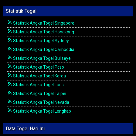
Statistik Togel
Statistik Angka Togel Singapore
Statistik Angka Togel Hongkong
Statistik Angka Togel Sydney
Statistik Angka Togel Cambodia
Statistik Angka Togel Bullseye
Statistik Angka Togel Pcso
Statistik Angka Togel Korea
Statistik Angka Togel Laos
Statistik Angka Togel Taipei
Statistik Angka Togel Nevada
Statistik Angka Togel Lengkap
Data Togel Hari Ini