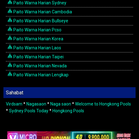
Paito Warna Harian Sydney
Paito Warna Harian Cambodia
Paito Warna Harian Bullseye
Paito Warna Harian Pcso
Paito Warna Harian Korea
Paito Warna Harian Laos
Paito Warna Harian Taipei
Paito Warna Harian Nevada
Paito Warna Harian Lengkap
Sahabat
Virdsam
*
Nagasaon
*
Naga saon
*
Welcome to Hongkong Pools
*
Sydney Pools Today
*
Hongkong Pools