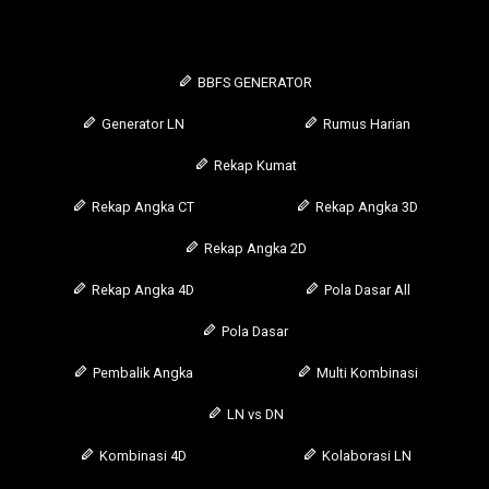
BBFS GENERATOR
Generator LN
Rumus Harian
Rekap Kumat
Rekap Angka CT
Rekap Angka 3D
Rekap Angka 2D
Rekap Angka 4D
Pola Dasar All
Pola Dasar
Pembalik Angka
Multi Kombinasi
LN vs DN
Kombinasi 4D
Kolaborasi LN