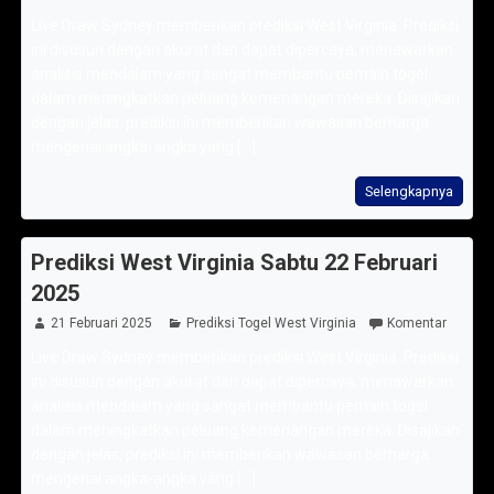
Live Draw Sydney memberikan prediksi West Virginia Prediksi
ini disusun dengan akurat dan dapat dipercaya, menawarkan
analisis mendalam yang sangat membantu pemain togel
dalam meningkatkan peluang kemenangan mereka. Disajikan
dengan jelas, prediksi ini memberikan wawasan berharga
mengenai angka-angka yang [...]
Selengkapnya
Prediksi West Virginia Sabtu 22 Februari
2025
21 Februari 2025
Prediksi Togel West Virginia
Komentar
Live Draw Sydney memberikan prediksi West Virginia Prediksi
ini disusun dengan akurat dan dapat dipercaya, menawarkan
analisis mendalam yang sangat membantu pemain togel
dalam meningkatkan peluang kemenangan mereka. Disajikan
dengan jelas, prediksi ini memberikan wawasan berharga
mengenai angka-angka yang [...]