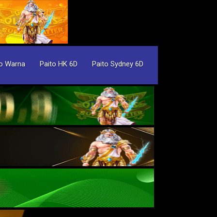
to Warna
Paito HK 6D
Paito Sydney 6D