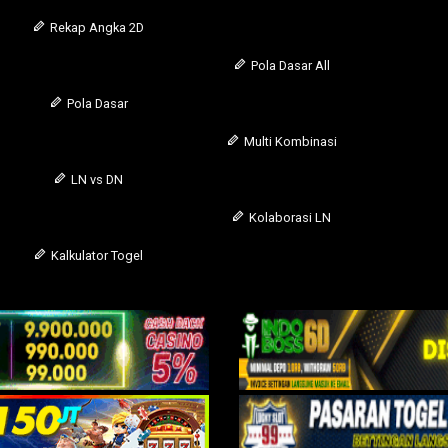
Rekap Angka 2D
Pola Dasar All
Pola Dasar
Multi Kombinasi
LN vs DN
Kolaborasi LN
Kalkulator Togel