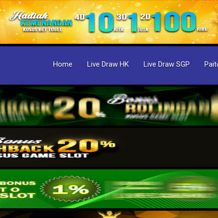
Home
Live Draw HK
Live Draw SGP
Pai