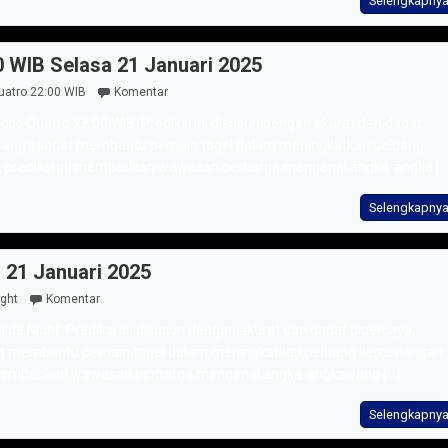
Selengkapny
 WIB Selasa 21 Januari 2025
uatro 22:00 WIB
Komentar
co Quatro 22:00 WIB Prediksi ini disusun dengan akurat dan dapat
 yang sangat membantu pemain togel dalam meningkatkan peluang
 prediksi ini memberikan wawasan berharga mengenai angka-angka [...
Selengkapny
a 21 Januari 2025
ight
Komentar
de Night Prediksi ini disusun dengan akurat dan dapat dipercaya,
at membantu pemain togel dalam meningkatkan peluang kemenangan
i memberikan wawasan berharga mengenai angka-angka yang [...]
Selengkapny