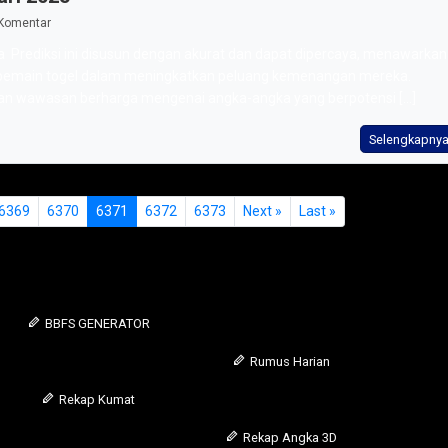
Komentar
 Prediksi ini disusun dengan akurat dan dapat dipercaya, menawarkan
pemain togel dalam meningkatkan peluang kemenangan mereka.
ikan wawasan berharga mengenai angka-angka yang berpotensi [...]
Selengkapny
6369
6370
6371
6372
6373
Next »
Last »
BBFS GENERATOR
Rumus Harian
Rekap Kumat
Rekap Angka 3D