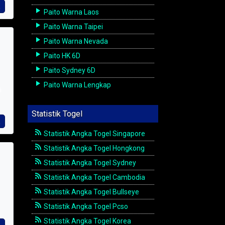
a
Paito Warna Laos
Paito Warna Taipei
Paito Warna Nevada
Paito HK 6D
Paito Sydney 6D
Paito Warna Lengkap
i
Statistik Togel
a
Statistik Angka Togel Singapore
Statistik Angka Togel Hongkong
Statistik Angka Togel Sydney
Statistik Angka Togel Cambodia
Statistik Angka Togel Bullseye
Statistik Angka Togel Pcso
Statistik Angka Togel Korea