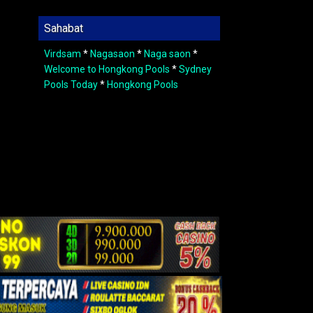
Sahabat
Virdsam
*
Nagasaon
*
Naga saon
*
Welcome to Hongkong Pools
*
Sydney
Pools Today
*
Hongkong Pools