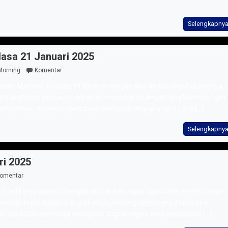
Selengkapny
lasa 21 Januari 2025
Morning
Komentar
sse Morning Prediksi ini disusun dengan akurat dan dapat dipercaya,
at membantu pemain togel dalam meningkatkan peluang kemenangan
i memberikan wawasan berharga mengenai angka-angka yang [...]
Selengkapny
ri 2025
omentar
Prediksi ini disusun dengan akurat dan dapat dipercaya, menawarkan
pemain togel dalam meningkatkan peluang kemenangan mereka.
ikan wawasan berharga mengenai angka-angka yang berpotensi [...]