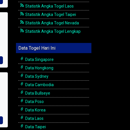
a
Statistik Angka Togel Laos
Statistik Angka Togel Taipei
Statistik Angka Togel Nevada
Statistik Angka Togel Lengkap
Data Togel Hari Ini
]
Data Singapore
a
Data Hongkong
Data Sydney
Data Cambodia
Data Bullseye
Data Pcso
Data Korea
Data Laos
a
Data Taipei