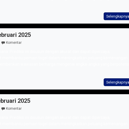
Selengkapny
ebruari 2025
Komentar
ana Prediksi ini disusun dengan akurat dan dapat dipercaya,
at membantu pemain togel dalam meningkatkan peluang kemenangan
ini memberikan wawasan berharga mengenai angka-angka yang berpotens
Selengkapny
ebruari 2025
Komentar
ana Prediksi ini disusun dengan akurat dan dapat dipercaya,
at membantu pemain togel dalam meningkatkan peluang kemenangan