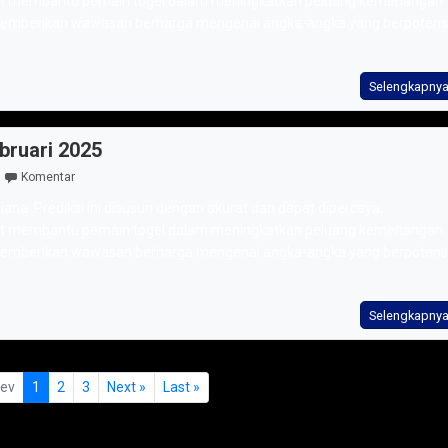
at membantu pemain togel dalam meningkatkan peluang kemenangan
ini memberikan wawasan berharga mengenai angka-angka yang berpotens
Selengkapny
bruari 2025
Komentar
ana Prediksi ini disusun dengan akurat dan dapat dipercaya,
at membantu pemain togel dalam meningkatkan peluang kemenangan
ini memberikan wawasan berharga mengenai angka-angka yang berpotens
Selengkapny
rev
1
2
3
Next »
Last »