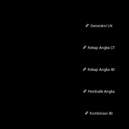
Generator LN
Rekap Angka CT
Rekap Angka 4D
Pembalik Angka
Kombinasi 4D