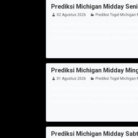
Prediksi Michigan Midday Sen
02 Agustus 2026
Prediksi Togel Michigan
Live Draw Sydney memberikan prediksi Michi
menawarkan analisis mendalam yang sang
mereka. Disajikan dengan jelas, prediksi in
Prediksi Michigan Midday Min
01 Agustus 2026
Prediksi Togel Michigan
Live Draw Sydney memberikan prediksi Michi
menawarkan analisis mendalam yang sang
mereka. Disajikan dengan jelas, prediksi in
Prediksi Michigan Midday Sab