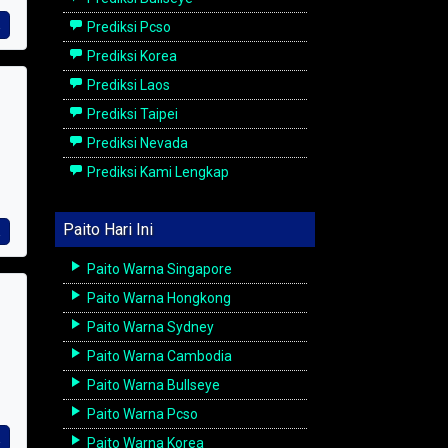
a
Prediksi Pcso
Prediksi Korea
Prediksi Laos
Prediksi Taipei
Prediksi Nevada
Prediksi Kami Lengkap
Paito Hari Ini
a
Paito Warna Singapore
Paito Warna Hongkong
Paito Warna Sydney
Paito Warna Cambodia
Paito Warna Bullseye
Paito Warna Pcso
a
Paito Warna Korea