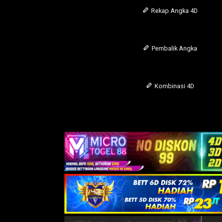
Rekap Angka 4D
Pembalik Angka
Kombinasi 4D