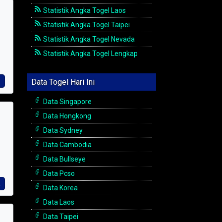
Statistik Angka Togel Laos
Statistik Angka Togel Taipei
Statistik Angka Togel Nevada
Statistik Angka Togel Lengkap
a
Data Togel Hari Ini
Data Singapore
Data Hongkong
Data Sydney
Data Cambodia
Data Bullseye
Data Pcso
a
Data Korea
Data Laos
Data Taipei