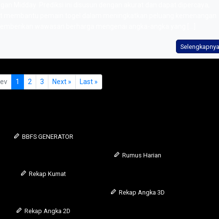
gan Midday Prediksi ini disusun dengan akurat dan dapat dipercaya,
at membantu pemain togel dalam meningkatkan peluang kemenangan
i memberikan wawasan berharga mengenai angka-angka yang [...]
Selengkapny
rev
1
2
3
Next »
Last »
BBFS GENERATOR
Rumus Harian
Rekap Kumat
Rekap Angka 3D
Rekap Angka 2D