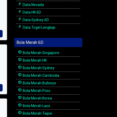
Data Nevada
Data HK 6D
Data Sydney 6D
Data Togel Lengkap
a
Bola Merah 6D
Bola Merah Singapore
Bola Merah HK
Bola Merah Sydney
Bola Merah Cambodia
Bola Merah Bullseye
a
Bola Merah Pcso
Bola Merah Korea
Bola Merah Laos
Bola Merah Taipei