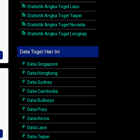
Statistik Angka Togel Laos
Statistik Angka Togel Taipei
Statistik Angka Togel Nevada
Statistik Angka Togel Lengkap
a
Data Togel Hari Ini
a
Data Singapore
Data Hongkong
Data Sydney
Data Cambodia
Data Bullseye
Data Pcso
a
Data Korea
Data Laos
a
Data Taipei