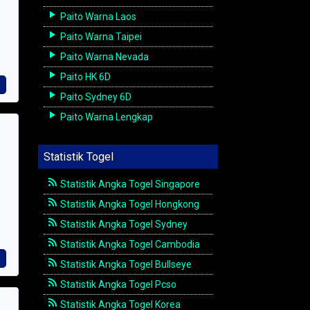
Paito Warna Laos
Paito Warna Taipei
a
Paito Warna Nevada
Paito HK 6D
a
Paito Sydney 6D
Paito Warna Lengkap
Statistik Togel
Statistik Angka Togel Singapore
Statistik Angka Togel Hongkong
a
Statistik Angka Togel Sydney
Statistik Angka Togel Cambodia
a
Statistik Angka Togel Bullseye
Statistik Angka Togel Pcso
Statistik Angka Togel Korea