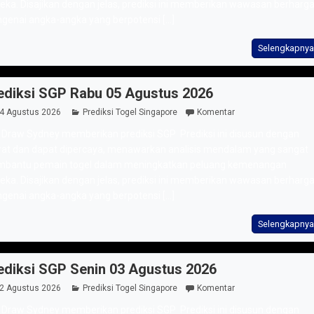
eka. Disajikan dengan jelas, prediksi ini memberikan wawasan berharg
genai angka-angka yang berpotensi [...]
Selengkapny
ediksi SGP Rabu 05 Agustus 2026
4 Agustus 2026
Prediksi Togel Singapore
Komentar
e Draw Sydney memberikan prediksi SGP Prediksi ini disusun dengan
rat dan dapat dipercaya, menawarkan analisis mendalam yang sangat
bantu pemain togel dalam meningkatkan peluang kemenangan
eka. Disajikan dengan jelas, prediksi ini memberikan wawasan berharg
genai angka-angka yang berpotensi [...]
Selengkapny
ediksi SGP Senin 03 Agustus 2026
2 Agustus 2026
Prediksi Togel Singapore
Komentar
e Draw Sydney memberikan prediksi SGP Prediksi ini disusun dengan