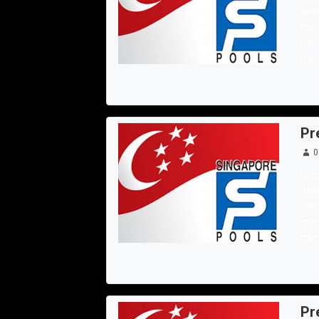
aku
mem
mer
men
Pr
0
Liv
aku
mem
mer
men
Pr