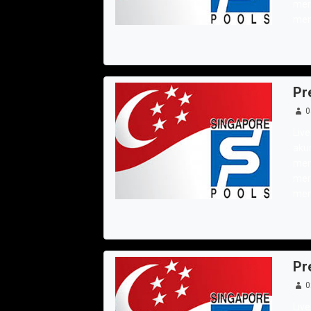
mer
men
Pr
0
Liv
aku
mem
mer
men
Pr
0
Liv