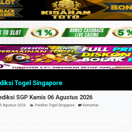
diksi Togel Singapore
ediksi SGP Kamis 06 Agustus 2026
5 Agustus 2026
Prediksi Togel Singapore
Komentar
e Draw Sydney memberikan prediksi SGP Prediksi ini disusun dengan
rat dan dapat dipercaya, menawarkan analisis mendalam yang sangat
bantu pemain togel dalam meningkatkan peluang kemenangan