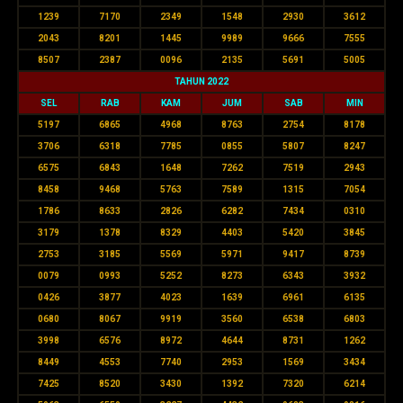
1239
7170
2349
1548
2930
3612
2043
8201
1445
9989
9666
7555
8507
2387
0096
2135
5691
5005
TAHUN 2022
SEL
RAB
KAM
JUM
SAB
MIN
5197
6865
4968
8763
2754
8178
3706
6318
7785
0855
5807
8247
6575
6843
1648
7262
7519
2943
8458
9468
5763
7589
1315
7054
1786
8633
2826
6282
7434
0310
3179
1378
8329
4403
5420
3845
2753
3185
5569
5971
9417
8739
0079
0993
5252
8273
6343
3932
0426
3877
4023
1639
6961
6135
0680
8067
9919
3560
6538
6803
3998
6576
8972
4644
8731
1262
8449
4553
7740
2953
1569
3434
7425
8520
3430
1392
7320
6214