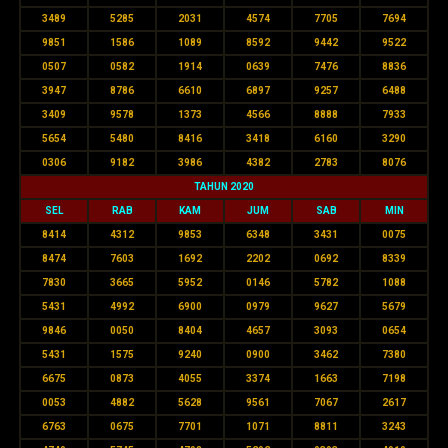
3489
5285
2031
4574
7705
7694
9851
1586
1089
8592
9442
9522
0507
0582
1914
0639
7476
8836
3947
8786
6610
6897
9257
6488
3409
9578
1373
4566
8888
7933
5654
5480
8416
3418
6160
3290
0306
9182
3986
4382
2783
8076
TAHUN 2020
SEL
RAB
KAM
JUM
SAB
MIN
8414
4312
9853
6348
3431
0075
8474
7603
1692
2202
0692
8339
7830
3665
5952
0146
5782
1088
5431
4992
6900
0979
9627
5679
9846
0050
8404
4657
3093
0654
5431
1575
9240
0900
3462
7380
6675
0873
4055
3374
1663
7198
0053
4882
5628
9561
7067
2617
6763
0675
7701
1071
8811
3243