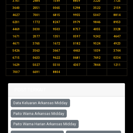
3761
2484
1549
8859
3220
7725
3640
2051
0065
5298
3522
2159
4627
7001
6815
9955
5047
8814
6201
1772
8247
0979
9846
8953
4469
3030
9503
8757
4055
3328
1671
2077
1351
0597
9242
4647
4671
3765
1672
0182
9524
4923
5426
3563
3667
4463
1039
3744
6715
0633
9622
0681
7692
0334
1629
5027
5510
4307
7844
1211
7007
6691
8804
POST TERKAIT
Data Keluaran Arkansas Midday
Paito Warna Arkansas Midday
Paito Warna Harian Arkansas Midday