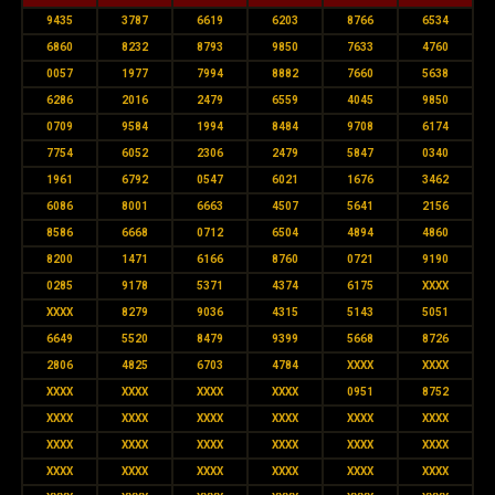
9435
3787
6619
6203
8766
6534
6860
8232
8793
9850
7633
4760
0057
1977
7994
8882
7660
5638
6286
2016
2479
6559
4045
9850
0709
9584
1994
8484
9708
6174
7754
6052
2306
2479
5847
0340
1961
6792
0547
6021
1676
3462
6086
8001
6663
4507
5641
2156
8586
6668
0712
6504
4894
4860
8200
1471
6166
8760
0721
9190
0285
9178
5371
4374
6175
XXXX
XXXX
8279
9036
4315
5143
5051
6649
5520
8479
9399
5668
8726
2806
4825
6703
4784
XXXX
XXXX
XXXX
XXXX
XXXX
XXXX
0951
8752
XXXX
XXXX
XXXX
XXXX
XXXX
XXXX
XXXX
XXXX
XXXX
XXXX
XXXX
XXXX
XXXX
XXXX
XXXX
XXXX
XXXX
XXXX