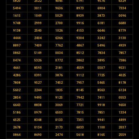
5820
2522
4045
0791
9576
6329
5494
3011
9636
8973
6904
7334
1615
1049
5029
8939
3873
0096
9748
2999
2700
9916
6181
6680
9138
2540
1026
4153
6646
8779
4444
2404
6366
9304
3242
3130
8897
7409
7762
4867
5496
4939
0863
5149
0034
8512
7834
7857
0474
5326
0772
3862
3895
7386
4661
8593
2181
4559
5507
9531
4286
0391
3876
9112
7725
4025
7808
9527
7452
7957
5465
8178
5602
2244
1835
8145
8563
6124
2854
9495
9125
7942
7411
0553
6643
8838
3069
7721
9918
9650
5186
0979
6503
7815
7851
1334
6525
8348
0133
7351
9941
4499
2678
0134
2173
6033
1100
2037
0864
8690
2474
5618
8165
2559