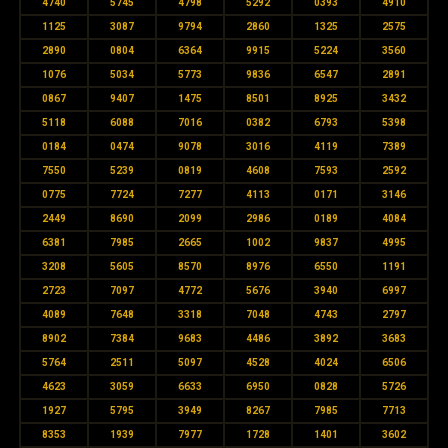
4740
5745
4798
5292
0393
4910
1125
3087
9794
2860
1325
2575
2890
0804
6364
9915
5224
3560
1076
5034
5773
9836
6547
2891
0867
9407
1475
8501
8925
3432
5118
6088
7016
0382
6793
5398
0184
0474
9078
3016
4119
7389
7550
5239
0819
4608
7593
2592
0775
7724
7277
4113
0171
3146
2449
8690
2099
2986
0189
4084
6381
7985
2665
1002
9837
4995
3208
5605
8570
8976
6550
1191
2723
7097
4772
5676
3940
6997
4089
7648
3318
7048
4743
2797
8902
7384
9683
4486
3892
3683
5764
2511
5097
4528
4024
6506
4623
3059
6633
6950
0828
5726
1927
5795
3949
8267
7985
7713
8353
1939
7977
1728
1401
3602