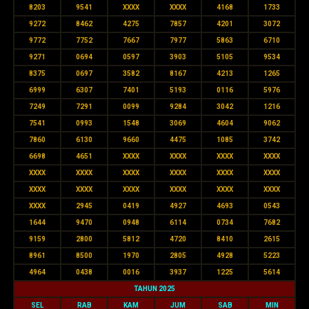
8203
9541
XXXX
XXXX
4168
1733
9272
8462
4275
7857
4201
3072
9772
7752
7667
7977
5863
6710
9271
0694
0597
3903
5105
9534
8375
0697
3582
8167
4213
1265
6999
6307
7401
5193
0116
5976
7249
7291
0099
9284
3042
1216
7541
0993
1548
3069
4604
9062
7860
6130
9660
4475
1085
3742
6698
4651
XXXX
XXXX
XXXX
XXXX
XXXX
XXXX
XXXX
XXXX
XXXX
XXXX
XXXX
XXXX
XXXX
XXXX
XXXX
XXXX
XXXX
2945
0419
4927
4693
0543
1644
9470
0948
6114
0734
7682
9159
2800
5812
4720
8410
2615
8961
8500
1970
2805
4928
5223
4964
0438
0016
3937
1225
5614
TAHUN 2025
SEL
RAB
KAM
JUM
SAB
MIN