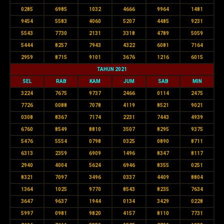
0285
6985
1032
4666
9964
1481
9454
5583
4060
5207
4485
9231
5543
7730
2131
3318
4789
5059
5444
8257
7943
4322
6081
7164
2959
8715
9101
3676
1216
6015
TAHUN 2021
SEL
RAB
KAM
JUM
SAB
MIN
3224
7675
9737
2466
0114
2475
7726
0088
7078
4119
8521
9021
0308
8367
7174
2231
7443
4939
6760
8549
8810
3507
8295
9375
5476
5554
0798
0325
0890
8711
6313
2359
6909
1496
8347
8117
2940
4004
5624
6946
8355
0251
8321
7097
3496
0337
4409
8804
1364
1025
9770
8543
8235
7634
3647
9637
1944
0134
3429
0228
5997
0981
9820
4157
8110
7731