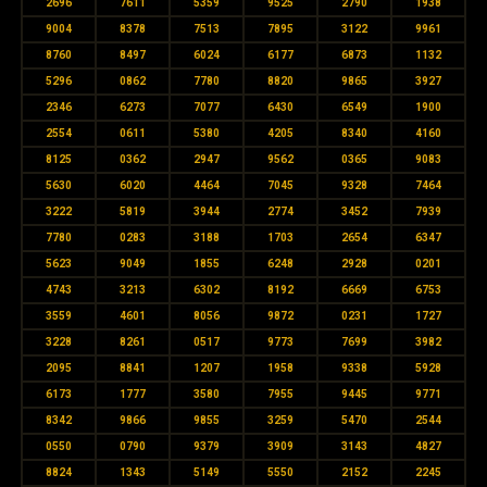
2696
7611
5359
9525
2790
1938
9004
8378
7513
7895
3122
9961
8760
8497
6024
6177
6873
1132
5296
0862
7780
8820
9865
3927
2346
6273
7077
6430
6549
1900
2554
0611
5380
4205
8340
4160
8125
0362
2947
9562
0365
9083
5630
6020
4464
7045
9328
7464
3222
5819
3944
2774
3452
7939
7780
0283
3188
1703
2654
6347
5623
9049
1855
6248
2928
0201
4743
3213
6302
8192
6669
6753
3559
4601
8056
9872
0231
1727
3228
8261
0517
9773
7699
3982
2095
8841
1207
1958
9338
5928
6173
1777
3580
7955
9445
9771
8342
9866
9855
3259
5470
2544
0550
0790
9379
3909
3143
4827
8824
1343
5149
5550
2152
2245