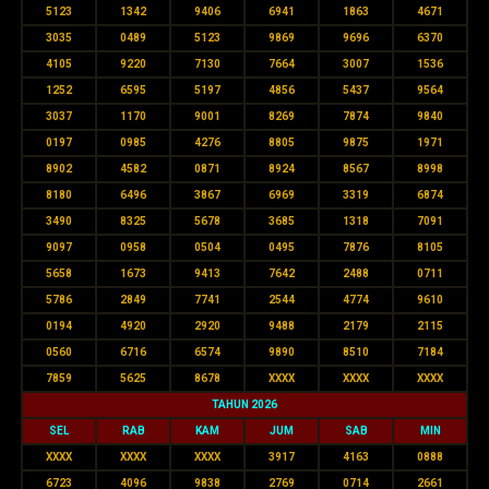
5123
1342
9406
6941
1863
4671
3035
0489
5123
9869
9696
6370
4105
9220
7130
7664
3007
1536
1252
6595
5197
4856
5437
9564
3037
1170
9001
8269
7874
9840
0197
0985
4276
8805
9875
1971
8902
4582
0871
8924
8567
8998
8180
6496
3867
6969
3319
6874
3490
8325
5678
3685
1318
7091
9097
0958
0504
0495
7876
8105
5658
1673
9413
7642
2488
0711
5786
2849
7741
2544
4774
9610
0194
4920
2920
9488
2179
2115
0560
6716
6574
9890
8510
7184
7859
5625
8678
XXXX
XXXX
XXXX
TAHUN 2026
SEL
RAB
KAM
JUM
SAB
MIN
XXXX
XXXX
XXXX
3917
4163
0888
6723
4096
9838
2769
0714
2661