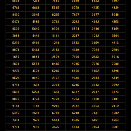
5593
7298
7582
3698
8132
1907
6761
6663
5315
0778
4435
4829
8490
3045
8295
7607
0177
5048
5471
4985
3763
2262
4162
4553
8309
5640
0900
0344
0486
5169
2088
4449
4161
2217
1242
9564
5299
6969
1248
3583
0159
4613
8071
5463
2183
4130
7064
2484
1659
8881
2879
7106
2633
5016
2601
5558
8415
9785
7076
7280
9275
4378
5215
8876
3152
8398
0524
0042
2172
9136
2684
4349
0731
1698
3794
6215
0543
0092
6693
5273
1663
6047
2947
9873
0800
4773
9770
9703
1460
0101
9141
1148
9216
2542
0363
2112
5382
2638
6740
6210
7131
3202
7431
7679
5444
8035
6151
4763
9701
7030
3625
5843
7454
5501