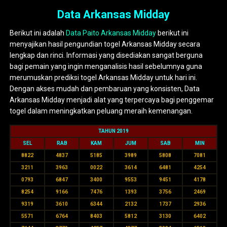
Data Arkansas Midday
Berikut ini adalah
Data Paito Arkansas Midday
berikut ini
menyajikan hasil pengundian togel Arkansas Midday secara
lengkap dan rinci. Informasi yang disediakan sangat berguna
bagi pemain yang ingin menganalisis hasil sebelumnya guna
merumuskan prediksi togel Arkansas Midday untuk hari ini.
Dengan akses mudah dan pembaruan yang konsisten, Data
Arkansas Midday menjadi alat yang terpercaya bagi penggemar
togel dalam meningkatkan peluang meraih kemenangan.
TAHUN 2019
SEL
RAB
KAM
JUM
SAB
MIN
8822
4837
5185
3989
5808
7081
3211
3963
0022
3614
6481
4254
0793
6847
3400
9553
9451
4178
8254
9166
7476
1393
3756
2469
9319
3610
6344
2132
1737
2936
5571
6764
8403
5812
3130
6402