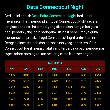
Data Connecticut Night
Berikut ini adalah
Data Paito Connecticut Night
berikut ini
menyajikan hasil pengundian togel Connecticut Night secara
lengkap dan rinci. Informasi yang disediakan sangat berguna
bagi pemain yang ingin menganalisis hasil sebelumnya guna
merumuskan prediksi togel Connecticut Night untuk hari ini.
Dengan akses mudah dan pembaruan yang konsisten, Data
Connecticut Night menjadi alat yang terpercaya bagi penggemar
togel dalam meningkatkan peluang meraih kemenangan.
TAHUN 2019
SEN
SEL
RAB
KAM
JUM
SAB
MIN
9475
8236
7898
8058
8111
5495
8568
1729
5316
2180
4022
8501
6313
4845
3919
5287
7815
3465
9054
9455
4821
0949
1250
2275
2621
0876
5372
3493
4235
7028
1762
4635
4369
0826
5115
0655
9083
2304
3465
3365
0879
8267