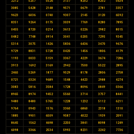
2212
5257
5526
3137
8202
8202
5634
3085
5428
2148
9571
0679
2781
3357
9623
6036
0740
9307
2145
3120
6592
8351
9264
0175
3039
7769
8280
7895
0455
8720
0214
3613
0226
2982
8015
0482
7748
0914
3041
0205
7295
9345
5314
3075
1426
5836
6436
3470
9676
9729
8831
5728
0420
1456
1806
4179
1193
0033
5159
3367
4229
3674
7286
3913
1692
3169
2942
7500
5522
2895
2465
5269
1877
9529
8178
2806
2758
0721
0324
9689
1548
4423
2988
4274
3083
5816
3584
1728
8096
0849
0366
8965
8974
9452
5560
3714
3757
8441
9480
8480
5765
1228
1232
5112
6211
9764
0943
1576
3360
6860
2318
1310
1885
9901
6509
9587
4022
1939
2091
8645
1562
4698
2250
3841
8098
1249
6098
3366
2534
5993
8231
2242
7736