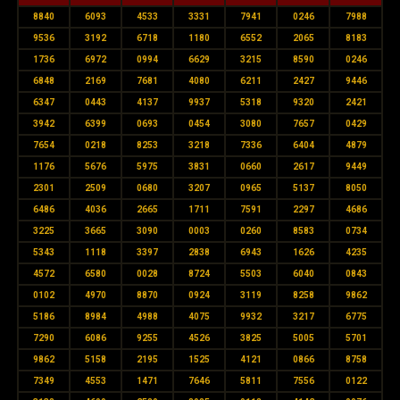
8840
6093
4533
3331
7941
0246
7988
9536
3192
6718
1180
6552
2065
8183
1736
6972
0994
6629
3215
8590
0246
6848
2169
7681
4080
6211
2427
9446
6347
0443
4137
9937
5318
9320
2421
3942
6399
0693
0454
3080
7657
0429
7654
0218
8253
3218
7336
6404
4879
1176
5676
5975
3831
0660
2617
9449
2301
2509
0680
3207
0965
5137
8050
6486
4036
2665
1711
7591
2297
4686
3225
3665
3090
0003
0260
8583
0734
5343
1118
3397
2838
6943
1626
4235
4572
6580
0028
8724
5503
6040
0843
0102
4970
8870
0924
3119
8258
9862
5186
8984
4988
4075
9932
3217
6775
7290
6086
9255
4526
3825
5005
5701
9862
5158
2195
1525
4121
0866
8758
7349
4553
1471
7646
5811
7556
0122