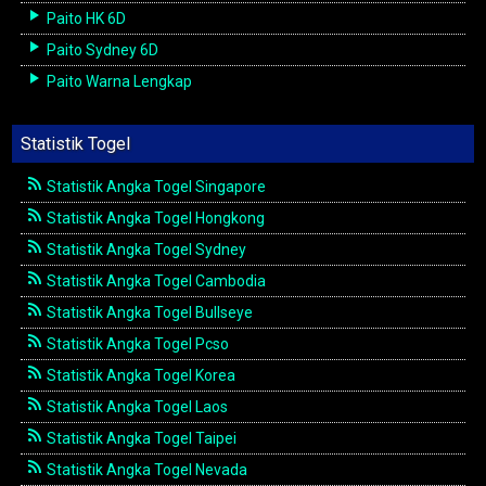
Paito HK 6D
Paito Sydney 6D
Paito Warna Lengkap
Statistik Togel
Statistik Angka Togel Singapore
Statistik Angka Togel Hongkong
Statistik Angka Togel Sydney
Statistik Angka Togel Cambodia
Statistik Angka Togel Bullseye
Statistik Angka Togel Pcso
Statistik Angka Togel Korea
Statistik Angka Togel Laos
Statistik Angka Togel Taipei
Statistik Angka Togel Nevada