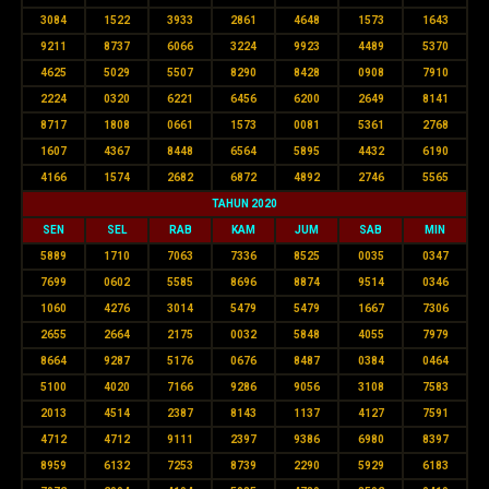
3084
1522
3933
2861
4648
1573
1643
9211
8737
6066
3224
9923
4489
5370
4625
5029
5507
8290
8428
0908
7910
2224
0320
6221
6456
6200
2649
8141
8717
1808
0661
1573
0081
5361
2768
1607
4367
8448
6564
5895
4432
6190
4166
1574
2682
6872
4892
2746
5565
TAHUN 2020
SEN
SEL
RAB
KAM
JUM
SAB
MIN
5889
1710
7063
7336
8525
0035
0347
7699
0602
5585
8696
8874
9514
0346
1060
4276
3014
5479
5479
1667
7306
2655
2664
2175
0032
5848
4055
7979
8664
9287
5176
0676
8487
0384
0464
5100
4020
7166
9286
9056
3108
7583
2013
4514
2387
8143
1137
4127
7591
4712
4712
9111
2397
9386
6980
8397
8959
6132
7253
8739
2290
5929
6183