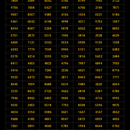
7864
3589
6542
3165
6199
7943
3122
9706
7658
5427
4987
6766
2100
7871
9587
8307
9285
4156
1334
5021
0186
5461
6542
6148
4998
4211
9702
1697
8394
8587
5258
5878
6362
4904
8803
0751
2873
5315
1900
3818
2928
6029
6469
1121
3342
5534
0958
9130
1338
6242
7774
7340
0906
5151
9217
6282
5370
4214
3393
9224
1816
5632
2484
8411
4453
4823
4796
7987
6894
7950
3416
9213
7265
2326
6621
1557
8716
9323
6472
7844
2811
8402
8467
7771
8040
7059
8688
5610
9489
2623
6054
2133
8672
3723
9662
0818
5287
0780
7946
8963
6403
9000
7066
4716
9993
9335
2453
5518
7792
8308
5396
9875
4034
4154
0386
0631
1647
4167
4562
9688
4185
4801
8047
5873
6959
4650
7261
3891
4060
5783
1994
8644
5762