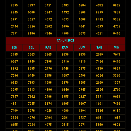
8395
5837
3421
3483
6284
4632
0822
9845
6600
0847
1432
3209
8899
7858
0991
5027
4672
4673
1608
8482
9552
2444
3226
2202
6996
4041
4293
4702
7371
8186
4346
4700
5675
4221
0416
TAHUN 2021
SEN
SEL
RAB
KAM
JUM
SAB
MIN
3785
0663
5565
8539
8530
2659
7643
6267
9949
7198
5716
4110
7426
0410
8892
8685
2776
6448
0175
4930
9957
7086
6449
3358
1687
2499
6026
3360
6523
7883
1288
3879
9285
2660
1377
0295
3313
4886
6146
0945
2526
2760
7947
7362
0788
9955
2827
5971
0653
4841
7245
3174
6305
9607
1601
7456
7409
3078
4028
4080
1394
5316
0184
0924
4276
2404
2081
9737
6151
1687
6155
7024
4075
0515
0271
5350
9801