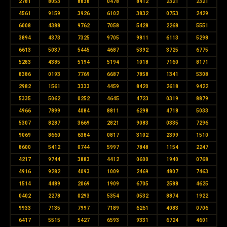
2781
8053
8838
0478
8412
2321
2321
4561
9159
3926
6102
3832
0753
2429
6008
4388
9762
7058
5428
2268
5551
3894
4373
7325
9705
9811
6113
5298
6613
5037
5445
4687
5392
3725
6775
5283
4385
5194
5194
1018
7160
8171
8386
0193
7769
6687
7858
1341
5308
2982
1561
3333
4459
8420
2618
9422
5335
5062
0252
4645
4723
0319
8879
4966
7899
4084
8811
6298
4718
5033
5307
8287
3669
2821
9083
0335
7296
9069
8660
6384
0817
3102
2399
1510
8600
5412
0744
5997
7848
1154
2247
4217
9744
3883
4412
0600
1940
0768
4916
9282
4093
1009
2469
4807
7463
1514
4489
2069
1909
6705
2588
4625
0402
2278
0293
5354
0532
8874
1922
9933
7135
7997
7189
6261
4083
0706
6417
5515
5427
6593
9331
6724
4601