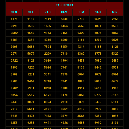
TAHUN 2024
SEN
SEL
RAB
KAM
JUM
SAB
MIN
1178
9199
7849
6030
2739
9626
7263
0095
7555
1665
6164
7665
1031
8536
0502
9540
9183
0155
0320
8073
8869
6489
4354
4036
6000
7181
1209
0628
9003
5686
7504
3959
4314
9183
1121
2271
5877
2209
7910
6360
8773
5320
2722
8123
3680
1904
9459
4880
2487
1895
7220
5686
7761
5137
5442
0539
3709
1251
3341
1370
6064
9078
0961
8780
3469
9740
0341
4883
5093
0672
9702
7931
8230
0988
4914
5699
1903
8854
5512
6821
9470
5069
5777
6186
9343
8074
8953
2818
6873
6435
5181
2710
5681
3801
1569
3210
6979
4855
5645
8473
7153
9579
3563
6359
1093
1353
9233
9441
4926
6683
6992
3101