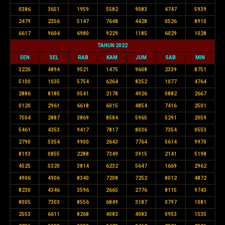
0386
3651
1959
5582
9083
4747
5939
2479
2356
5147
7648
4428
0526
8910
6617
9604
6980
9229
1185
6029
1028
TAHUN 2022
SEN
SEL
RAB
KAM
JUM
SAB
MIN
3220
4894
9521
1475
9608
2339
8751
5100
1035
5754
6264
8352
1077
4764
2886
8185
0541
2178
4926
0882
2667
0120
2961
6618
6015
4854
7416
2501
7504
2887
3869
8584
5965
5291
2059
5461
4353
9417
7817
8036
7354
0553
2790
5354
9900
2643
7764
5614
9970
8193
0855
2288
7349
3915
2141
5198
4525
5320
3814
6232
5647
1669
2962
4906
4906
8340
7208
7252
8012
4872
8230
4346
3596
2665
2776
8115
9743
8005
7303
8556
6849
3187
0797
1081
2553
6611
8268
4083
4083
0953
1535