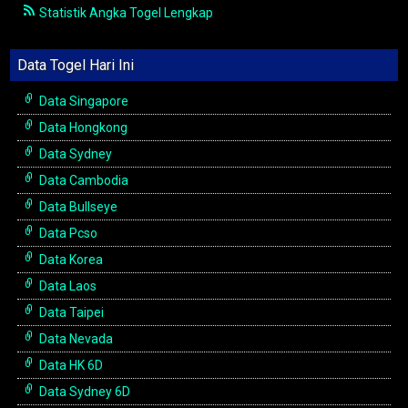
Statistik Angka Togel Lengkap
Data Togel Hari Ini
Data Singapore
Data Hongkong
Data Sydney
Data Cambodia
Data Bullseye
Data Pcso
Data Korea
Data Laos
Data Taipei
Data Nevada
Data HK 6D
Data Sydney 6D