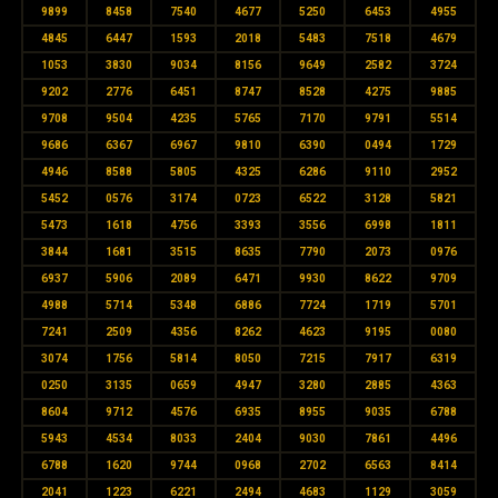
9899
8458
7540
4677
5250
6453
4955
4845
6447
1593
2018
5483
7518
4679
1053
3830
9034
8156
9649
2582
3724
9202
2776
6451
8747
8528
4275
9885
9708
9504
4235
5765
7170
9791
5514
9686
6367
6967
9810
6390
0494
1729
4946
8588
5805
4325
6286
9110
2952
5452
0576
3174
0723
6522
3128
5821
5473
1618
4756
3393
3556
6998
1811
3844
1681
3515
8635
7790
2073
0976
6937
5906
2089
6471
9930
8622
9709
4988
5714
5348
6886
7724
1719
5701
7241
2509
4356
8262
4623
9195
0080
3074
1756
5814
8050
7215
7917
6319
0250
3135
0659
4947
3280
2885
4363
8604
9712
4576
6935
8955
9035
6788
5943
4534
8033
2404
9030
7861
4496
6788
1620
9744
0968
2702
6563
8414
2041
1223
6221
2494
4683
1129
3059