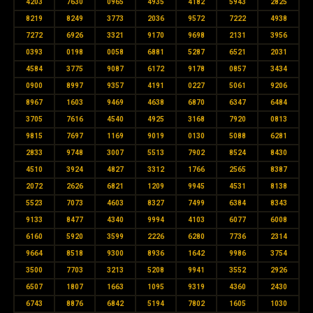
4203
7630
0965
4935
4182
5943
2825
8219
8249
3773
2036
9572
7222
4938
7272
6926
3321
9170
9698
2131
3956
0393
0198
0058
6881
5287
6521
2031
4584
3775
9087
6172
9178
0857
3434
0900
8997
9357
4191
0227
5061
9206
8967
1603
9469
4638
6870
6347
6484
3705
7616
4540
4925
3168
7920
0813
9815
7697
1169
9019
0130
5088
6281
2833
9748
3007
5513
7902
8524
8430
4510
3924
4827
3312
1766
2565
8387
2072
2626
6821
1209
9945
4531
8138
5523
7073
4603
8327
7499
6384
8343
9133
8477
4340
9994
4103
6077
6008
6160
5920
3599
2226
6280
7736
2314
9664
8518
9300
8936
1642
9986
3754
3500
7703
3213
5208
9941
3552
2926
6507
1807
1663
1095
9319
4360
2430
6743
8876
6842
5194
7802
1605
1030