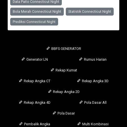
Data Paito Connecticut Night
Bola Merah Connecticut Night
Statistik Connecticut Night
Prediksi Connecticut Night
BBFS GENERATOR
Generator LN
Rumus Harian
Rekap Kumat
Rekap Angka CT
Rekap Angka 3D
Rekap Angka 2D
Rekap Angka 4D
Pola Dasar All
Pola Dasar
Pembalik Angka
Multi Kombinasi