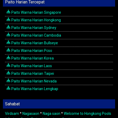
Paito Harian Tercepat
Paito Warna Harian Singapore
Paito Warna Harian Hongkong
Paito Warna Harian Sydney
Paito Warna Harian Cambodia
Paito Warna Harian Bullseye
Paito Warna Harian Pcso
Paito Warna Harian Korea
Paito Warna Harian Laos
Paito Warna Harian Taipei
Paito Warna Harian Nevada
Paito Warna Harian Lengkap
Sahabat
Virdsam
*
Nagasaon
*
Naga saon
*
Welcome to Hongkong Pools