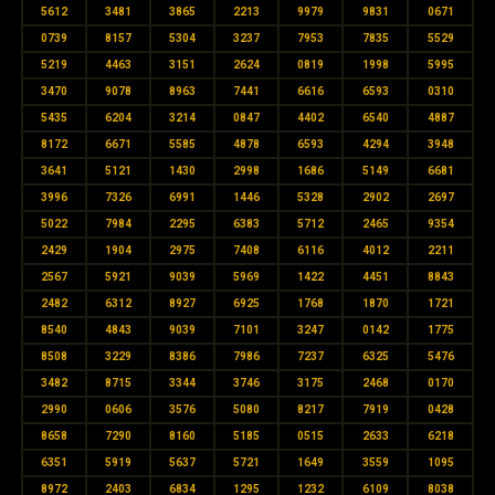
5612
3481
3865
2213
9979
9831
0671
0739
8157
5304
3237
7953
7835
5529
5219
4463
3151
2624
0819
1998
5995
3470
9078
8963
7441
6616
6593
0310
5435
6204
3214
0847
4402
6540
4887
8172
6671
5585
4878
6593
4294
3948
3641
5121
1430
2998
1686
5149
6681
3996
7326
6991
1446
5328
2902
2697
5022
7984
2295
6383
5712
2465
9354
2429
1904
2975
7408
6116
4012
2211
2567
5921
9039
5969
1422
4451
8843
2482
6312
8927
6925
1768
1870
1721
8540
4843
9039
7101
3247
0142
1775
8508
3229
8386
7986
7237
6325
5476
3482
8715
3344
3746
3175
2468
0170
2990
0606
3576
5080
8217
7919
0428
8658
7290
8160
5185
0515
2633
6218
6351
5919
5637
5721
1649
3559
1095
8972
2403
6834
1295
1232
6109
8038