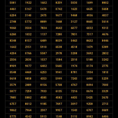
5081
1922
1602
8259
5030
1699
8802
4461
5167
5470
0742
1623
6625
5658
6204
3140
2475
9677
9468
4936
4037
2748
5772
8889
1668
3127
8665
5614
9060
3504
7834
4642
6077
6032
9313
6260
1032
1137
7280
7831
7317
4676
8348
8157
6489
8039
0463
8632
8446
1642
2151
5910
6538
4518
1479
5389
4204
0766
5587
2978
3208
3692
2832
2336
2030
1537
1584
2310
5188
3242
8909
9077
6402
5665
1974
0174
2775
0548
4469
6253
9941
8781
1934
1810
0618
9858
4353
5999
7243
6490
5239
3579
2489
8156
5708
4767
8494
7000
5877
7259
7933
6135
7216
0674
3329
7885
5882
4585
4582
4435
5425
3670
6757
8012
9185
7697
3097
9258
2713
9862
7964
2307
9957
1543
6707
0609
0773
4542
5913
1548
3115
8982
6406