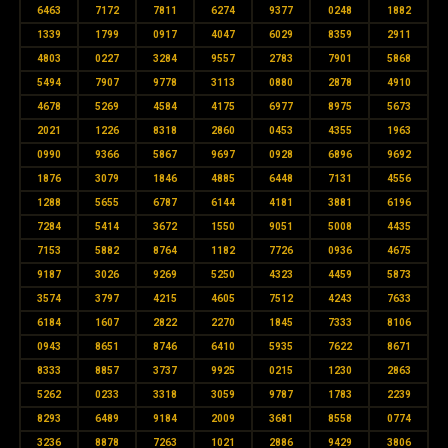
6463
7172
7811
6274
9377
0248
1882
1339
1799
0917
4047
6029
8359
2911
4803
0227
3284
9557
2783
7901
5868
5494
7907
9778
3113
0880
2878
4910
4678
5269
4584
4175
6977
8975
5673
2021
1226
8318
2860
0453
4355
1963
0990
9366
5867
9697
0928
6896
9692
1876
3079
1846
4885
6448
7131
4556
1288
5655
6787
6144
4181
3881
6196
7284
5414
3672
1550
9051
5008
4435
7153
5882
8764
1182
7726
0936
4675
9187
3026
9269
5250
4323
4459
5873
3574
3797
4215
4605
7512
4243
7633
6184
1607
2822
2270
1845
7333
8106
0943
8651
8746
6410
5935
7622
8671
8333
8857
3737
9925
0215
1230
2863
5262
0233
3318
3059
9787
1783
2239
8293
6489
9184
2009
3681
8558
0774
3236
8878
7263
1021
2886
9429
3806