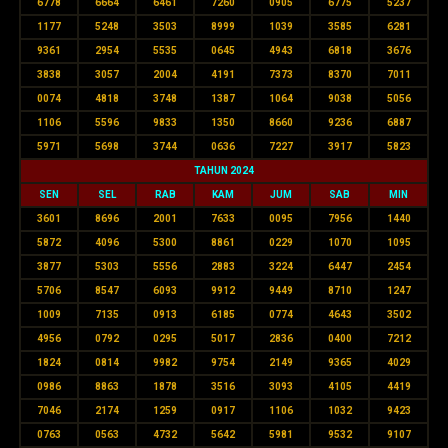
6778
6664
6461
7260
0905
6775
5237
1177
5248
3503
8999
1039
3585
6281
9361
2954
5535
0645
4943
6818
3676
3838
3057
2004
4191
7373
8370
7011
0074
4818
3748
1387
1064
9038
5056
1106
5596
9833
1350
8660
9236
6887
5971
5698
3744
0636
7227
3917
5823
TAHUN 2024
SEN
SEL
RAB
KAM
JUM
SAB
MIN
3601
8696
2001
7633
0095
7956
1440
5872
4096
5300
8861
0229
1070
1095
3877
5303
5556
2883
3224
6447
2454
5706
8547
6093
9912
9449
8710
1247
1009
7135
0913
6185
0774
4643
3502
4956
0792
0295
5017
2836
0400
7212
1824
0814
9982
9754
2149
9365
4029
0986
8863
1878
3516
3093
4105
4419
7046
2174
1259
0917
1106
1032
9423
0763
0563
4732
5642
5981
9532
9107