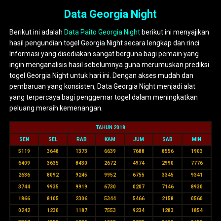
Data Georgia Night
Berikut ini adalah
Data Paito Georgia Night
berikut ini menyajikan
hasil pengundian togel Georgia Night secara lengkap dan rinci.
Informasi yang disediakan sangat berguna bagi pemain yang
ingin menganalisis hasil sebelumnya guna merumuskan prediksi
togel Georgia Night untuk hari ini. Dengan akses mudah dan
pembaruan yang konsisten, Data Georgia Night menjadi alat
yang terpercaya bagi penggemar togel dalam meningkatkan
peluang meraih kemenangan.
TAHUN 2018
SEN
SEL
RAB
KAM
JUM
SAB
MIN
5119
3648
1373
6639
7688
8556
1903
6409
3635
8430
2672
4974
2990
7776
2636
8092
9245
9952
6755
3345
9341
3744
9935
9919
6730
0207
7146
8930
1866
8105
2306
5344
5466
2158
0560
0242
1230
1187
7553
9234
1283
1854