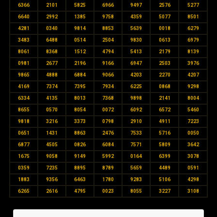
6366
2101
5825
6966
9497
2576
5277
6640
2992
1385
9758
4359
5077
8501
4281
0340
9814
8853
5639
0018
6279
3483
6488
0514
2504
9830
0613
6979
8061
8368
1512
4794
5413
2179
8139
0981
2677
2196
9166
6947
2503
3976
9865
4888
6884
9066
4203
2270
4207
4169
7374
7395
7934
6225
0868
9298
6334
4135
8013
7368
9898
2141
8004
8655
0570
8054
0072
6092
6572
5460
9818
3216
3373
0798
2910
4911
7223
0651
1431
8863
2476
7533
5716
0050
6877
4505
0826
6084
7571
5809
3642
1675
9058
9149
5992
0164
6399
3078
0359
7235
8895
8789
5659
4489
0591
1883
9356
6463
1780
9283
5106
4298
6265
2616
4795
0023
8055
3227
3108