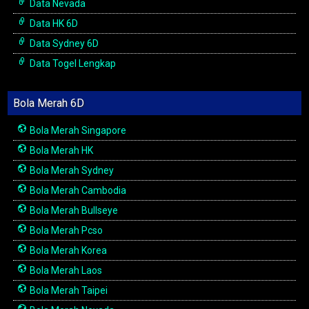
Data Nevada
Data HK 6D
Data Sydney 6D
Data Togel Lengkap
Bola Merah 6D
Bola Merah Singapore
Bola Merah HK
Bola Merah Sydney
Bola Merah Cambodia
Bola Merah Bullseye
Bola Merah Pcso
Bola Merah Korea
Bola Merah Laos
Bola Merah Taipei