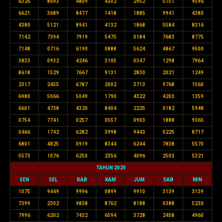
6326
8693
4809
4302
2952
5151
9596
6621
3689
8477
1418
1885
9941
4380
4380
5121
8941
4132
1868
5584
8316
7142
7394
7919
5475
0184
7683
8775
7148
0716
6190
0888
5624
4867
9500
3833
0932
4246
3105
0347
1298
7964
8618
1529
7667
9131
2830
2021
1249
2317
2455
6787
2002
3713
9768
1560
6980
5066
5049
1790
4322
4203
1359
6601
4738
4320
8404
2225
0182
5948
0754
7741
0257
0557
0903
1888
9365
0466
1742
6282
3998
9443
0225
8717
6801
4825
0919
8344
6244
7838
5570
5573
1076
6250
2356
4096
2503
5321
TAHUN 2020
SEN
SEL
RAB
KAM
JUM
SAB
MIN
1075
9449
9996
0899
9910
3139
3139
7399
2302
9838
8762
8188
0388
5230
7996
6202
7432
6594
3728
2458
4960