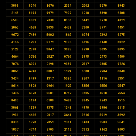
3899
9040
1676
2334
2002
5270
8943
2143
8194
9979
7907
1218
8890
6408
6505
8009
7338
8133
6142
9770
4329
2063
4628
3030
4458
5300
5771
4451
9672
7489
5002
1867
6074
7392
9275
3156
5201
0179
9196
1396
3130
8022
2128
2598
3047
3995
9290
3035
8095
4664
0756
2527
0767
5975
2473
4489
7076
6001
2198
9389
2517
0805
9726
3868
4743
0087
1924
8688
2704
3048
3434
9499
1317
5580
8207
1116
2351
8614
9328
0964
1927
3356
9556
0547
1436
4578
0681
8782
5805
4518
7554
8493
5194
6180
9488
8845
9243
1515
3868
1539
9375
1341
4978
5986
6115
1931
4446
2017
3641
9616
5019
3692
0338
9728
2859
2311
9433
9503
5641
1857
4744
2705
2112
0312
9162
8003