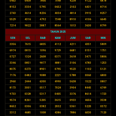
0463
6458
7866
7048
4238
9122
6878
8152
3334
5795
0652
2102
6431
8714
2743
4614
8236
4034
4814
3915
8257
5529
4316
4792
7348
8910
4106
6645
7214
9822
3887
8564
1013
3630
8799
TAHUN 2025
SEN
SEL
RAB
KAM
JUM
SAB
MIN
3356
7615
6835
4112
4211
4351
5809
6974
0815
1096
9729
6681
0151
1751
0727
1324
2608
0371
3618
3471
5806
3346
0851
9877
4881
3106
4783
1253
8075
0273
8901
0795
9523
1102
5121
7176
0482
9088
2221
5788
0060
6800
2960
2444
6300
4990
5638
1522
0807
8173
3001
0517
7024
3904
8445
6749
9733
0328
5317
0405
3376
8614
1723
9574
8261
5205
3615
0933
4656
3538
8652
0306
0382
2032
5361
5220
0372
3312
4685
1008
4386
7886
6030
7120