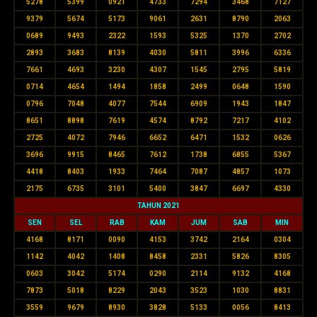
5278
5399
0921
4733
7294
3468
7127
9379
5674
5173
9061
2631
8790
2063
0689
9493
2322
1593
5325
1370
2702
2893
3683
8139
4030
5811
3996
6336
7661
4693
3230
4307
1545
2795
5819
0714
4654
1494
1858
2499
0648
1590
0796
7048
4077
7544
6909
1943
1847
8651
8898
7619
4574
8792
7217
4102
2725
4072
7946
6652
6471
1532
0626
3696
9915
8465
7612
1738
6855
5367
4418
8403
1933
7464
7087
4857
1073
2175
6735
3101
5400
3847
6697
4330
TAHUN 2021
SEN
SEL
RAB
KAM
JUM
SAB
MIN
4168
8171
0090
4153
3742
2164
0304
1142
4042
1408
8458
2331
5826
8305
0603
3042
5174
0290
2114
9132
4168
7873
5018
8229
2043
3523
1030
8831
3559
9679
8930
3828
5133
0056
8413