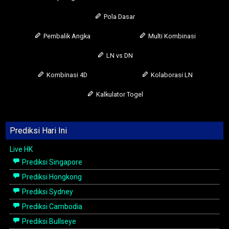
Pola Dasar
Pembalik Angka
Multi Kombinasi
LN vs DN
Kombinasi 4D
Kolaborasi LN
Kalkulator Togel
Prediksi Hari Ini
Live HK
Prediksi Singapore
Prediksi Hongkong
Prediksi Sydney
Prediksi Cambodia
Prediksi Bullseye