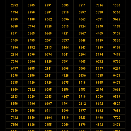
2552
5805
9891
0685
7211
7316
1330
1434
8950
5281
7810
0597
3538
5360
9359
1188
9662
0696
4663
4031
3682
6588
7494
9329
0015
8324
5848
1163
9371
0265
6269
4821
7567
4465
3105
0469
8455
2001
7637
3048
0119
3530
1856
8152
2113
6164
9243
1819
0165
2814
9090
6674
1641
2204
5194
7415
7076
5606
8120
7091
4065
6232
8736
6437
6855
2141
6098
7000
5147
0267
9278
0850
2841
4328
5536
1785
0403
5635
1720
3929
6275
9418
9955
0473
8169
7322
6285
5159
6453
2176
3661
2523
3229
2243
4167
5719
8020
0599
8558
1786
6607
1791
2112
9642
6824
7640
0868
6711
3099
9977
8692
7688
7432
3340
6104
3519
9523
9498
7722
7556
8628
0955
0269
3879
4342
3471