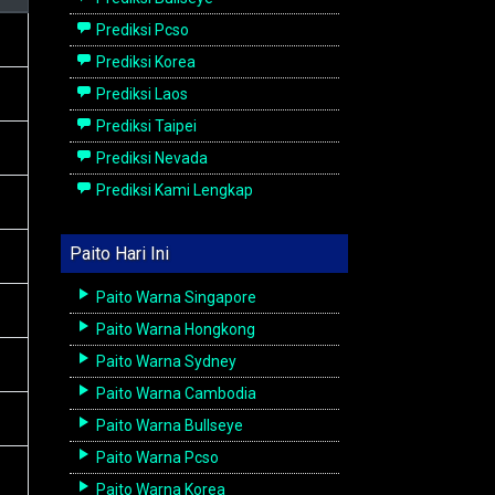
Prediksi Pcso
Prediksi Korea
Prediksi Laos
Prediksi Taipei
Prediksi Nevada
Prediksi Kami Lengkap
Paito Hari Ini
Paito Warna Singapore
Paito Warna Hongkong
Paito Warna Sydney
Paito Warna Cambodia
Paito Warna Bullseye
Paito Warna Pcso
Paito Warna Korea