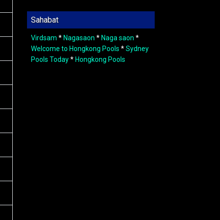
Sahabat
Virdsam
*
Nagasaon
*
Naga saon
*
Welcome to Hongkong Pools
*
Sydney
Pools Today
*
Hongkong Pools