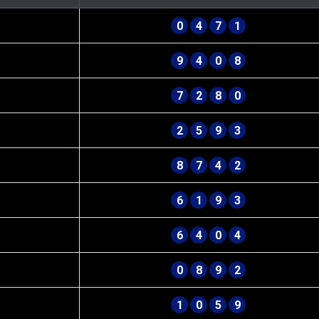
0
4
7
1
9
4
0
8
7
2
8
0
2
5
9
3
8
7
4
2
6
1
9
3
6
4
0
4
0
8
9
2
1
0
5
9