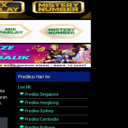
Prediksi Hari Ini
Live HK
gka
Prediksi Singapore
aran
Prediksi Hongkong
n
Prediksi Sydney
Prediksi Cambodia
Prediksi Bullseye