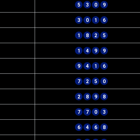
5
3
0
9
3
0
1
6
1
8
2
5
1
4
9
9
9
4
1
6
7
2
5
0
2
8
9
8
7
7
0
3
6
4
6
8