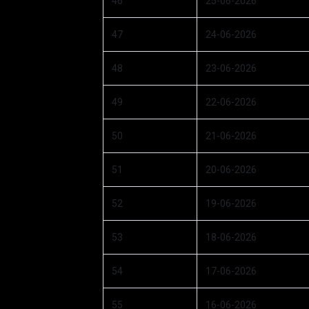
46
25-06-2026
47
24-06-2026
48
23-06-2026
49
22-06-2026
50
21-06-2026
51
20-06-2026
52
19-06-2026
53
18-06-2026
54
17-06-2026
55
16-06-2026