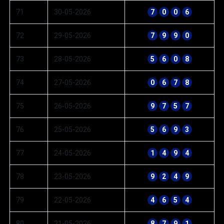
71
30-05-2026
7
0
0
6
72
29-05-2026
7
9
9
0
73
28-05-2026
5
6
0
8
74
27-05-2026
0
6
7
8
75
26-05-2026
9
7
5
7
76
25-05-2026
5
6
9
3
77
24-05-2026
1
4
9
4
78
23-05-2026
9
2
4
9
79
22-05-2026
4
6
5
4
80
21-05-2026
8
7
9
1