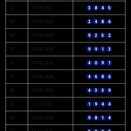
52
18-06-2026
3
8
4
5
53
17-06-2026
2
4
8
6
54
16-06-2026
9
2
5
2
55
15-06-2026
9
9
1
3
56
14-06-2026
4
0
9
1
57
13-06-2026
4
6
8
6
58
12-06-2026
4
3
3
9
59
11-06-2026
1
9
4
4
60
10-06-2026
9
8
1
4