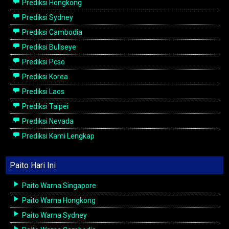
Prediksi Hongkong
Prediksi Sydney
Prediksi Cambodia
Prediksi Bullseye
Prediksi Pcso
Prediksi Korea
Prediksi Laos
Prediksi Taipei
Prediksi Nevada
Prediksi Kami Lengkap
Paito Hari Ini
Paito Warna Singapore
Paito Warna Hongkong
Paito Warna Sydney