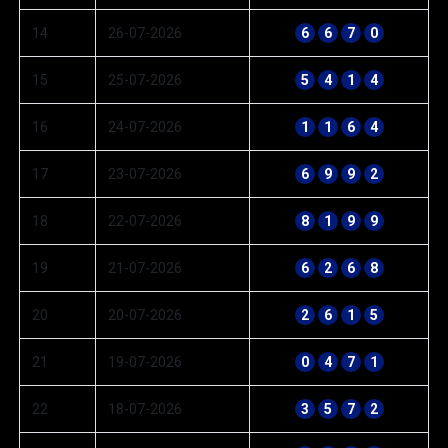
14
26-07-2026
6
6
7
0
15
25-07-2026
5
4
1
4
16
24-07-2026
1
1
6
4
17
23-07-2026
6
9
9
2
18
22-07-2026
8
1
9
9
19
21-07-2026
6
2
6
8
20
20-07-2026
2
6
1
5
21
19-07-2026
0
4
7
1
22
18-07-2026
3
5
7
2